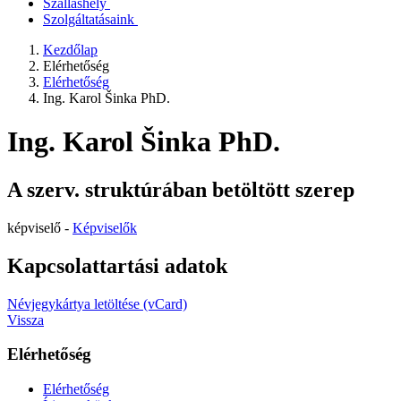
Szálláshely
Szolgáltatásaink
Kezdőlap
Elérhetőség
Elérhetőség
Ing. Karol Šinka PhD.
Ing. Karol Šinka PhD.
A szerv. struktúrában betöltött szerep
képviselő -
Képviselők
Kapcsolattartási adatok
Névjegykártya letöltése (vCard)
Vissza
Elérhetőség
Elérhetőség