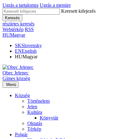
Ugrás a tartalomra
Ugrás a menüre
Keresett kifejezés
Keresés
részletes keresés
Webtérkép
RSS
HU
Magyar
SK
Slovensky
EN
English
HU
Magyar
Obec
Jelenec
Gímes
község
Menü
Község
Történelem
Jelen
Kultúra
Könyvtár
Oktatás
Térkép
Polgár