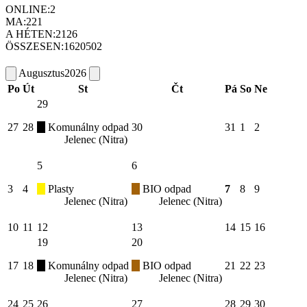
ONLINE:
2
MA:
221
A HÉTEN:
2126
ÖSSZESEN:
1620502
Augusztus
2026
Po
Út
St
Čt
Pá
So
Ne
29
27
28
Komunálny odpad
30
31
1
2
Jelenec (Nitra)
5
6
3
4
Plasty
BIO odpad
7
8
9
Jelenec (Nitra)
Jelenec (Nitra)
10
11
12
13
14
15
16
19
20
17
18
Komunálny odpad
BIO odpad
21
22
23
Jelenec (Nitra)
Jelenec (Nitra)
24
25
26
27
28
29
30