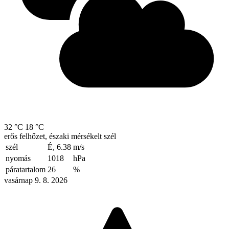
32 °C
18 °C
erős felhőzet, északi mérsékelt szél
szél
É, 6.38
m/s
nyomás
1018
hPa
páratartalom
26
%
vasárnap 9. 8. 2026