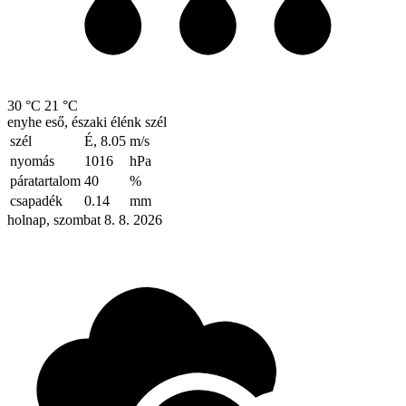
30 °C
21 °C
enyhe eső, északi élénk szél
szél
É, 8.05
m/s
nyomás
1016
hPa
páratartalom
40
%
csapadék
0.14
mm
holnap, szombat 8. 8. 2026