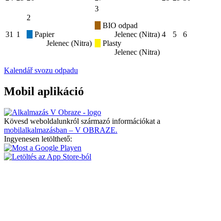
3
2
BIO odpad
31
1
Papier
Jelenec (Nitra)
4
5
6
Jelenec (Nitra)
Plasty
Jelenec (Nitra)
Kalendář svozu odpadu
Mobil aplikáció
Kövesd weboldalunkról származó információkat a
mobilalkalmazásban – V OBRAZE.
Ingyenesen letölthető: