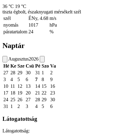
36 °C
19 °C
tiszta égbolt, északnyugati mérsékelt szél
szél
ÉNy, 4.68
m/s
nyomás
1017
hPa
páratartalom
24
%
Naptár
Augusztus
2026
Hé
Ke
Sze
Csü
Pé
Szo
Va
27
28
29
30
31
1
2
3
4
5
6
7
8
9
10
11
12
13
14
15
16
17
18
19
20
21
22
23
24
25
26
27
28
29
30
31
1
2
3
4
5
6
Látogatottság
Látogatottság: