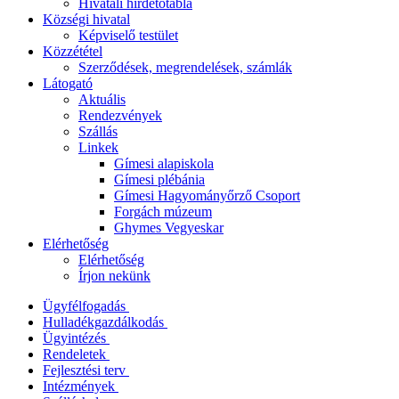
Hivatali hirdetőtábla
Községi hivatal
Képviselő testület
Közzététel
Szerződések, megrendelések, számlák
Látogató
Aktuális
Rendezvények
Szállás
Linkek
Gímesi alapiskola
Gímesi plébánia
Gímesi Hagyományőrző Csoport
Forgách múzeum
Ghymes Vegyeskar
Elérhetőség
Elérhetőség
Írjon nekünk
Ügyfélfogadás
Hulladékgazdálkodás
Ügyintézés
Rendeletek
Fejlesztési terv
Intézmények