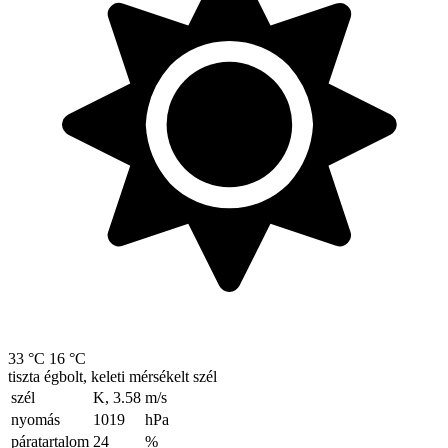
33 °C
16 °C
tiszta égbolt, keleti mérsékelt szél
szél
K, 3.58
m/s
nyomás
1019
hPa
páratartalom
24
%