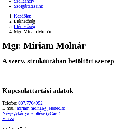
Szálláshely
Szolgáltatásaink
Kezdőlap
Elérhetőség
Elérhetőség
Mgr. Miriam Molnár
Mgr. Miriam Molnár
A szerv. struktúrában betöltött szerep
-
-
Kapcsolattartási adatok
Telefon:
037/7764952
E-mail:
miriam.molnar@jelenec.sk
Névjegykártya letöltése (vCard)
Vissza