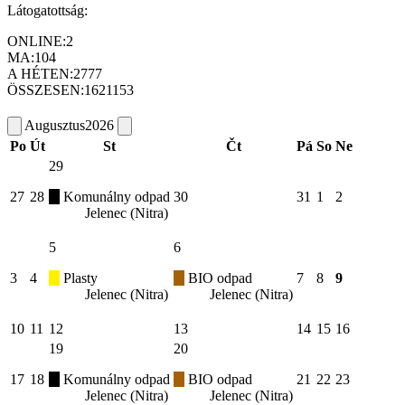
Látogatottság:
ONLINE:
2
MA:
104
A HÉTEN:
2777
ÖSSZESEN:
1621153
Augusztus
2026
Po
Út
St
Čt
Pá
So
Ne
29
27
28
Komunálny odpad
30
31
1
2
Jelenec (Nitra)
5
6
3
4
Plasty
BIO odpad
7
8
9
Jelenec (Nitra)
Jelenec (Nitra)
10
11
12
13
14
15
16
19
20
17
18
Komunálny odpad
BIO odpad
21
22
23
Jelenec (Nitra)
Jelenec (Nitra)