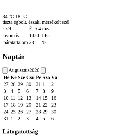
34 °C
18 °C
tiszta égbolt, északi mérsékelt szél
szél
É, 5.4
m/s
nyomás
1020
hPa
páratartalom
23
%
Naptár
Augusztus
2026
Hé
Ke
Sze
Csü
Pé
Szo
Va
27
28
29
30
31
1
2
3
4
5
6
7
8
9
10
11
12
13
14
15
16
17
18
19
20
21
22
23
24
25
26
27
28
29
30
31
1
2
3
4
5
6
Látogatottság