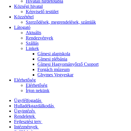
Hivatali hirdetőtábla
Községi hivatal
Képviselő testület
Közzététel
Szerződések, megrendelések, számlák
Látogató
Aktuális
Rendezvények
Szállás
Linkek
Gímesi alapiskola
Gímesi plébánia
Gímesi Hagyományőrző Csoport
Forgách múzeum
Ghymes Vegyeskar
Elérhetőség
Elérhetőség
Írjon nekünk
Ügyfélfogadás
Hulladékgazdálkodás
Ügyintézés
Rendeletek
Fejlesztési terv
Intézmények