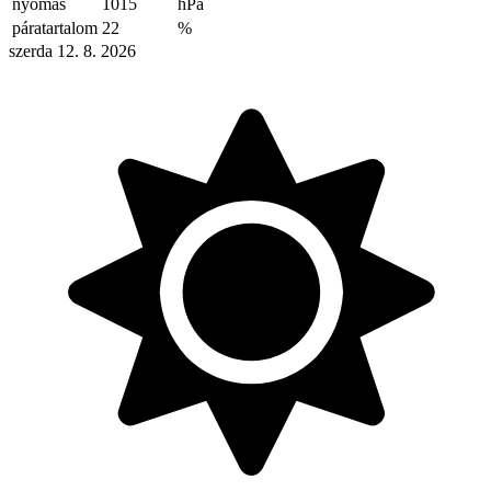
nyomás
1015
hPa
páratartalom
22
%
szerda 12. 8. 2026