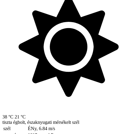
38 °C
21 °C
tiszta égbolt, északnyugati mérsékelt szél
szél
ÉNy, 6.84
m/s