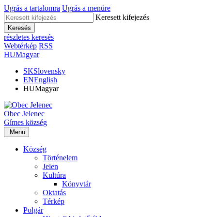
Ugrás a tartalomra
Ugrás a menüre
Keresett kifejezés
Keresés
részletes keresés
Webtérkép
RSS
HU
Magyar
SK
Slovensky
EN
English
HU
Magyar
Obec
Jelenec
Gímes
község
Menü
Község
Történelem
Jelen
Kultúra
Könyvtár
Oktatás
Térkép
Polgár