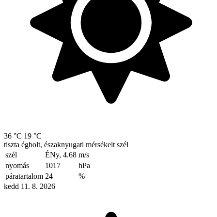
36 °C
19 °C
tiszta égbolt, északnyugati mérsékelt szél
szél
ÉNy, 4.68
m/s
nyomás
1017
hPa
páratartalom
24
%
kedd 11. 8. 2026