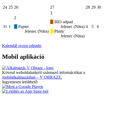
24
25
26
27
28
29
30
3
2
BIO odpad
31
1
Papier
Jelenec (Nitra)
4
5
6
Jelenec (Nitra)
Plasty
Jelenec (Nitra)
Kalendář svozu odpadu
Mobil aplikáció
Kövesd weboldalunkról származó információkat a
mobilalkalmazásban – V OBRAZE.
Ingyenesen letölthető: