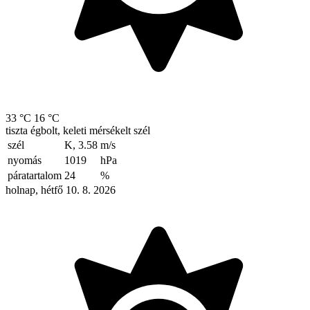
33 °C
16 °C
tiszta égbolt, keleti mérsékelt szél
szél
K, 3.58
m/s
nyomás
1019
hPa
páratartalom
24
%
holnap, hétfő 10. 8. 2026