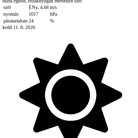
tiszta égbolt, északnyugati mérsékelt szél
szél
ÉNy, 4.68
m/s
nyomás
1017
hPa
páratartalom
24
%
kedd 11. 8. 2026