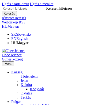
Ugrás a tartalomra
Ugrás a menüre
Keresett kifejezés
Keresés
részletes keresés
Webtérkép
RSS
HU
Magyar
SK
Slovensky
EN
English
HU
Magyar
Obec
Jelenec
Gímes
község
Menü
Község
Történelem
Jelen
Kultúra
Könyvtár
Oktatás
Térkép
Polgár