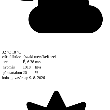
32 °C
18 °C
erős felhőzet, északi mérsékelt szél
szél
É, 6.38
m/s
nyomás
1018
hPa
páratartalom
26
%
holnap, vasárnap 9. 8. 2026