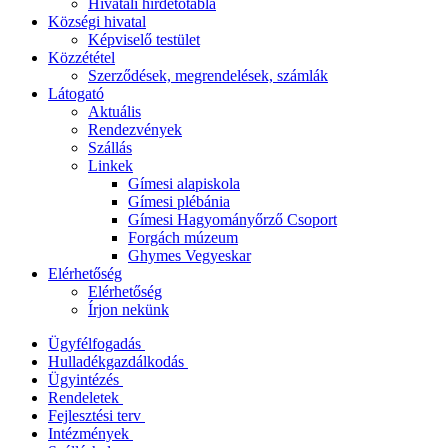
Hivatali hirdetőtábla
Községi hivatal
Képviselő testület
Közzététel
Szerződések, megrendelések, számlák
Látogató
Aktuális
Rendezvények
Szállás
Linkek
Gímesi alapiskola
Gímesi plébánia
Gímesi Hagyományőrző Csoport
Forgách múzeum
Ghymes Vegyeskar
Elérhetőség
Elérhetőség
Írjon nekünk
Ügyfélfogadás
Hulladékgazdálkodás
Ügyintézés
Rendeletek
Fejlesztési terv
Intézmények