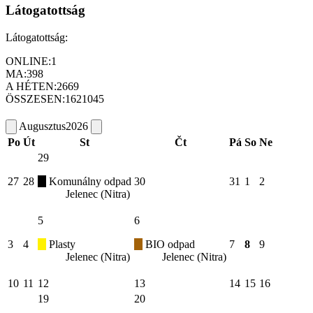
Látogatottság
Látogatottság:
ONLINE:
1
MA:
398
A HÉTEN:
2669
ÖSSZESEN:
1621045
Augusztus
2026
Po
Út
St
Čt
Pá
So
Ne
29
27
28
Komunálny odpad
30
31
1
2
Jelenec (Nitra)
5
6
3
4
Plasty
BIO odpad
7
8
9
Jelenec (Nitra)
Jelenec (Nitra)
10
11
12
13
14
15
16
19
20