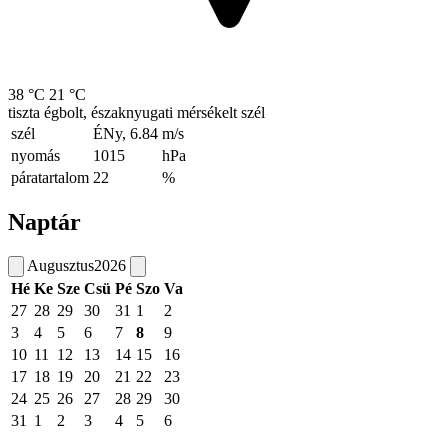
38 °C
21 °C
tiszta égbolt, északnyugati mérsékelt szél
szél
ÉNy, 6.84
m/s
nyomás
1015
hPa
páratartalom
22
%
Naptár
Augusztus
2026
Hé
Ke
Sze
Csü
Pé
Szo
Va
27
28
29
30
31
1
2
3
4
5
6
7
8
9
10
11
12
13
14
15
16
17
18
19
20
21
22
23
24
25
26
27
28
29
30
31
1
2
3
4
5
6