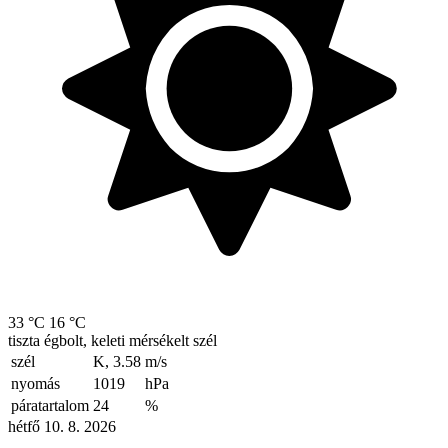
33 °C
16 °C
tiszta égbolt, keleti mérsékelt szél
szél
K, 3.58
m/s
nyomás
1019
hPa
páratartalom
24
%
hétfő 10. 8. 2026