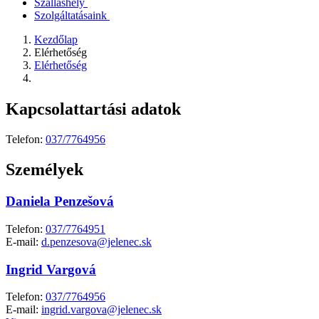
Szálláshely
Szolgáltatásaink
Kezdőlap
Elérhetőség
Elérhetőség
Kapcsolattartási adatok
Telefon:
037/7764956
Személyek
Daniela Penzešová
Telefon:
037/7764951
E-mail:
d.penzesova@jelenec.sk
Ingrid Vargová
Telefon:
037/7764956
E-mail:
ingrid.vargova@jelenec.sk