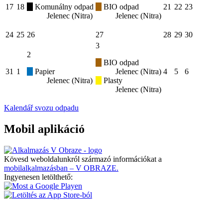
17
18
Komunálny odpad
BIO odpad
21
22
23
Jelenec (Nitra)
Jelenec (Nitra)
24
25
26
27
28
29
30
3
2
BIO odpad
31
1
Papier
Jelenec (Nitra)
4
5
6
Jelenec (Nitra)
Plasty
Jelenec (Nitra)
Kalendář svozu odpadu
Mobil aplikáció
Kövesd weboldalunkról származó információkat a
mobilalkalmazásban – V OBRAZE.
Ingyenesen letölthető: