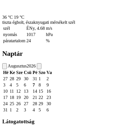
36 °C
19 °C
tiszta égbolt, északnyugati mérsékelt szél
szél
ÉNy, 4.68
m/s
nyomás
1017
hPa
páratartalom
24
%
Naptár
Augusztus
2026
Hé
Ke
Sze
Csü
Pé
Szo
Va
27
28
29
30
31
1
2
3
4
5
6
7
8
9
10
11
12
13
14
15
16
17
18
19
20
21
22
23
24
25
26
27
28
29
30
31
1
2
3
4
5
6
Látogatottság