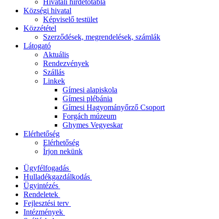
Hivatali hirdetőtábla
Községi hivatal
Képviselő testület
Közzététel
Szerződések, megrendelések, számlák
Látogató
Aktuális
Rendezvények
Szállás
Linkek
Gímesi alapiskola
Gímesi plébánia
Gímesi Hagyományőrző Csoport
Forgách múzeum
Ghymes Vegyeskar
Elérhetőség
Elérhetőség
Írjon nekünk
Ügyfélfogadás
Hulladékgazdálkodás
Ügyintézés
Rendeletek
Fejlesztési terv
Intézmények