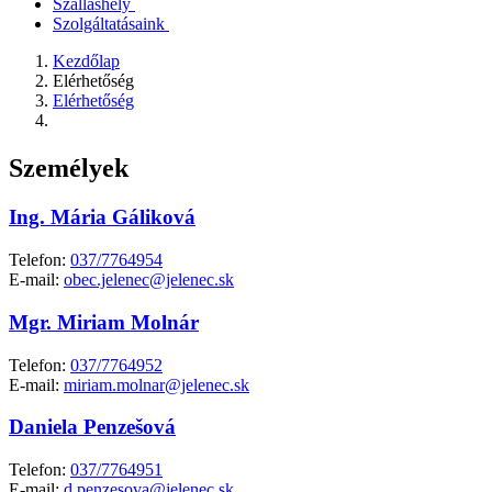
Szálláshely
Szolgáltatásaink
Kezdőlap
Elérhetőség
Elérhetőség
Személyek
Ing. Mária Gáliková
Telefon:
037/7764954
E-mail:
obec.jelenec@jelenec.sk
Mgr. Miriam Molnár
Telefon:
037/7764952
E-mail:
miriam.molnar@jelenec.sk
Daniela Penzešová
Telefon:
037/7764951
E-mail:
d.penzesova@jelenec.sk