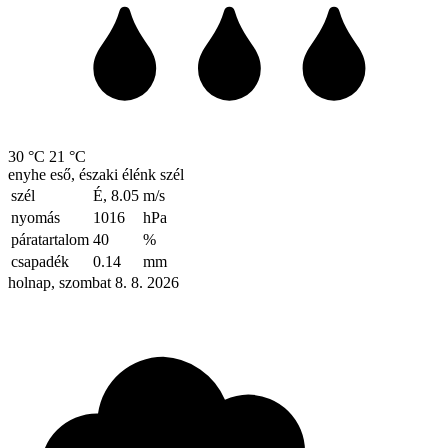
30 °C
21 °C
enyhe eső, északi élénk szél
szél
É, 8.05
m/s
nyomás
1016
hPa
páratartalom
40
%
csapadék
0.14
mm
holnap, szombat 8. 8. 2026