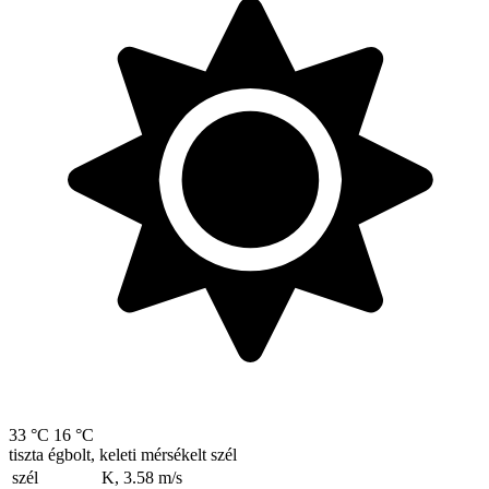
33 °C
16 °C
tiszta égbolt, keleti mérsékelt szél
szél
K, 3.58
m/s