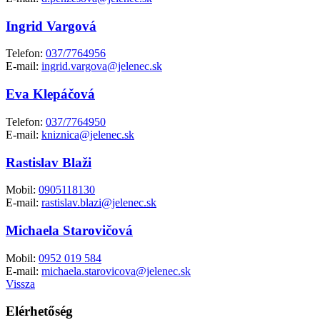
Ingrid Vargová
Telefon:
037/7764956
E-mail:
ingrid.vargova@jelenec.sk
Eva Klepáčová
Telefon:
037/7764950
E-mail:
kniznica@jelenec.sk
Rastislav Blaži
Mobil:
0905118130
E-mail:
rastislav.blazi@jelenec.sk
Michaela Starovičová
Mobil:
0952 019 584
E-mail:
michaela.starovicova@jelenec.sk
Vissza
Elérhetőség