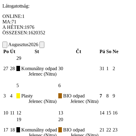
Látogatottság:
ONLINE:
1
MA:
71
A HÉTEN:
1976
ÖSSZESEN:
1620352
Augusztus
2026
Po
Út
St
Čt
Pá
So
Ne
29
27
28
Komunálny odpad
30
31
1
2
Jelenec (Nitra)
5
6
3
4
Plasty
BIO odpad
7
8
9
Jelenec (Nitra)
Jelenec (Nitra)
10
11
12
13
14
15
16
19
20
17
18
Komunálny odpad
BIO odpad
21
22
23
Jelenec (Nitra)
Jelenec (Nitra)