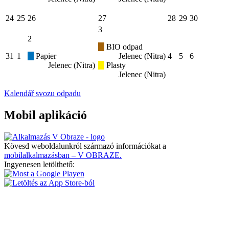
24
25
26
27
28
29
30
3
2
BIO odpad
31
1
Papier
Jelenec (Nitra)
4
5
6
Jelenec (Nitra)
Plasty
Jelenec (Nitra)
Kalendář svozu odpadu
Mobil aplikáció
Kövesd weboldalunkról származó információkat a
mobilalkalmazásban – V OBRAZE.
Ingyenesen letölthető: