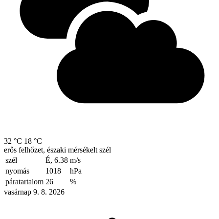
32 °C
18 °C
erős felhőzet, északi mérsékelt szél
szél
É, 6.38
m/s
nyomás
1018
hPa
páratartalom
26
%
vasárnap 9. 8. 2026