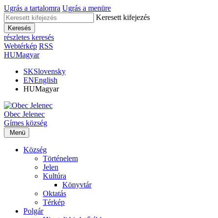
Ugrás a tartalomra
Ugrás a menüre
Keresett kifejezés
Keresés
részletes keresés
Webtérkép
RSS
HU
Magyar
SK
Slovensky
EN
English
HU
Magyar
Obec
Jelenec
Gímes
község
Menü
Község
Történelem
Jelen
Kultúra
Könyvtár
Oktatás
Térkép
Polgár