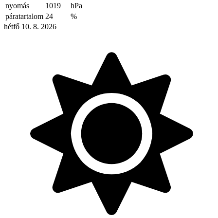
nyomás
1019
hPa
páratartalom
24
%
hétfő 10. 8. 2026