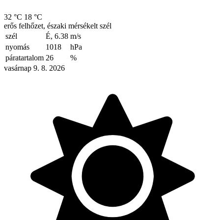
32 °C
18 °C
erős felhőzet, északi mérsékelt szél
szél
É, 6.38
m/s
nyomás
1018
hPa
páratartalom
26
%
vasárnap 9. 8. 2026