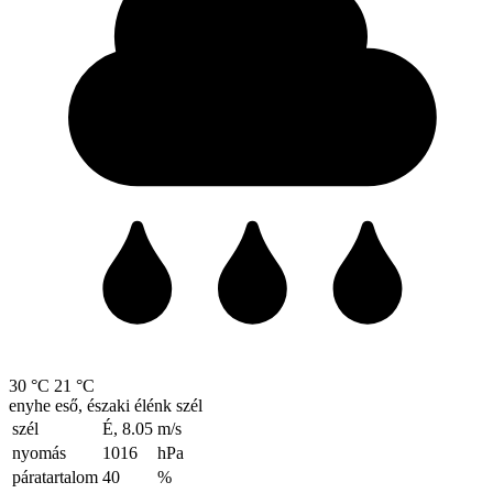
30 °C
21 °C
enyhe eső, északi élénk szél
szél
É, 8.05
m/s
nyomás
1016
hPa
páratartalom
40
%