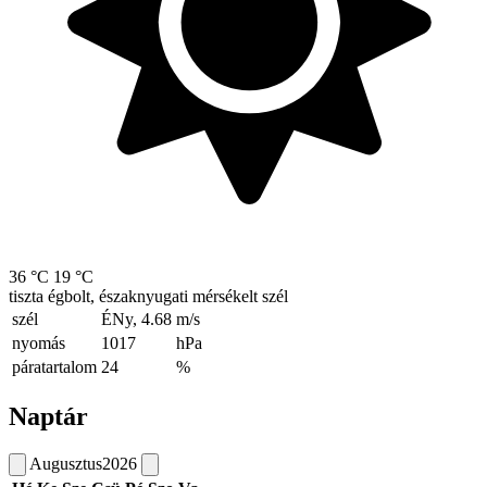
36 °C
19 °C
tiszta égbolt, északnyugati mérsékelt szél
szél
ÉNy, 4.68
m/s
nyomás
1017
hPa
páratartalom
24
%
Naptár
Augusztus
2026