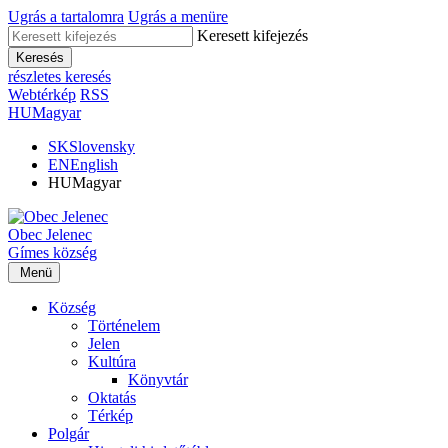
Ugrás a tartalomra
Ugrás a menüre
Keresett kifejezés
Keresés
részletes keresés
Webtérkép
RSS
HU
Magyar
SK
Slovensky
EN
English
HU
Magyar
Obec
Jelenec
Gímes
község
Menü
Község
Történelem
Jelen
Kultúra
Könyvtár
Oktatás
Térkép
Polgár