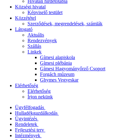
Hivatali hirdetőtábla
Községi hivatal
Képviselő testület
Közzététel
Szerződések, megrendelések, számlák
Látogató
Aktuális
Rendezvények
Szállás
Linkek
Gímesi alapiskola
Gímesi plébánia
Gímesi Hagyományőrző Csoport
Forgách múzeum
Ghymes Vegyeskar
Elérhetőség
Elérhetőség
Írjon nekünk
Ügyfélfogadás
Hulladékgazdálkodás
Ügyintézés
Rendeletek
Fejlesztési terv
Intézmények