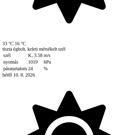
33 °C
16 °C
tiszta égbolt, keleti mérsékelt szél
szél
K, 3.58
m/s
nyomás
1019
hPa
páratartalom
24
%
hétfő 10. 8. 2026