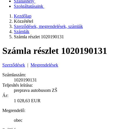
Szálláshely
Szolgáltatásaink
Kezdőlap
Közzététel
Szerződések, megrendelések, számlák
Számlák
Számla részlet 1020190131
Számla részlet 1020190131
Szerződések
|
Megrendelések
Számlaszám:
1020190131
Teljesítés leírása:
preprava autobusom ZŠ
Ár:
1 028,63 EUR
Megrendelő:
obec