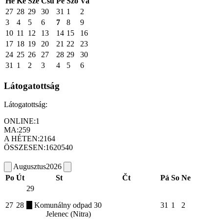
Hé
Ke
Sze
Csü
Pé
Szo
Va
27
28
29
30
31
1
2
3
4
5
6
7
8
9
10
11
12
13
14
15
16
17
18
19
20
21
22
23
24
25
26
27
28
29
30
31
1
2
3
4
5
6
Látogatottság
Látogatottság:
ONLINE:
1
MA:
259
A HÉTEN:
2164
ÖSSZESEN:
1620540
Augusztus
2026
Po
Út
St
Čt
Pá
So
Ne
29
27
28
Komunálny odpad
30
31
1
2
Jelenec (Nitra)