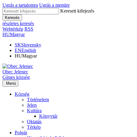
Ugrás a tartalomra
Ugrás a menüre
Keresett kifejezés
Keresés
részletes keresés
Webtérkép
RSS
HU
Magyar
SK
Slovensky
EN
English
HU
Magyar
Obec
Jelenec
Gímes
község
Menü
Község
Történelem
Jelen
Kultúra
Könyvtár
Oktatás
Térkép
Polgár