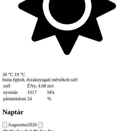
36 °C
19 °C
tiszta égbolt, északnyugati mérsékelt szél
szél
ÉNy, 4.68
m/s
nyomás
1017
hPa
páratartalom
24
%
Naptár
Augusztus
2026