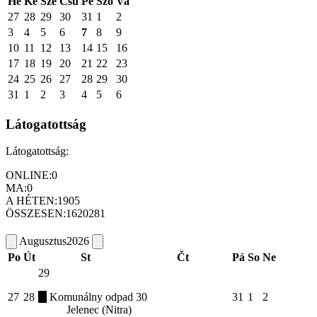
Hé
Ke
Sze
Csü
Pé
Szo
Va
27
28
29
30
31
1
2
3
4
5
6
7
8
9
10
11
12
13
14
15
16
17
18
19
20
21
22
23
24
25
26
27
28
29
30
31
1
2
3
4
5
6
Látogatottság
Látogatottság:
ONLINE:
0
MA:
0
A HÉTEN:
1905
ÖSSZESEN:
1620281
Augusztus
2026
Po
Út
St
Čt
Pá
So
Ne
29
27
28
Komunálny odpad
30
31
1
2
Jelenec (Nitra)