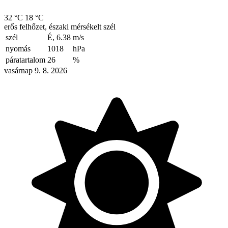
32 °C
18 °C
erős felhőzet, északi mérsékelt szél
szél
É, 6.38
m/s
nyomás
1018
hPa
páratartalom
26
%
vasárnap 9. 8. 2026