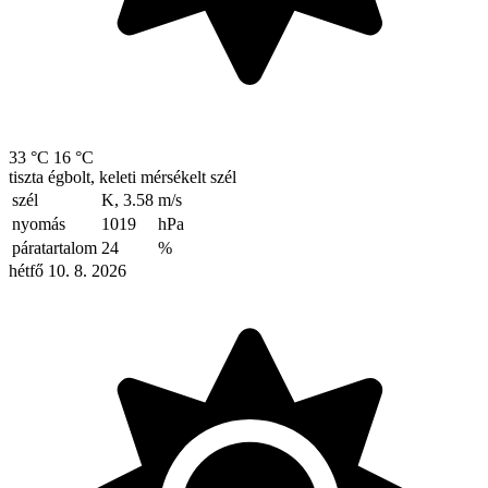
33 °C
16 °C
tiszta égbolt, keleti mérsékelt szél
szél
K, 3.58
m/s
nyomás
1019
hPa
páratartalom
24
%
hétfő 10. 8. 2026