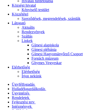
Hivatali hirdetőtábla
Községi hivatal
Képviselő testület
Közzététel
Szerződések, megrendelések, számlák
Látogató
Aktuális
Rendezvények
Szállás
Linkek
Gímesi alapiskola
Gímesi plébánia
Gímesi Hagyományőrző Csoport
Forgách múzeum
Ghymes Vegyeskar
Elérhetőség
Elérhetőség
Írjon nekünk
Ügyfélfogadás
Hulladékgazdálkodás
Ügyintézés
Rendeletek
Fejlesztési terv
Intézmények