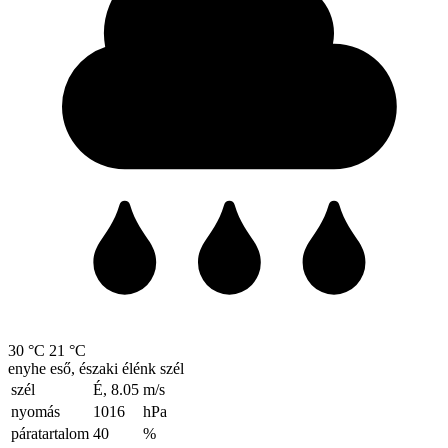
30 °C
21 °C
enyhe eső, északi élénk szél
szél
É, 8.05
m/s
nyomás
1016
hPa
páratartalom
40
%