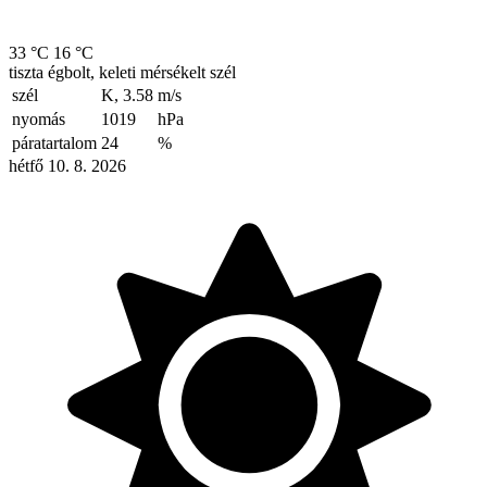
33 °C
16 °C
tiszta égbolt, keleti mérsékelt szél
szél
K, 3.58
m/s
nyomás
1019
hPa
páratartalom
24
%
hétfő 10. 8. 2026