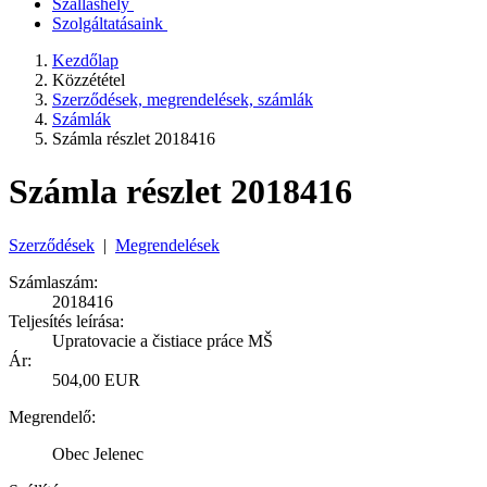
Szálláshely
Szolgáltatásaink
Kezdőlap
Közzététel
Szerződések, megrendelések, számlák
Számlák
Számla részlet 2018416
Számla részlet 2018416
Szerződések
|
Megrendelések
Számlaszám:
2018416
Teljesítés leírása:
Upratovacie a čistiace práce MŠ
Ár:
504,00 EUR
Megrendelő:
Obec Jelenec