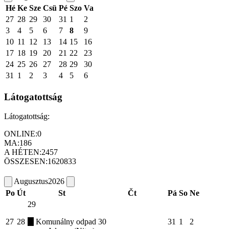
Hé
Ke
Sze
Csü
Pé
Szo
Va
27
28
29
30
31
1
2
3
4
5
6
7
8
9
10
11
12
13
14
15
16
17
18
19
20
21
22
23
24
25
26
27
28
29
30
31
1
2
3
4
5
6
Látogatottság
Látogatottság:
ONLINE:
0
MA:
186
A HÉTEN:
2457
ÖSSZESEN:
1620833
Augusztus
2026
Po
Út
St
Čt
Pá
So
Ne
29
27
28
Komunálny odpad
30
31
1
2