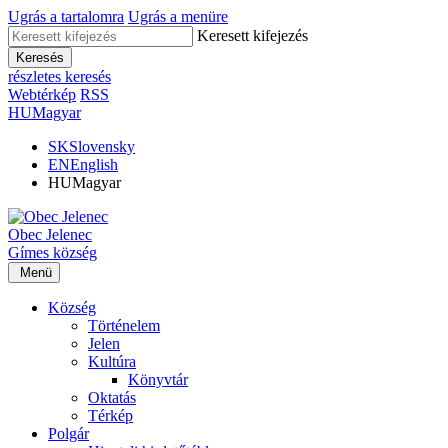
Ugrás a tartalomra
Ugrás a menüre
Keresett kifejezés
Keresés
részletes keresés
Webtérkép
RSS
HU
Magyar
SK
Slovensky
EN
English
HU
Magyar
Obec
Jelenec
Gímes
község
Menü
Község
Történelem
Jelen
Kultúra
Könyvtár
Oktatás
Térkép
Polgár