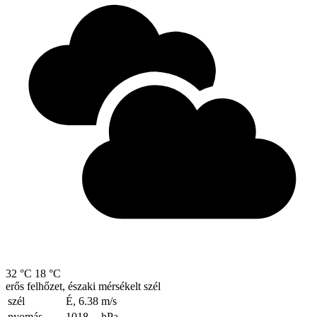
32 °C
18 °C
erős felhőzet, északi mérsékelt szél
szél
É, 6.38
m/s
nyomás
1018
hPa