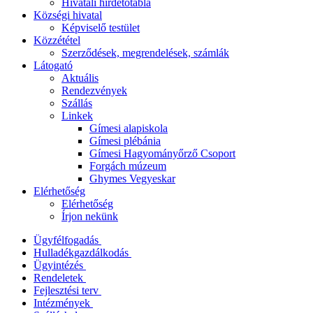
Hivatali hirdetőtábla
Községi hivatal
Képviselő testület
Közzététel
Szerződések, megrendelések, számlák
Látogató
Aktuális
Rendezvények
Szállás
Linkek
Gímesi alapiskola
Gímesi plébánia
Gímesi Hagyományőrző Csoport
Forgách múzeum
Ghymes Vegyeskar
Elérhetőség
Elérhetőség
Írjon nekünk
Ügyfélfogadás
Hulladékgazdálkodás
Ügyintézés
Rendeletek
Fejlesztési terv
Intézmények