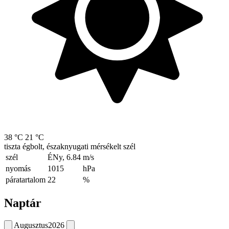
38 °C
21 °C
tiszta égbolt, északnyugati mérsékelt szél
szél
ÉNy, 6.84
m/s
nyomás
1015
hPa
páratartalom
22
%
Naptár
Augusztus
2026