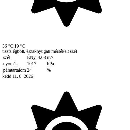
36 °C
19 °C
tiszta égbolt, északnyugati mérsékelt szél
szél
ÉNy, 4.68
m/s
nyomás
1017
hPa
páratartalom
24
%
kedd 11. 8. 2026