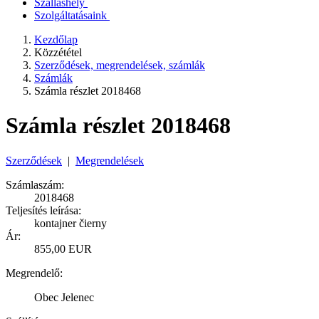
Szálláshely
Szolgáltatásaink
Kezdőlap
Közzététel
Szerződések, megrendelések, számlák
Számlák
Számla részlet 2018468
Számla részlet 2018468
Szerződések
|
Megrendelések
Számlaszám:
2018468
Teljesítés leírása:
kontajner čierny
Ár:
855,00 EUR
Megrendelő:
Obec Jelenec