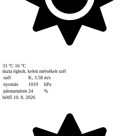
33 °C
16 °C
tiszta égbolt, keleti mérsékelt szél
szél
K, 3.58
m/s
nyomás
1019
hPa
páratartalom
24
%
hétfő 10. 8. 2026