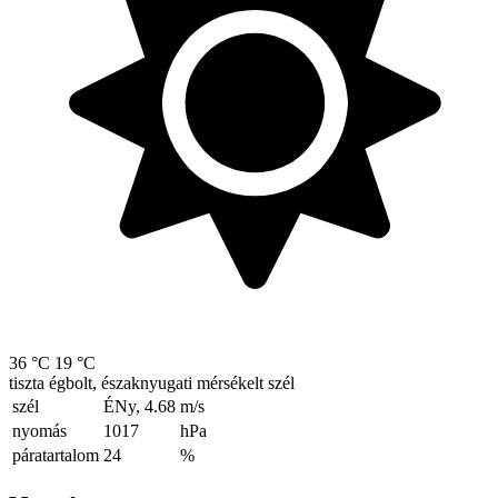
36 °C
19 °C
tiszta égbolt, északnyugati mérsékelt szél
szél
ÉNy, 4.68
m/s
nyomás
1017
hPa
páratartalom
24
%