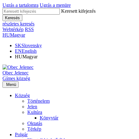
Ugrás a tartalomra
Ugrás a menüre
Keresett kifejezés
Keresés
részletes keresés
Webtérkép
RSS
HU
Magyar
SK
Slovensky
EN
English
HU
Magyar
Obec
Jelenec
Gímes
község
Menü
Község
Történelem
Jelen
Kultúra
Könyvtár
Oktatás
Térkép
Polgár