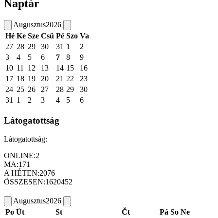
Naptár
Augusztus
2026
Hé
Ke
Sze
Csü
Pé
Szo
Va
27
28
29
30
31
1
2
3
4
5
6
7
8
9
10
11
12
13
14
15
16
17
18
19
20
21
22
23
24
25
26
27
28
29
30
31
1
2
3
4
5
6
Látogatottság
Látogatottság:
ONLINE:
2
MA:
171
A HÉTEN:
2076
ÖSSZESEN:
1620452
Augusztus
2026
Po
Út
St
Čt
Pá
So
Ne