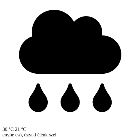
30 °C
21 °C
enyhe eső, északi élénk szél