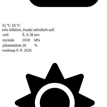
32 °C
18 °C
erős felhőzet, északi mérsékelt szél
szél
É, 6.38
m/s
nyomás
1018
hPa
páratartalom
26
%
vasárnap 9. 8. 2026