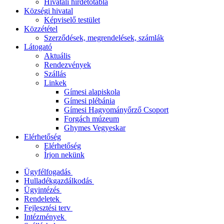
Hivatali hirdetőtábla
Községi hivatal
Képviselő testület
Közzététel
Szerződések, megrendelések, számlák
Látogató
Aktuális
Rendezvények
Szállás
Linkek
Gímesi alapiskola
Gímesi plébánia
Gímesi Hagyományőrző Csoport
Forgách múzeum
Ghymes Vegyeskar
Elérhetőség
Elérhetőség
Írjon nekünk
Ügyfélfogadás
Hulladékgazdálkodás
Ügyintézés
Rendeletek
Fejlesztési terv
Intézmények