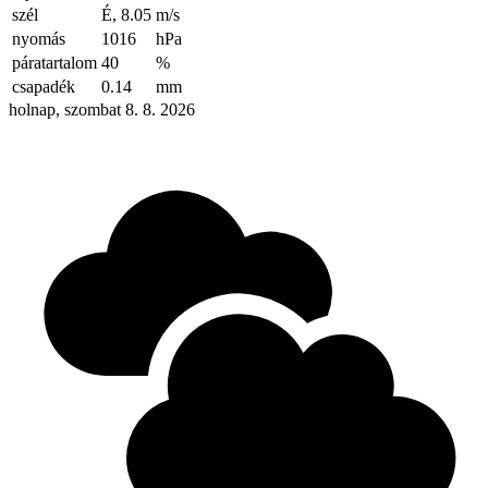
szél
É, 8.05
m/s
nyomás
1016
hPa
páratartalom
40
%
csapadék
0.14
mm
holnap, szombat 8. 8. 2026