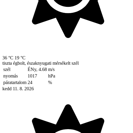
36 °C
19 °C
tiszta égbolt, északnyugati mérsékelt szél
szél
ÉNy, 4.68
m/s
nyomás
1017
hPa
páratartalom
24
%
kedd 11. 8. 2026