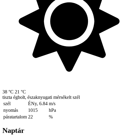
38 °C
21 °C
tiszta égbolt, északnyugati mérsékelt szél
szél
ÉNy, 6.84
m/s
nyomás
1015
hPa
páratartalom
22
%
Naptár