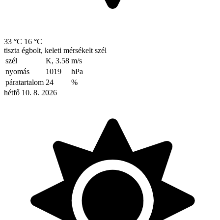
33 °C
16 °C
tiszta égbolt, keleti mérsékelt szél
szél
K, 3.58
m/s
nyomás
1019
hPa
páratartalom
24
%
hétfő 10. 8. 2026