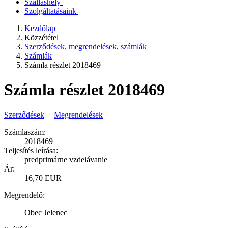
Szálláshely
Szolgáltatásaink
Kezdőlap
Közzététel
Szerződések, megrendelések, számlák
Számlák
Számla részlet 2018469
Számla részlet 2018469
Szerződések
|
Megrendelések
Számlaszám:
2018469
Teljesítés leírása:
predprimárne vzdelávanie
Ár:
16,70 EUR
Megrendelő:
Obec Jelenec