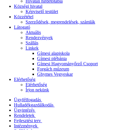
Hivatali hirdetőtábla
Községi hivatal
Képviselő testület
Közzététel
Szerződések, megrendelések, számlák
Látogató
Aktuális
Rendezvények
Szállás
Linkek
Gímesi alapiskola
Gímesi plébánia
Gímesi Hagyományőrző Csoport
Forgách múzeum
Ghymes Vegyeskar
Elérhetőség
Elérhetőség
Írjon nekünk
Ügyfélfogadás
Hulladékgazdálkodás
Ügyintézés
Rendeletek
Fejlesztési terv
Intézmények