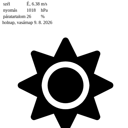
szél
É, 6.38
m/s
nyomás
1018
hPa
páratartalom
26
%
holnap, vasárnap 9. 8. 2026