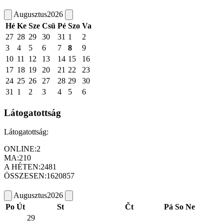
Augusztus
2026
Hé
Ke
Sze
Csü
Pé
Szo
Va
27
28
29
30
31
1
2
3
4
5
6
7
8
9
10
11
12
13
14
15
16
17
18
19
20
21
22
23
24
25
26
27
28
29
30
31
1
2
3
4
5
6
Látogatottság
Látogatottság:
ONLINE:
2
MA:
210
A HÉTEN:
2481
ÖSSZESEN:
1620857
Augusztus
2026
Po
Út
St
Čt
Pá
So
Ne
29