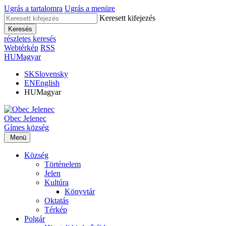
Ugrás a tartalomra
Ugrás a menüre
Keresett kifejezés
Keresés
részletes keresés
Webtérkép
RSS
HU
Magyar
SK
Slovensky
EN
English
HU
Magyar
Obec
Jelenec
Gímes
község
Menü
Község
Történelem
Jelen
Kultúra
Könyvtár
Oktatás
Térkép
Polgár