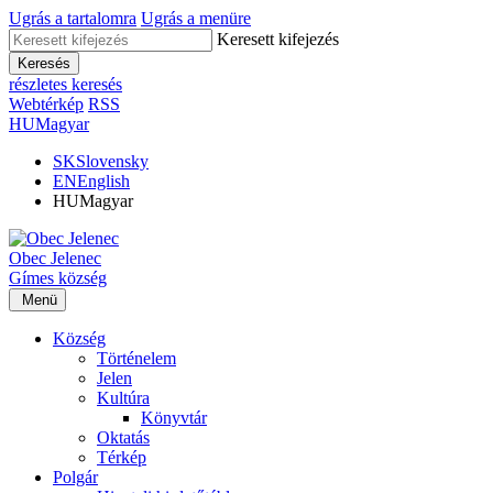
Ugrás a tartalomra
Ugrás a menüre
Keresett kifejezés
Keresés
részletes keresés
Webtérkép
RSS
HU
Magyar
SK
Slovensky
EN
English
HU
Magyar
Obec
Jelenec
Gímes
község
Menü
Község
Történelem
Jelen
Kultúra
Könyvtár
Oktatás
Térkép
Polgár