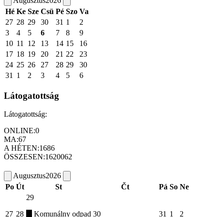
Augusztus
2026
Hé
Ke
Sze
Csü
Pé
Szo
Va
27
28
29
30
31
1
2
3
4
5
6
7
8
9
10
11
12
13
14
15
16
17
18
19
20
21
22
23
24
25
26
27
28
29
30
31
1
2
3
4
5
6
Látogatottság
Látogatottság:
ONLINE:
0
MA:
67
A HÉTEN:
1686
ÖSSZESEN:
1620062
Augusztus
2026
Po
Út
St
Čt
Pá
So
Ne
29
27
28
Komunálny odpad
30
31
1
2