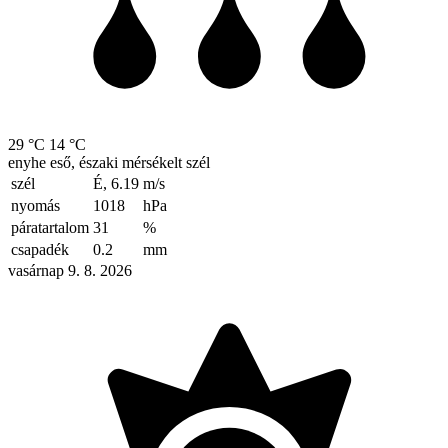
29 °C
14 °C
enyhe eső, északi mérsékelt szél
szél
É, 6.19
m/s
nyomás
1018
hPa
páratartalom
31
%
csapadék
0.2
mm
vasárnap 9. 8. 2026