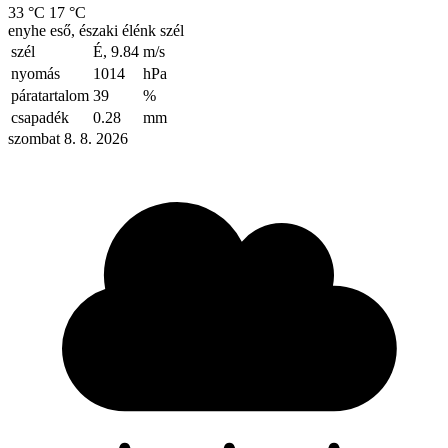
33 °C
17 °C
enyhe eső, északi élénk szél
szél
É, 9.84
m/s
nyomás
1014
hPa
páratartalom
39
%
csapadék
0.28
mm
szombat 8. 8. 2026