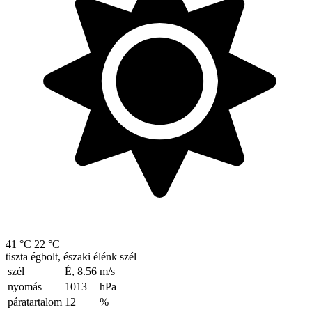
41 °C
22 °C
tiszta égbolt, északi élénk szél
szél
É, 8.56
m/s
nyomás
1013
hPa
páratartalom
12
%