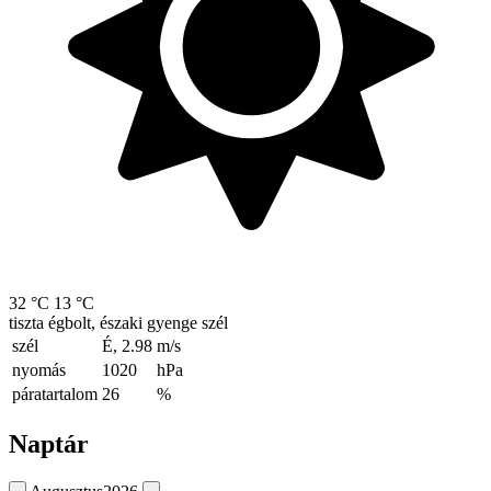
32 °C
13 °C
tiszta égbolt, északi gyenge szél
szél
É, 2.98
m/s
nyomás
1020
hPa
páratartalom
26
%
Naptár