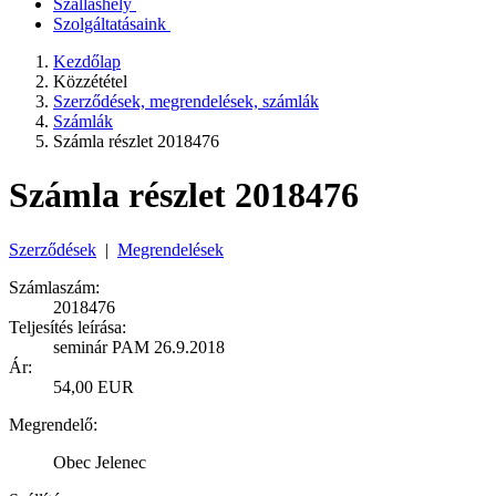
Szálláshely
Szolgáltatásaink
Kezdőlap
Közzététel
Szerződések, megrendelések, számlák
Számlák
Számla részlet 2018476
Számla részlet 2018476
Szerződések
|
Megrendelések
Számlaszám:
2018476
Teljesítés leírása:
seminár PAM 26.9.2018
Ár:
54,00 EUR
Megrendelő:
Obec Jelenec