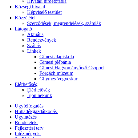
Hivatali hirdetőtábla
Községi hivatal
Képviselő testület
Közzététel
Szerződések, megrendelések, számlák
Látogató
Aktuális
Rendezvények
Szállás
Linkek
Gímesi alapiskola
Gímesi plébánia
Gímesi Hagyományőrző Csoport
Forgách múzeum
Ghymes Vegyeskar
Elérhetőség
Elérhetőség
Írjon nekünk
Ügyfélfogadás
Hulladékgazdálkodás
Ügyintézés
Rendeletek
Fejlesztési terv
Intézmények