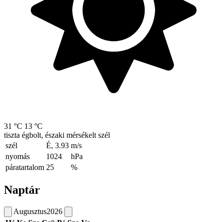
31 °C
13 °C
tiszta égbolt, északi mérsékelt szél
szél
É, 3.93
m/s
nyomás
1024
hPa
páratartalom
25
%
Naptár
Augusztus
2026