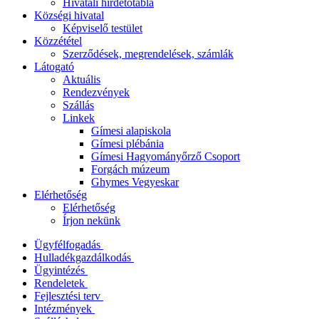
Hivatali hirdetőtábla
Községi hivatal
Képviselő testület
Közzététel
Szerződések, megrendelések, számlák
Látogató
Aktuális
Rendezvények
Szállás
Linkek
Gímesi alapiskola
Gímesi plébánia
Gímesi Hagyományőrző Csoport
Forgách múzeum
Ghymes Vegyeskar
Elérhetőség
Elérhetőség
Írjon nekünk
Ügyfélfogadás
Hulladékgazdálkodás
Ügyintézés
Rendeletek
Fejlesztési terv
Intézmények