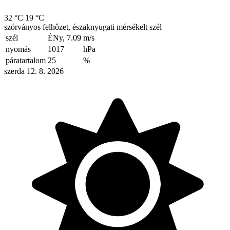
32 °C
19 °C
szórványos felhőzet, északnyugati mérsékelt szél
szél
ÉNy, 7.09
m/s
nyomás
1017
hPa
páratartalom
25
%
szerda 12. 8. 2026