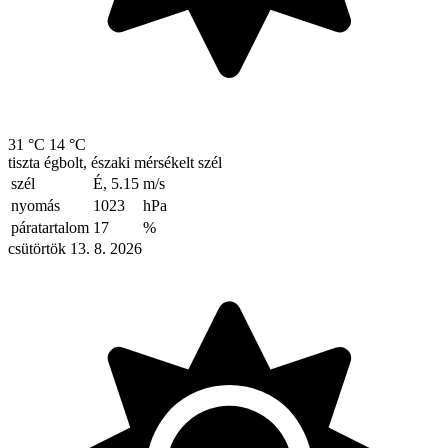
31 °C
14 °C
tiszta égbolt, északi mérsékelt szél
szél
É, 5.15
m/s
nyomás
1023
hPa
páratartalom
17
%
csütörtök 13. 8. 2026