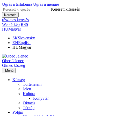
Ugrás a tartalomra
Ugrás a menüre
Keresett kifejezés
Keresés
részletes keresés
Webtérkép
RSS
HU
Magyar
SK
Slovensky
EN
English
HU
Magyar
Obec
Jelenec
Gímes
község
Menü
Község
Történelem
Jelen
Kultúra
Könyvtár
Oktatás
Térkép
Polgár