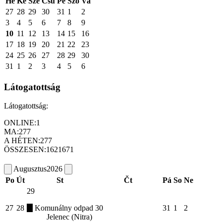
Hé
Ke
Sze
Csü
Pé
Szo
Va
27
28
29
30
31
1
2
3
4
5
6
7
8
9
10
11
12
13
14
15
16
17
18
19
20
21
22
23
24
25
26
27
28
29
30
31
1
2
3
4
5
6
Látogatottság
Látogatottság:
ONLINE:
1
MA:
277
A HÉTEN:
277
ÖSSZESEN:
1621671
Augusztus
2026
Po
Út
St
Čt
Pá
So
Ne
29
27
28
Komunálny odpad
30
31
1
2
Jelenec (Nitra)