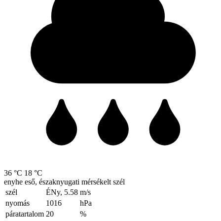
36 °C
18 °C
enyhe eső, északnyugati mérsékelt szél
szél
ÉNy, 5.58
m/s
nyomás
1016
hPa
páratartalom
20
%