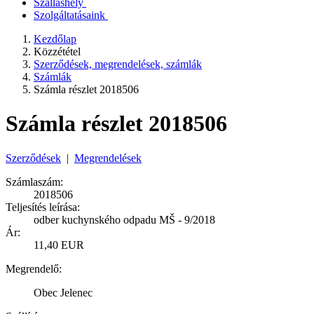
Szálláshely
Szolgáltatásaink
Kezdőlap
Közzététel
Szerződések, megrendelések, számlák
Számlák
Számla részlet 2018506
Számla részlet 2018506
Szerződések
|
Megrendelések
Számlaszám:
2018506
Teljesítés leírása:
odber kuchynského odpadu MŠ - 9/2018
Ár:
11,40 EUR
Megrendelő:
Obec Jelenec