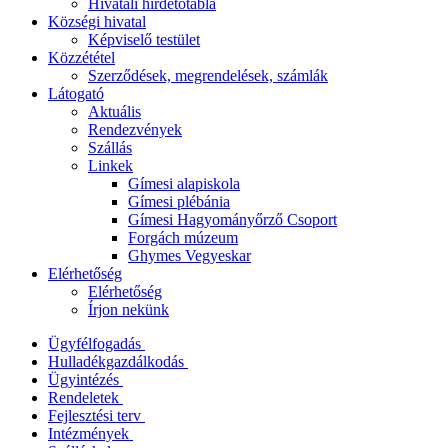
Hivatali hirdetőtábla
Községi hivatal
Képviselő testület
Közzététel
Szerződések, megrendelések, számlák
Látogató
Aktuális
Rendezvények
Szállás
Linkek
Gímesi alapiskola
Gímesi plébánia
Gímesi Hagyományőrző Csoport
Forgách múzeum
Ghymes Vegyeskar
Elérhetőség
Elérhetőség
Írjon nekünk
Ügyfélfogadás
Hulladékgazdálkodás
Ügyintézés
Rendeletek
Fejlesztési terv
Intézmények