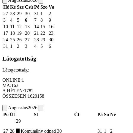
Augusztus
2026
Hé
Ke
Sze
Csü
Pé
Szo
Va
27
28
29
30
31
1
2
3
4
5
6
7
8
9
10
11
12
13
14
15
16
17
18
19
20
21
22
23
24
25
26
27
28
29
30
31
1
2
3
4
5
6
Látogatottság
Látogatottság:
ONLINE:
1
MA:
163
A HÉTEN:
1782
ÖSSZESEN:
1620158
Augusztus
2026
Po
Út
St
Čt
Pá
So
Ne
29
27
28
Komunálny odpad
30
31
1
2