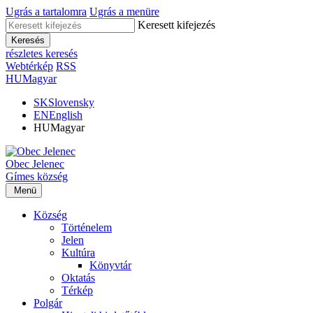
Ugrás a tartalomra
Ugrás a menüre
Keresett kifejezés
Keresés
részletes keresés
Webtérkép
RSS
HU
Magyar
SK
Slovensky
EN
English
HU
Magyar
Obec
Jelenec
Gímes
község
Menü
Község
Történelem
Jelen
Kultúra
Könyvtár
Oktatás
Térkép
Polgár