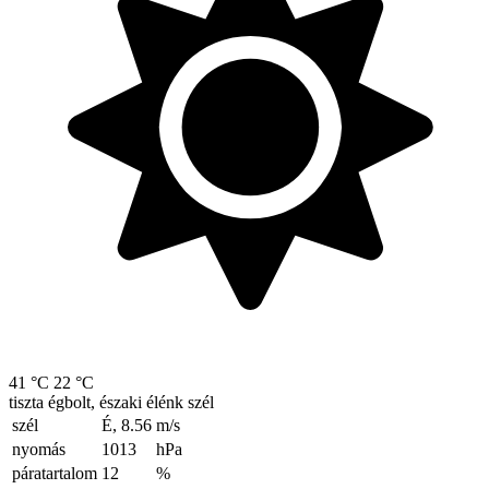
41 °C
22 °C
tiszta égbolt, északi élénk szél
szél
É, 8.56
m/s
nyomás
1013
hPa
páratartalom
12
%