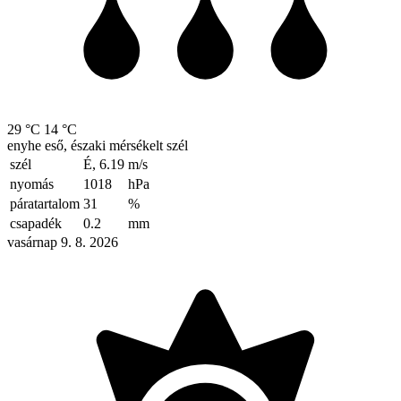
29 °C
14 °C
enyhe eső, északi mérsékelt szél
szél
É, 6.19
m/s
nyomás
1018
hPa
páratartalom
31
%
csapadék
0.2
mm
vasárnap 9. 8. 2026