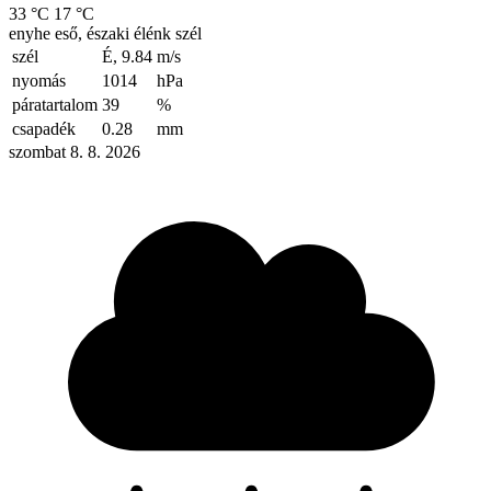
33 °C
17 °C
enyhe eső, északi élénk szél
szél
É, 9.84
m/s
nyomás
1014
hPa
páratartalom
39
%
csapadék
0.28
mm
szombat 8. 8. 2026