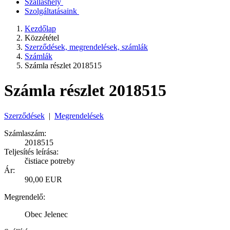
Szálláshely
Szolgáltatásaink
Kezdőlap
Közzététel
Szerződések, megrendelések, számlák
Számlák
Számla részlet 2018515
Számla részlet 2018515
Szerződések
|
Megrendelések
Számlaszám:
2018515
Teljesítés leírása:
čistiace potreby
Ár:
90,00 EUR
Megrendelő:
Obec Jelenec