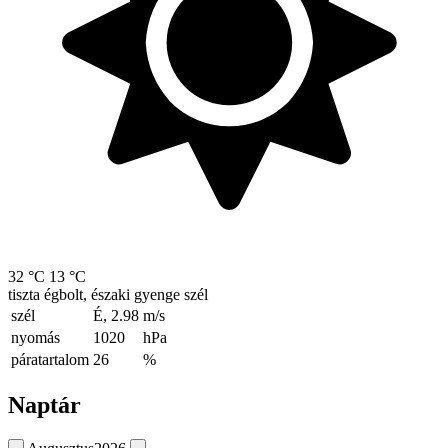
32 °C
13 °C
tiszta égbolt, északi gyenge szél
szél
É, 2.98
m/s
nyomás
1020
hPa
páratartalom
26
%
Naptár