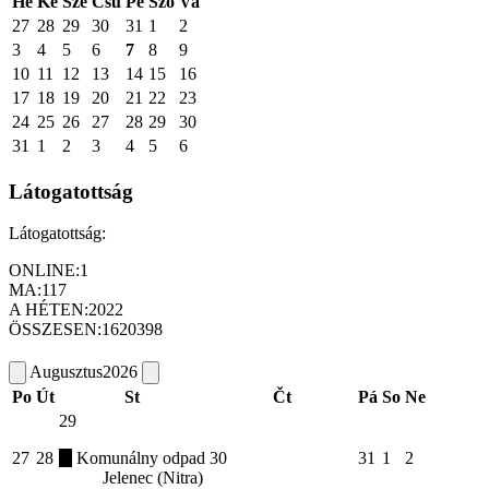
Hé
Ke
Sze
Csü
Pé
Szo
Va
27
28
29
30
31
1
2
3
4
5
6
7
8
9
10
11
12
13
14
15
16
17
18
19
20
21
22
23
24
25
26
27
28
29
30
31
1
2
3
4
5
6
Látogatottság
Látogatottság:
ONLINE:
1
MA:
117
A HÉTEN:
2022
ÖSSZESEN:
1620398
Augusztus
2026
Po
Út
St
Čt
Pá
So
Ne
29
27
28
Komunálny odpad
30
31
1
2
Jelenec (Nitra)