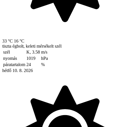
33 °C
16 °C
tiszta égbolt, keleti mérsékelt szél
szél
K, 3.58
m/s
nyomás
1019
hPa
páratartalom
24
%
hétfő 10. 8. 2026