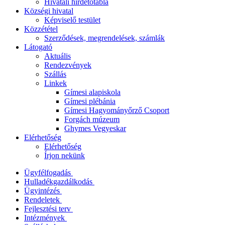
Hivatali hirdetőtábla
Községi hivatal
Képviselő testület
Közzététel
Szerződések, megrendelések, számlák
Látogató
Aktuális
Rendezvények
Szállás
Linkek
Gímesi alapiskola
Gímesi plébánia
Gímesi Hagyományőrző Csoport
Forgách múzeum
Ghymes Vegyeskar
Elérhetőség
Elérhetőség
Írjon nekünk
Ügyfélfogadás
Hulladékgazdálkodás
Ügyintézés
Rendeletek
Fejlesztési terv
Intézmények