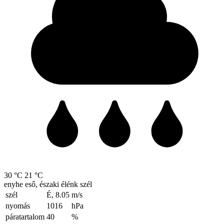
30 °C
21 °C
enyhe eső, északi élénk szél
szél
É, 8.05
m/s
nyomás
1016
hPa
páratartalom
40
%