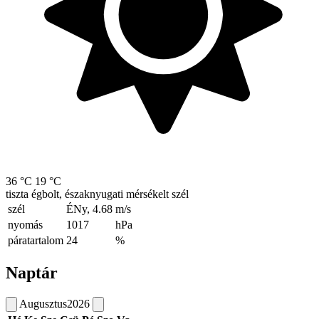
36 °C
19 °C
tiszta égbolt, északnyugati mérsékelt szél
szél
ÉNy, 4.68
m/s
nyomás
1017
hPa
páratartalom
24
%
Naptár
Augusztus
2026