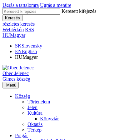
Ugrás a tartalomra
Ugrás a menüre
Keresett kifejezés
Keresés
részletes keresés
Webtérkép
RSS
HU
Magyar
SK
Slovensky
EN
English
HU
Magyar
Obec
Jelenec
Gímes
község
Menü
Község
Történelem
Jelen
Kultúra
Könyvtár
Oktatás
Térkép
Polgár