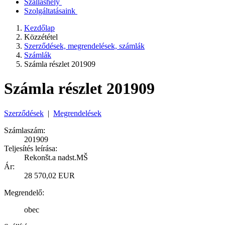
Szálláshely
Szolgáltatásaink
Kezdőlap
Közzététel
Szerződések, megrendelések, számlák
Számlák
Számla részlet 201909
Számla részlet 201909
Szerződések
|
Megrendelések
Számlaszám:
201909
Teljesítés leírása:
Rekonšt.a nadst.MŠ
Ár:
28 570,02 EUR
Megrendelő:
obec