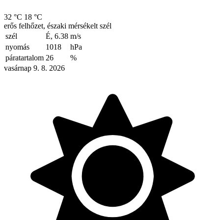
32 °C
18 °C
erős felhőzet, északi mérsékelt szél
szél
É, 6.38
m/s
nyomás
1018
hPa
páratartalom
26
%
vasárnap 9. 8. 2026