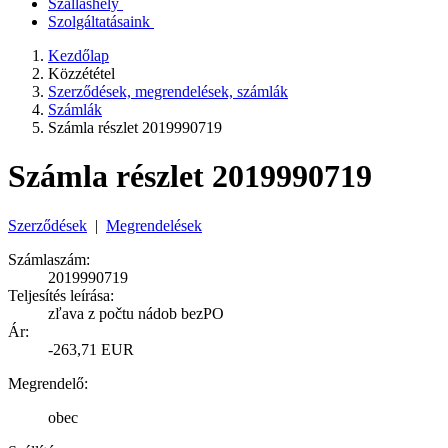
Szálláshely
Szolgáltatásaink
Kezdőlap
Közzététel
Szerződések, megrendelések, számlák
Számlák
Számla részlet 2019990719
Számla részlet 2019990719
Szerződések
|
Megrendelések
Számlaszám:
2019990719
Teljesítés leírása:
zľava z počtu nádob bezPO
Ár:
-263,71 EUR
Megrendelő:
obec