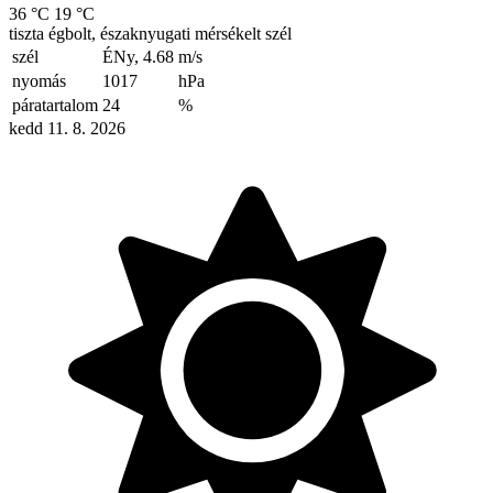
36 °C
19 °C
tiszta égbolt, északnyugati mérsékelt szél
szél
ÉNy, 4.68
m/s
nyomás
1017
hPa
páratartalom
24
%
kedd 11. 8. 2026