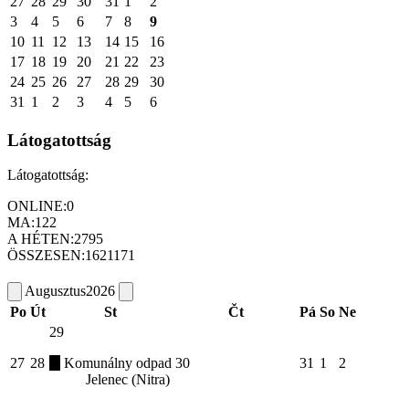
27
28
29
30
31
1
2
3
4
5
6
7
8
9
10
11
12
13
14
15
16
17
18
19
20
21
22
23
24
25
26
27
28
29
30
31
1
2
3
4
5
6
Látogatottság
Látogatottság:
ONLINE:
0
MA:
122
A HÉTEN:
2795
ÖSSZESEN:
1621171
Augusztus
2026
Po
Út
St
Čt
Pá
So
Ne
29
27
28
Komunálny odpad
30
31
1
2
Jelenec (Nitra)