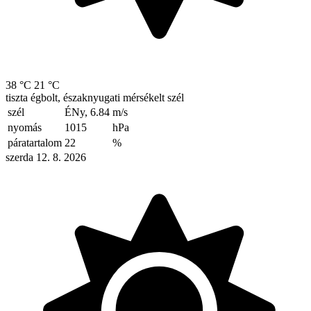
38 °C
21 °C
tiszta égbolt, északnyugati mérsékelt szél
szél
ÉNy, 6.84
m/s
nyomás
1015
hPa
páratartalom
22
%
szerda 12. 8. 2026