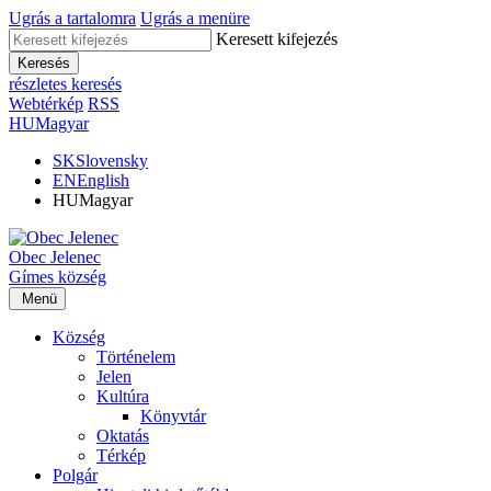
Ugrás a tartalomra
Ugrás a menüre
Keresett kifejezés
Keresés
részletes keresés
Webtérkép
RSS
HU
Magyar
SK
Slovensky
EN
English
HU
Magyar
Obec
Jelenec
Gímes
község
Menü
Község
Történelem
Jelen
Kultúra
Könyvtár
Oktatás
Térkép
Polgár