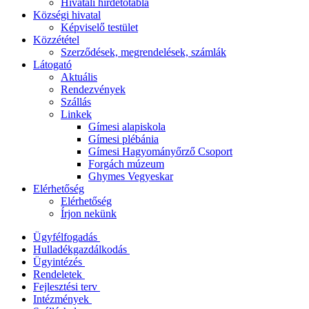
Hivatali hirdetőtábla
Községi hivatal
Képviselő testület
Közzététel
Szerződések, megrendelések, számlák
Látogató
Aktuális
Rendezvények
Szállás
Linkek
Gímesi alapiskola
Gímesi plébánia
Gímesi Hagyományőrző Csoport
Forgách múzeum
Ghymes Vegyeskar
Elérhetőség
Elérhetőség
Írjon nekünk
Ügyfélfogadás
Hulladékgazdálkodás
Ügyintézés
Rendeletek
Fejlesztési terv
Intézmények