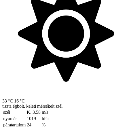
33 °C
16 °C
tiszta égbolt, keleti mérsékelt szél
szél
K, 3.58
m/s
nyomás
1019
hPa
páratartalom
24
%