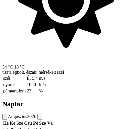
34 °C
18 °C
tiszta égbolt, északi mérsékelt szél
szél
É, 5.4
m/s
nyomás
1020
hPa
páratartalom
23
%
Naptár
Augusztus
2026
Hé
Ke
Sze
Csü
Pé
Szo
Va