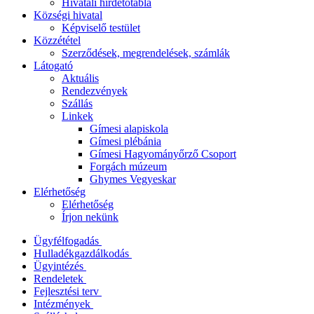
Hivatali hirdetőtábla
Községi hivatal
Képviselő testület
Közzététel
Szerződések, megrendelések, számlák
Látogató
Aktuális
Rendezvények
Szállás
Linkek
Gímesi alapiskola
Gímesi plébánia
Gímesi Hagyományőrző Csoport
Forgách múzeum
Ghymes Vegyeskar
Elérhetőség
Elérhetőség
Írjon nekünk
Ügyfélfogadás
Hulladékgazdálkodás
Ügyintézés
Rendeletek
Fejlesztési terv
Intézmények