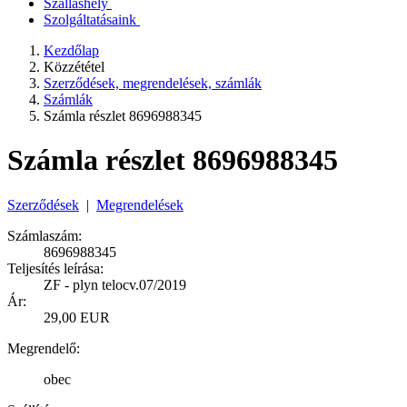
Szálláshely
Szolgáltatásaink
Kezdőlap
Közzététel
Szerződések, megrendelések, számlák
Számlák
Számla részlet 8696988345
Számla részlet 8696988345
Szerződések
|
Megrendelések
Számlaszám:
8696988345
Teljesítés leírása:
ZF - plyn telocv.07/2019
Ár:
29,00 EUR
Megrendelő:
obec