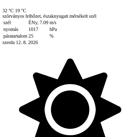
32 °C
19 °C
szórványos felhőzet, északnyugati mérsékelt szél
szél
ÉNy, 7.09
m/s
nyomás
1017
hPa
páratartalom
25
%
szerda 12. 8. 2026