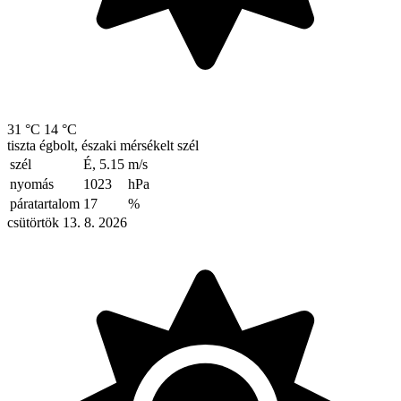
31 °C
14 °C
tiszta égbolt, északi mérsékelt szél
szél
É, 5.15
m/s
nyomás
1023
hPa
páratartalom
17
%
csütörtök 13. 8. 2026