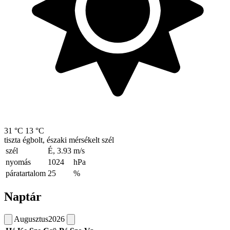
31 °C
13 °C
tiszta égbolt, északi mérsékelt szél
szél
É, 3.93
m/s
nyomás
1024
hPa
páratartalom
25
%
Naptár
Augusztus
2026