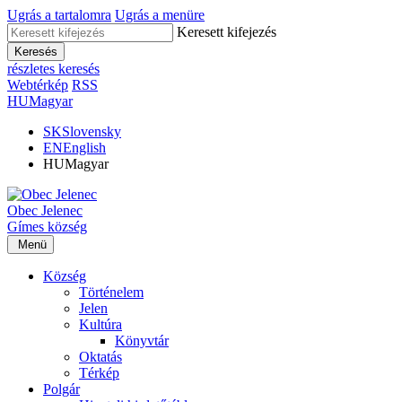
Ugrás a tartalomra
Ugrás a menüre
Keresett kifejezés
Keresés
részletes keresés
Webtérkép
RSS
HU
Magyar
SK
Slovensky
EN
English
HU
Magyar
Obec
Jelenec
Gímes
község
Menü
Község
Történelem
Jelen
Kultúra
Könyvtár
Oktatás
Térkép
Polgár