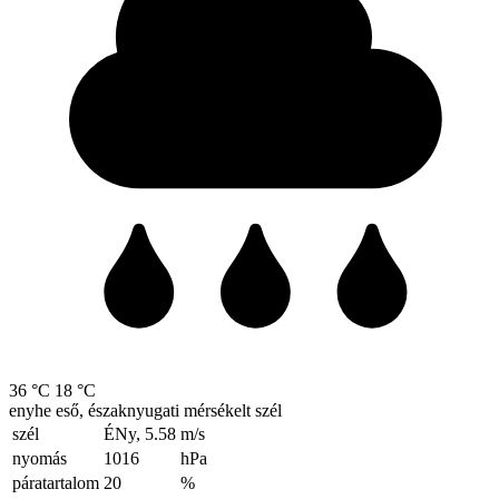
36 °C
18 °C
enyhe eső, északnyugati mérsékelt szél
szél
ÉNy, 5.58
m/s
nyomás
1016
hPa
páratartalom
20
%