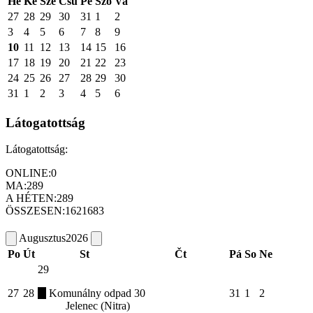
Hé
Ke
Sze
Csü
Pé
Szo
Va
27
28
29
30
31
1
2
3
4
5
6
7
8
9
10
11
12
13
14
15
16
17
18
19
20
21
22
23
24
25
26
27
28
29
30
31
1
2
3
4
5
6
Látogatottság
Látogatottság:
ONLINE:
0
MA:
289
A HÉTEN:
289
ÖSSZESEN:
1621683
Augusztus
2026
Po
Út
St
Čt
Pá
So
Ne
29
27
28
Komunálny odpad
30
31
1
2
Jelenec (Nitra)