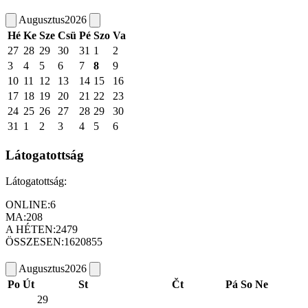
Augusztus
2026
Hé
Ke
Sze
Csü
Pé
Szo
Va
27
28
29
30
31
1
2
3
4
5
6
7
8
9
10
11
12
13
14
15
16
17
18
19
20
21
22
23
24
25
26
27
28
29
30
31
1
2
3
4
5
6
Látogatottság
Látogatottság:
ONLINE:
6
MA:
208
A HÉTEN:
2479
ÖSSZESEN:
1620855
Augusztus
2026
Po
Út
St
Čt
Pá
So
Ne
29