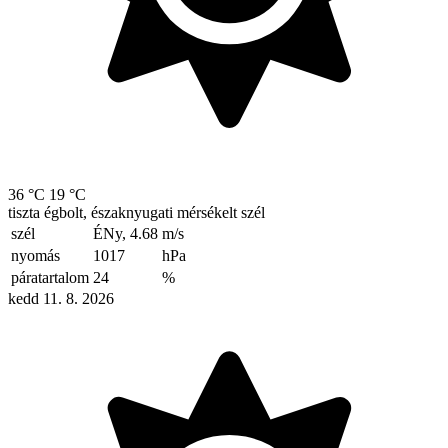
36 °C
19 °C
tiszta égbolt, északnyugati mérsékelt szél
szél
ÉNy, 4.68
m/s
nyomás
1017
hPa
páratartalom
24
%
kedd 11. 8. 2026