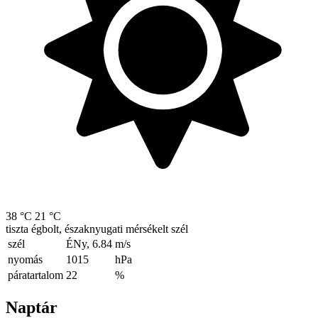
38 °C
21 °C
tiszta égbolt, északnyugati mérsékelt szél
szél
ÉNy, 6.84
m/s
nyomás
1015
hPa
páratartalom
22
%
Naptár