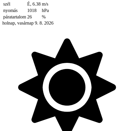
szél
É, 6.38
m/s
nyomás
1018
hPa
páratartalom
26
%
holnap, vasárnap 9. 8. 2026