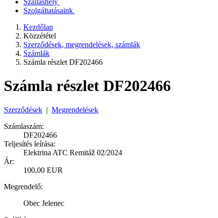
Szálláshely
Szolgáltatásaink
Kezdőlap
Közzététel
Szerződések, megrendelések, számlák
Számlák
Számla részlet DF202466
Számla részlet DF202466
Szerződések
|
Megrendelések
Számlaszám:
DF202466
Teljesítés leírása:
Elektrina ATC Remitáž 02/2024
Ár:
100,00 EUR
Megrendelő:
Obec Jelenec