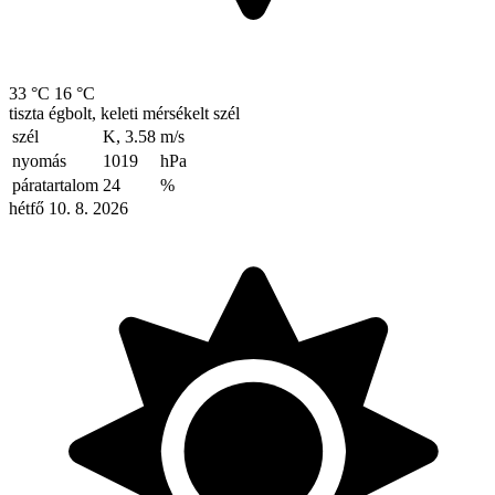
33 °C
16 °C
tiszta égbolt, keleti mérsékelt szél
szél
K, 3.58
m/s
nyomás
1019
hPa
páratartalom
24
%
hétfő 10. 8. 2026