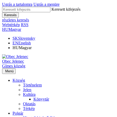
Ugrás a tartalomra
Ugrás a menüre
Keresett kifejezés
Keresés
részletes keresés
Webtérkép
RSS
HU
Magyar
SK
Slovensky
EN
English
HU
Magyar
Obec
Jelenec
Gímes
község
Menü
Község
Történelem
Jelen
Kultúra
Könyvtár
Oktatás
Térkép
Polgár