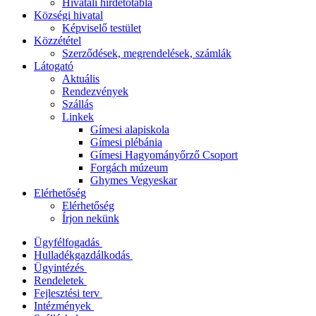
Hivatali hirdetőtábla
Községi hivatal
Képviselő testület
Közzététel
Szerződések, megrendelések, számlák
Látogató
Aktuális
Rendezvények
Szállás
Linkek
Gímesi alapiskola
Gímesi plébánia
Gímesi Hagyományőrző Csoport
Forgách múzeum
Ghymes Vegyeskar
Elérhetőség
Elérhetőség
Írjon nekünk
Ügyfélfogadás
Hulladékgazdálkodás
Ügyintézés
Rendeletek
Fejlesztési terv
Intézmények