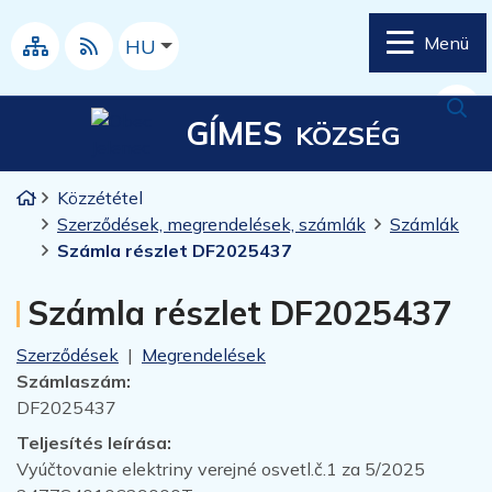
Ugrás a tartalomra
Ugrás a menüre
Menü
Magyar
HU
Webtérkép
RSS
Kere
GÍMES
KÖZSÉG
Kezdőlap
Közzététel
Szerződések, megrendelések, számlák
Számlák
Számla részlet DF2025437
Számla részlet DF2025437
Szerződések
|
Megrendelések
Számlaszám:
DF2025437
Teljesítés leírása:
Vyúčtovanie elektriny verejné osvetl.č.1 za 5/2025