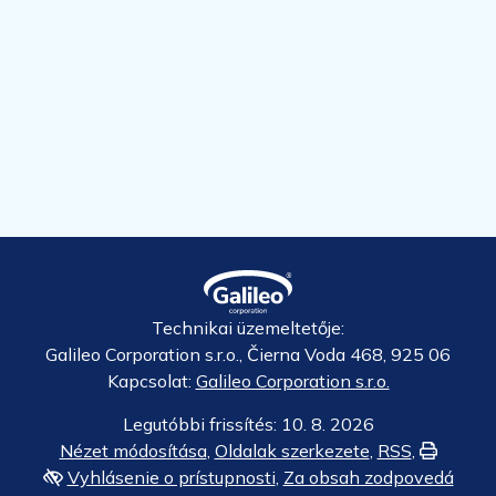
Technikai üzemeltetője:
Galileo Corporation s.r.o., Čierna Voda 468, 925 06
Kapcsolat:
Galileo Corporation s.r.o.
Legutóbbi frissítés: 10. 8. 2026
Nézet módosítása
,
Oldalak szerkezete
,
RSS
,
Nyomtat
Vyhlásenie o prístupnosti
,
Za obsah zodpovedá