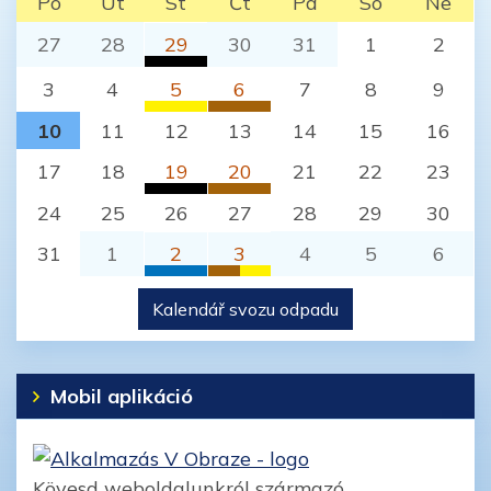
Po
Út
St
Čt
Pá
So
Ne
27
28
29
30
31
1
2
Komunálny odpad
3
4
5
6
7
8
9
Jelenec (Nitra)
Plasty
BIO odpad
10
11
12
13
14
15
16
Jelenec (Nitra)
Jelenec (Nitra)
17
18
19
20
21
22
23
Komunálny odpad
BIO odpad
24
25
26
27
28
29
30
Jelenec (Nitra)
Jelenec (Nitra)
31
1
2
3
4
5
6
Papier
BIO odpad
Kalendář svozu odpadu
Jelenec (Nitra)
Jelenec (Nitra)
Plasty
Jelenec (Nitra)
Mobil aplikáció
Kövesd weboldalunkról származó