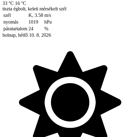
33 °C
16 °C
tiszta égbolt, keleti mérsékelt szél
szél
K, 3.58
m/s
nyomás
1019
hPa
páratartalom
24
%
holnap, hétfő 10. 8. 2026