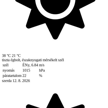
38 °C
21 °C
tiszta égbolt, északnyugati mérsékelt szél
szél
ÉNy, 6.84
m/s
nyomás
1015
hPa
páratartalom
22
%
szerda 12. 8. 2026