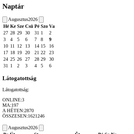
Naptár
Augusztus
2026
Hé
Ke
Sze
Csü
Pé
Szo
Va
27
28
29
30
31
1
2
3
4
5
6
7
8
9
10
11
12
13
14
15
16
17
18
19
20
21
22
23
24
25
26
27
28
29
30
31
1
2
3
4
5
6
Látogatottság
Látogatottság:
ONLINE:
3
MA:
197
A HÉTEN:
2870
ÖSSZESEN:
1621246
Augusztus
2026