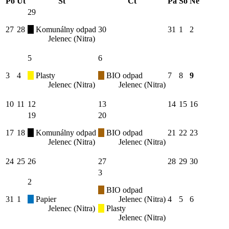
Po
Út
St
Čt
Pá
So
Ne
29
27
28
Komunálny odpad
30
31
1
2
Jelenec (Nitra)
5
6
3
4
Plasty
BIO odpad
7
8
9
Jelenec (Nitra)
Jelenec (Nitra)
10
11
12
13
14
15
16
19
20
17
18
Komunálny odpad
BIO odpad
21
22
23
Jelenec (Nitra)
Jelenec (Nitra)
24
25
26
27
28
29
30
3
2
BIO odpad
31
1
Papier
Jelenec (Nitra)
4
5
6
Jelenec (Nitra)
Plasty
Jelenec (Nitra)