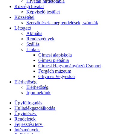
Hivatali hirdetőtábla
Községi hivatal
Képviselő testület
Közzététel
Szerződések, megrendelések, számlák
Látogató
Aktuális
Rendezvények
Szállás
Linkek
Gímesi alapiskola
Gímesi plébánia
Gímesi Hagyományőrző Csoport
Forgách múzeum
Ghymes Vegyeskar
Elérhetőség
Elérhetőség
Írjon nekünk
Ügyfélfogadás
Hulladékgazdálkodás
Ügyintézés
Rendeletek
Fejlesztési terv
Intézmények