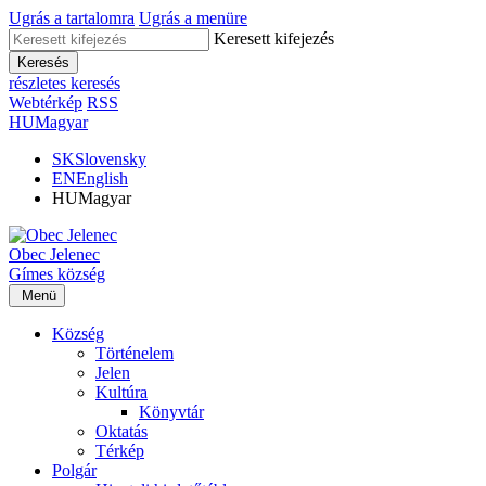
Ugrás a tartalomra
Ugrás a menüre
Keresett kifejezés
Keresés
részletes keresés
Webtérkép
RSS
HU
Magyar
SK
Slovensky
EN
English
HU
Magyar
Obec
Jelenec
Gímes
község
Menü
Község
Történelem
Jelen
Kultúra
Könyvtár
Oktatás
Térkép
Polgár