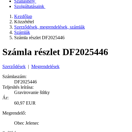
Szálláshely
Szolgáltatásaink
Kezdőlap
Közzététel
Szerződések, megrendelések, számlák
Számlák
Számla részlet DF2025446
Számla részlet DF2025446
Szerződések
|
Megrendelések
Számlaszám:
DF2025446
Teljesítés leírása:
Gravirovanie štítky
Ár:
60,97 EUR
Megrendelő:
Obec Jelenec