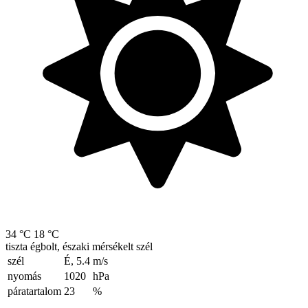
34 °C
18 °C
tiszta égbolt, északi mérsékelt szél
szél
É, 5.4
m/s
nyomás
1020
hPa
páratartalom
23
%