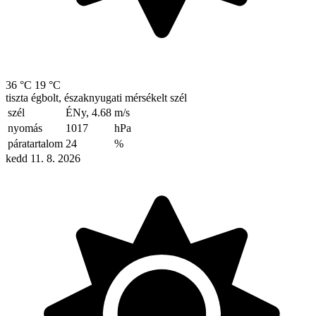
36 °C
19 °C
tiszta égbolt, északnyugati mérsékelt szél
szél
ÉNy, 4.68
m/s
nyomás
1017
hPa
páratartalom
24
%
kedd 11. 8. 2026