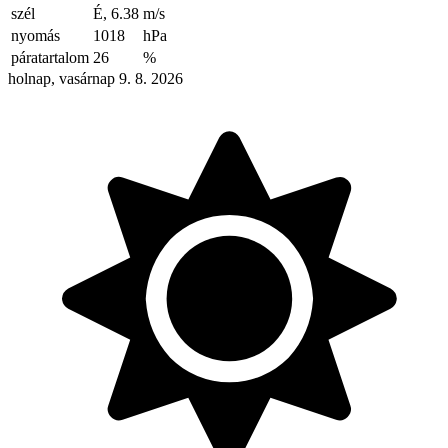
szél
É, 6.38
m/s
nyomás
1018
hPa
páratartalom
26
%
holnap, vasárnap 9. 8. 2026