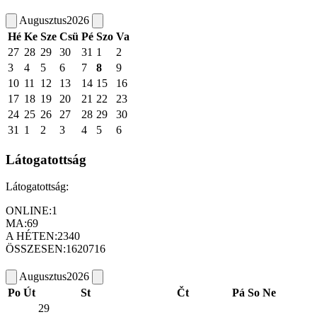
Augusztus
2026
Hé
Ke
Sze
Csü
Pé
Szo
Va
27
28
29
30
31
1
2
3
4
5
6
7
8
9
10
11
12
13
14
15
16
17
18
19
20
21
22
23
24
25
26
27
28
29
30
31
1
2
3
4
5
6
Látogatottság
Látogatottság:
ONLINE:
1
MA:
69
A HÉTEN:
2340
ÖSSZESEN:
1620716
Augusztus
2026
Po
Út
St
Čt
Pá
So
Ne
29