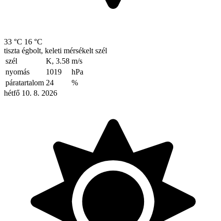
33 °C
16 °C
tiszta égbolt, keleti mérsékelt szél
szél
K, 3.58
m/s
nyomás
1019
hPa
páratartalom
24
%
hétfő 10. 8. 2026