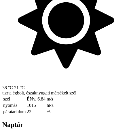
38 °C
21 °C
tiszta égbolt, északnyugati mérsékelt szél
szél
ÉNy, 6.84
m/s
nyomás
1015
hPa
páratartalom
22
%
Naptár