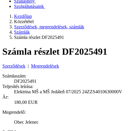
Szálláshely
Szolgáltatásaink
Kezdőlap
Közzététel
Szerződések, megrendelések, számlák
Számlák
Számla részlet DF2025491
Számla részlet DF2025491
Szerződések
|
Megrendelések
Számlaszám:
DF2025491
Teljesítés leírása:
Elektrina MŠ a MŠ Jedáleň 07/2025 24ZZS4010630000V
Ár:
180,00 EUR
Megrendelő:
Obec Jelenec