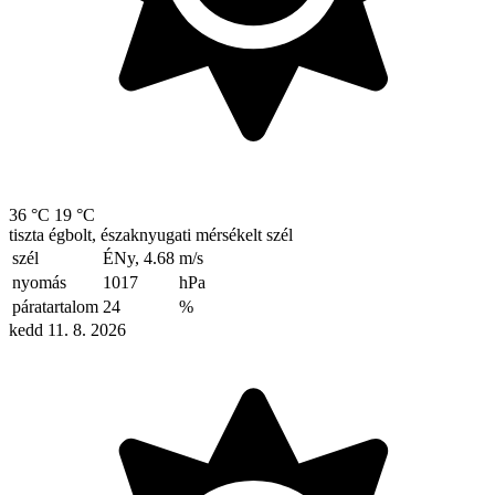
36 °C
19 °C
tiszta égbolt, északnyugati mérsékelt szél
szél
ÉNy, 4.68
m/s
nyomás
1017
hPa
páratartalom
24
%
kedd 11. 8. 2026