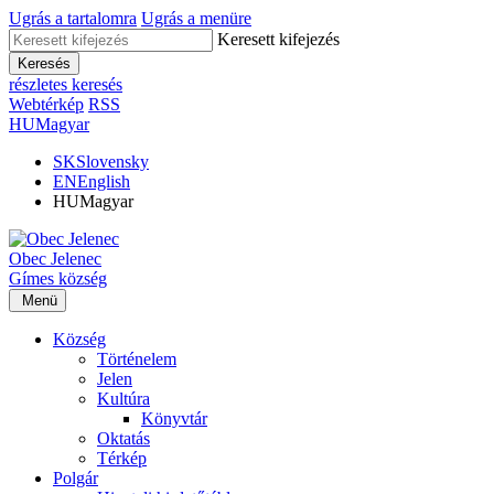
Ugrás a tartalomra
Ugrás a menüre
Keresett kifejezés
Keresés
részletes keresés
Webtérkép
RSS
HU
Magyar
SK
Slovensky
EN
English
HU
Magyar
Obec
Jelenec
Gímes
község
Menü
Község
Történelem
Jelen
Kultúra
Könyvtár
Oktatás
Térkép
Polgár