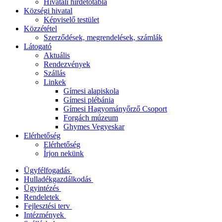
Hivatali hirdetőtábla
Községi hivatal
Képviselő testület
Közzététel
Szerződések, megrendelések, számlák
Látogató
Aktuális
Rendezvények
Szállás
Linkek
Gímesi alapiskola
Gímesi plébánia
Gímesi Hagyományőrző Csoport
Forgách múzeum
Ghymes Vegyeskar
Elérhetőség
Elérhetőség
Írjon nekünk
Ügyfélfogadás
Hulladékgazdálkodás
Ügyintézés
Rendeletek
Fejlesztési terv
Intézmények