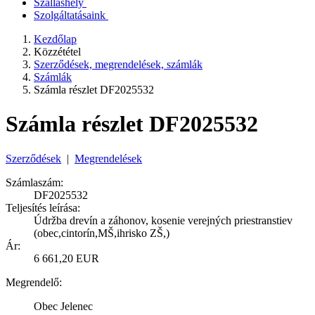
Szálláshely
Szolgáltatásaink
Kezdőlap
Közzététel
Szerződések, megrendelések, számlák
Számlák
Számla részlet DF2025532
Számla részlet DF2025532
Szerződések
|
Megrendelések
Számlaszám:
DF2025532
Teljesítés leírása:
Údržba drevín a záhonov, kosenie verejných priestranstiev
(obec,cintorín,MŠ,ihrisko ZŠ,)
Ár:
6 661,20 EUR
Megrendelő:
Obec Jelenec