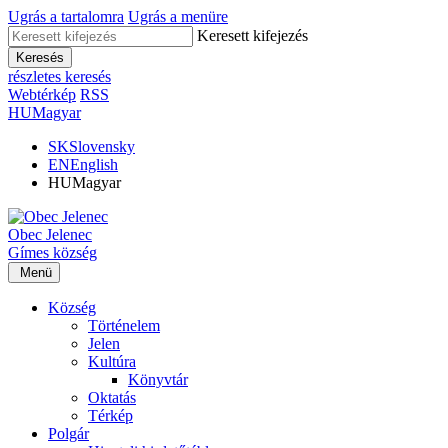
Ugrás a tartalomra
Ugrás a menüre
Keresett kifejezés
Keresés
részletes keresés
Webtérkép
RSS
HU
Magyar
SK
Slovensky
EN
English
HU
Magyar
Obec
Jelenec
Gímes
község
Menü
Község
Történelem
Jelen
Kultúra
Könyvtár
Oktatás
Térkép
Polgár