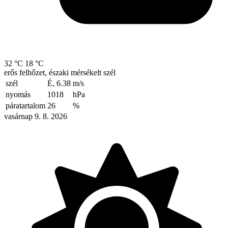
32 °C
18 °C
erős felhőzet, északi mérsékelt szél
szél
É, 6.38
m/s
nyomás
1018
hPa
páratartalom
26
%
vasárnap 9. 8. 2026