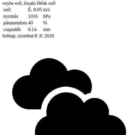
enyhe eső, északi élénk szél
szél
É, 8.05
m/s
nyomás
1016
hPa
páratartalom
40
%
csapadék
0.14
mm
holnap, szombat 8. 8. 2026