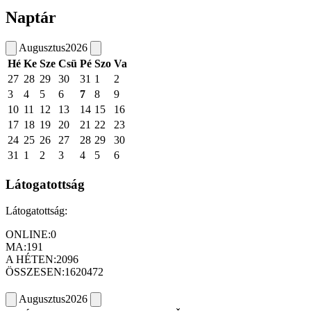
Naptár
Augusztus
2026
Hé
Ke
Sze
Csü
Pé
Szo
Va
27
28
29
30
31
1
2
3
4
5
6
7
8
9
10
11
12
13
14
15
16
17
18
19
20
21
22
23
24
25
26
27
28
29
30
31
1
2
3
4
5
6
Látogatottság
Látogatottság:
ONLINE:
0
MA:
191
A HÉTEN:
2096
ÖSSZESEN:
1620472
Augusztus
2026