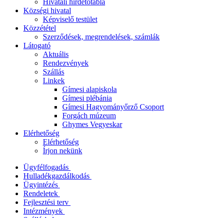
Hivatali hirdetőtábla
Községi hivatal
Képviselő testület
Közzététel
Szerződések, megrendelések, számlák
Látogató
Aktuális
Rendezvények
Szállás
Linkek
Gímesi alapiskola
Gímesi plébánia
Gímesi Hagyományőrző Csoport
Forgách múzeum
Ghymes Vegyeskar
Elérhetőség
Elérhetőség
Írjon nekünk
Ügyfélfogadás
Hulladékgazdálkodás
Ügyintézés
Rendeletek
Fejlesztési terv
Intézmények