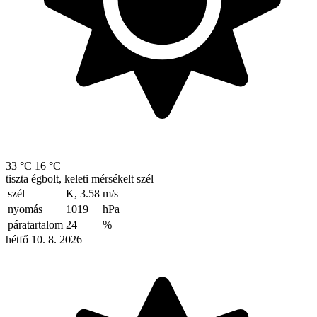
33 °C
16 °C
tiszta égbolt, keleti mérsékelt szél
szél
K, 3.58
m/s
nyomás
1019
hPa
páratartalom
24
%
hétfő 10. 8. 2026