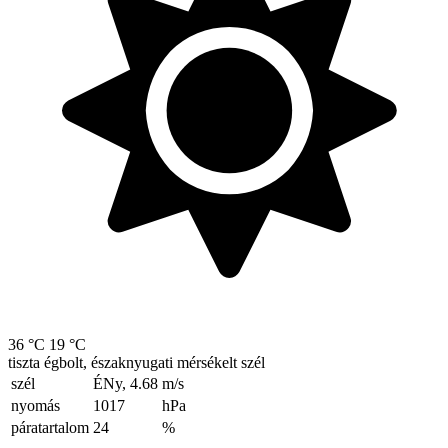
36 °C
19 °C
tiszta égbolt, északnyugati mérsékelt szél
szél
ÉNy, 4.68
m/s
nyomás
1017
hPa
páratartalom
24
%