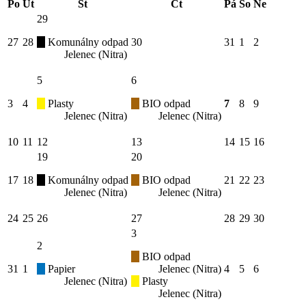
Po
Út
St
Čt
Pá
So
Ne
29
27
28
Komunálny odpad
30
31
1
2
Jelenec (Nitra)
5
6
3
4
Plasty
BIO odpad
7
8
9
Jelenec (Nitra)
Jelenec (Nitra)
10
11
12
13
14
15
16
19
20
17
18
Komunálny odpad
BIO odpad
21
22
23
Jelenec (Nitra)
Jelenec (Nitra)
24
25
26
27
28
29
30
3
2
BIO odpad
31
1
Papier
Jelenec (Nitra)
4
5
6
Jelenec (Nitra)
Plasty
Jelenec (Nitra)