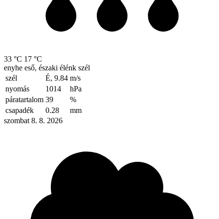
33 °C
17 °C
enyhe eső, északi élénk szél
szél
É, 9.84
m/s
nyomás
1014
hPa
páratartalom
39
%
csapadék
0.28
mm
szombat 8. 8. 2026