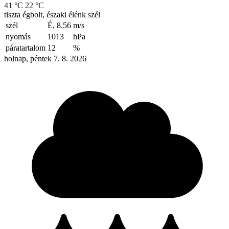
41 °C
22 °C
tiszta égbolt, északi élénk szél
szél
É, 8.56
m/s
nyomás
1013
hPa
páratartalom
12
%
holnap, péntek 7. 8. 2026