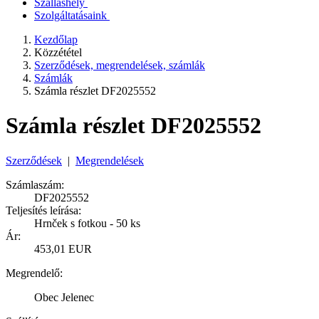
Szálláshely
Szolgáltatásaink
Kezdőlap
Közzététel
Szerződések, megrendelések, számlák
Számlák
Számla részlet DF2025552
Számla részlet DF2025552
Szerződések
|
Megrendelések
Számlaszám:
DF2025552
Teljesítés leírása:
Hrnček s fotkou - 50 ks
Ár:
453,01 EUR
Megrendelő:
Obec Jelenec