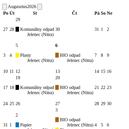
Augusztus
2026
Po
Út
St
Čt
Pá
So
Ne
29
27
28
Komunálny odpad
30
31
1
2
Jelenec (Nitra)
5
6
3
4
Plasty
BIO odpad
7
8
9
Jelenec (Nitra)
Jelenec (Nitra)
10
11
12
13
14
15
16
19
20
17
18
Komunálny odpad
BIO odpad
21
22
23
Jelenec (Nitra)
Jelenec (Nitra)
24
25
26
27
28
29
30
3
2
BIO odpad
31
1
Papier
Jelenec (Nitra)
4
5
6