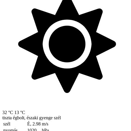
32 °C
13 °C
tiszta égbolt, északi gyenge szél
szél
É, 2.98
m/s
nyomás
1020
hPa