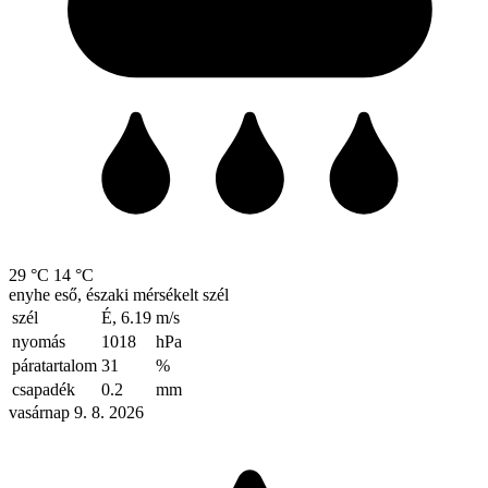
29 °C
14 °C
enyhe eső, északi mérsékelt szél
szél
É, 6.19
m/s
nyomás
1018
hPa
páratartalom
31
%
csapadék
0.2
mm
vasárnap 9. 8. 2026