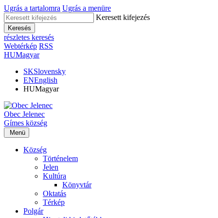
Ugrás a tartalomra
Ugrás a menüre
Keresett kifejezés
Keresés
részletes keresés
Webtérkép
RSS
HU
Magyar
SK
Slovensky
EN
English
HU
Magyar
Obec
Jelenec
Gímes
község
Menü
Község
Történelem
Jelen
Kultúra
Könyvtár
Oktatás
Térkép
Polgár