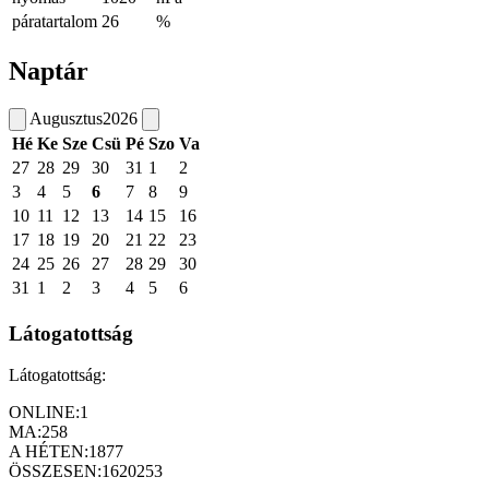
páratartalom
26
%
Naptár
Augusztus
2026
Hé
Ke
Sze
Csü
Pé
Szo
Va
27
28
29
30
31
1
2
3
4
5
6
7
8
9
10
11
12
13
14
15
16
17
18
19
20
21
22
23
24
25
26
27
28
29
30
31
1
2
3
4
5
6
Látogatottság
Látogatottság:
ONLINE:
1
MA:
258
A HÉTEN:
1877
ÖSSZESEN:
1620253