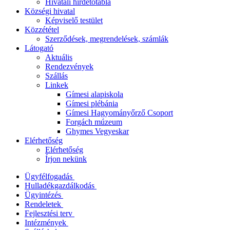
Hivatali hirdetőtábla
Községi hivatal
Képviselő testület
Közzététel
Szerződések, megrendelések, számlák
Látogató
Aktuális
Rendezvények
Szállás
Linkek
Gímesi alapiskola
Gímesi plébánia
Gímesi Hagyományőrző Csoport
Forgách múzeum
Ghymes Vegyeskar
Elérhetőség
Elérhetőség
Írjon nekünk
Ügyfélfogadás
Hulladékgazdálkodás
Ügyintézés
Rendeletek
Fejlesztési terv
Intézmények