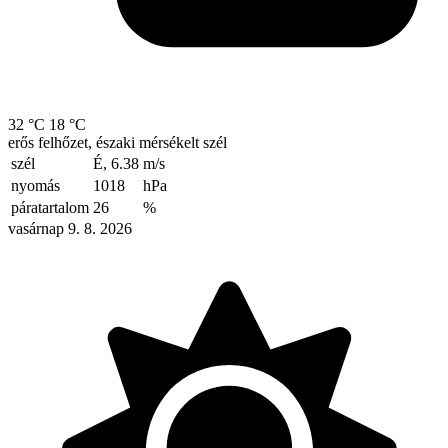
32 °C
18 °C
erős felhőzet, északi mérsékelt szél
szél
É, 6.38
m/s
nyomás
1018
hPa
páratartalom
26
%
vasárnap 9. 8. 2026