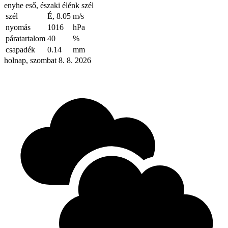
enyhe eső, északi élénk szél
szél
É, 8.05
m/s
nyomás
1016
hPa
páratartalom
40
%
csapadék
0.14
mm
holnap, szombat 8. 8. 2026