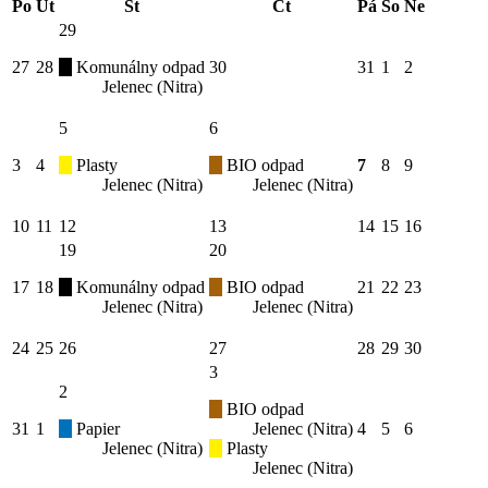
Po
Út
St
Čt
Pá
So
Ne
29
27
28
Komunálny odpad
30
31
1
2
Jelenec (Nitra)
5
6
3
4
Plasty
BIO odpad
7
8
9
Jelenec (Nitra)
Jelenec (Nitra)
10
11
12
13
14
15
16
19
20
17
18
Komunálny odpad
BIO odpad
21
22
23
Jelenec (Nitra)
Jelenec (Nitra)
24
25
26
27
28
29
30
3
2
BIO odpad
31
1
Papier
Jelenec (Nitra)
4
5
6
Jelenec (Nitra)
Plasty
Jelenec (Nitra)