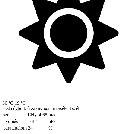
36 °C
19 °C
tiszta égbolt, északnyugati mérsékelt szél
szél
ÉNy, 4.68
m/s
nyomás
1017
hPa
páratartalom
24
%