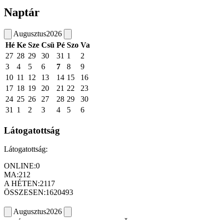
Naptár
Augusztus
2026
Hé
Ke
Sze
Csü
Pé
Szo
Va
27
28
29
30
31
1
2
3
4
5
6
7
8
9
10
11
12
13
14
15
16
17
18
19
20
21
22
23
24
25
26
27
28
29
30
31
1
2
3
4
5
6
Látogatottság
Látogatottság:
ONLINE:
0
MA:
212
A HÉTEN:
2117
ÖSSZESEN:
1620493
Augusztus
2026