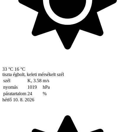
33 °C
16 °C
tiszta égbolt, keleti mérsékelt szél
szél
K, 3.58
m/s
nyomás
1019
hPa
páratartalom
24
%
hétfő 10. 8. 2026