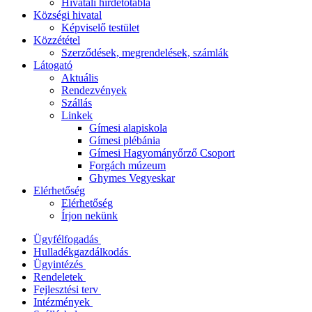
Hivatali hirdetőtábla
Községi hivatal
Képviselő testület
Közzététel
Szerződések, megrendelések, számlák
Látogató
Aktuális
Rendezvények
Szállás
Linkek
Gímesi alapiskola
Gímesi plébánia
Gímesi Hagyományőrző Csoport
Forgách múzeum
Ghymes Vegyeskar
Elérhetőség
Elérhetőség
Írjon nekünk
Ügyfélfogadás
Hulladékgazdálkodás
Ügyintézés
Rendeletek
Fejlesztési terv
Intézmények