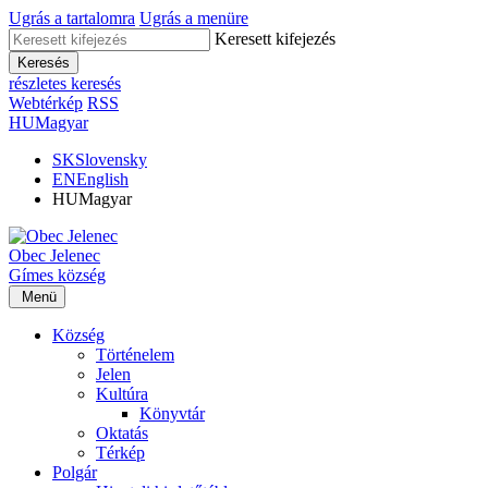
Ugrás a tartalomra
Ugrás a menüre
Keresett kifejezés
Keresés
részletes keresés
Webtérkép
RSS
HU
Magyar
SK
Slovensky
EN
English
HU
Magyar
Obec
Jelenec
Gímes
község
Menü
Község
Történelem
Jelen
Kultúra
Könyvtár
Oktatás
Térkép
Polgár