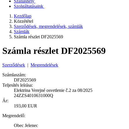
Szálláshely
Szolgáltatásaink
Kezdőlap
Közzététel
Szerződések, megrendelések, számlák
Számlák
Számla részlet DF2025569
Számla részlet DF2025569
Szerződések
|
Megrendelések
Számlaszám:
DF2025569
Teljesítés leírása:
Elektrina Verejné osvetlenie č.2 za 08/2025
24ZZS4010631000Q
Ár:
193,00 EUR
Megrendelő:
Obec Jelenec