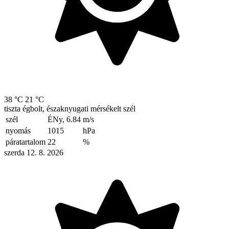
38 °C
21 °C
tiszta égbolt, északnyugati mérsékelt szél
szél
ÉNy, 6.84
m/s
nyomás
1015
hPa
páratartalom
22
%
szerda 12. 8. 2026