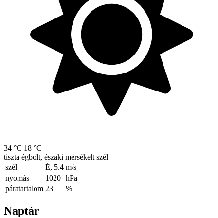
34 °C
18 °C
tiszta égbolt, északi mérsékelt szél
szél
É, 5.4
m/s
nyomás
1020
hPa
páratartalom
23
%
Naptár