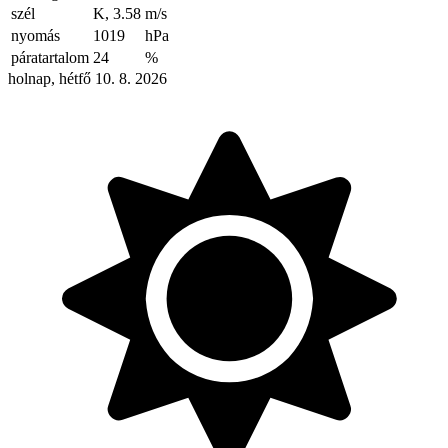
szél
K, 3.58
m/s
nyomás
1019
hPa
páratartalom
24
%
holnap, hétfő 10. 8. 2026