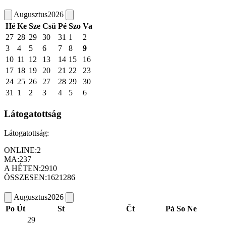
Augusztus
2026
Hé
Ke
Sze
Csü
Pé
Szo
Va
27
28
29
30
31
1
2
3
4
5
6
7
8
9
10
11
12
13
14
15
16
17
18
19
20
21
22
23
24
25
26
27
28
29
30
31
1
2
3
4
5
6
Látogatottság
Látogatottság:
ONLINE:
2
MA:
237
A HÉTEN:
2910
ÖSSZESEN:
1621286
Augusztus
2026
Po
Út
St
Čt
Pá
So
Ne
29