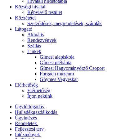
Hivatali hirdetőtábla
Községi hivatal
Képviselő testület
Közzététel
Szerződések, megrendelések, számlák
Látogató
Aktuális
Rendezvények
Szállás
Linkek
Gímesi alapiskola
Gímesi plébánia
Gímesi Hagyományőrző Csoport
Forgách múzeum
Ghymes Vegyeskar
Elérhetőség
Elérhetőség
Írjon nekünk
Ügyfélfogadás
Hulladékgazdálkodás
Ügyintézés
Rendeletek
Fejlesztési terv
Intézmények