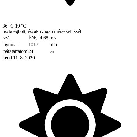
36 °C
19 °C
tiszta égbolt, északnyugati mérsékelt szél
szél
ÉNy, 4.68
m/s
nyomás
1017
hPa
páratartalom
24
%
kedd 11. 8. 2026