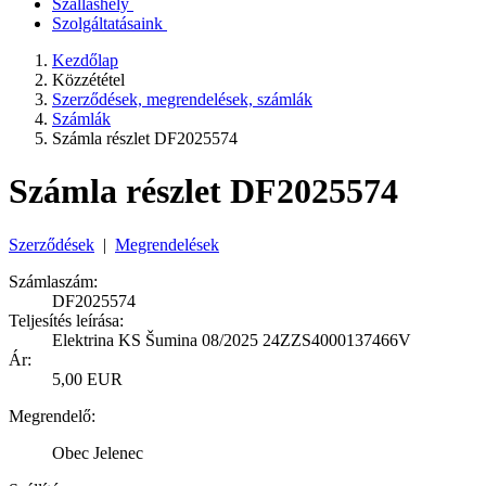
Szálláshely
Szolgáltatásaink
Kezdőlap
Közzététel
Szerződések, megrendelések, számlák
Számlák
Számla részlet DF2025574
Számla részlet DF2025574
Szerződések
|
Megrendelések
Számlaszám:
DF2025574
Teljesítés leírása:
Elektrina KS Šumina 08/2025 24ZZS4000137466V
Ár:
5,00 EUR
Megrendelő:
Obec Jelenec