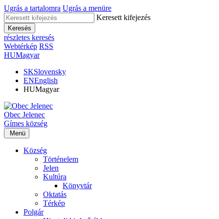
Ugrás a tartalomra
Ugrás a menüre
Keresett kifejezés
Keresés
részletes keresés
Webtérkép
RSS
HU
Magyar
SK
Slovensky
EN
English
HU
Magyar
Obec
Jelenec
Gímes
község
Menü
Község
Történelem
Jelen
Kultúra
Könyvtár
Oktatás
Térkép
Polgár