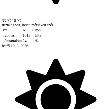
33 °C
16 °C
tiszta égbolt, keleti mérsékelt szél
szél
K, 3.58
m/s
nyomás
1019
hPa
páratartalom
24
%
hétfő 10. 8. 2026