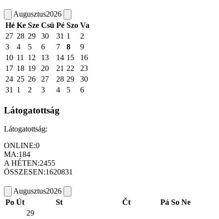
Augusztus
2026
Hé
Ke
Sze
Csü
Pé
Szo
Va
27
28
29
30
31
1
2
3
4
5
6
7
8
9
10
11
12
13
14
15
16
17
18
19
20
21
22
23
24
25
26
27
28
29
30
31
1
2
3
4
5
6
Látogatottság
Látogatottság:
ONLINE:
0
MA:
184
A HÉTEN:
2455
ÖSSZESEN:
1620831
Augusztus
2026
Po
Út
St
Čt
Pá
So
Ne
29