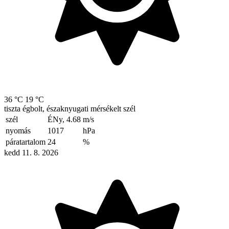
36 °C
19 °C
tiszta égbolt, északnyugati mérsékelt szél
szél
ÉNy, 4.68
m/s
nyomás
1017
hPa
páratartalom
24
%
kedd 11. 8. 2026