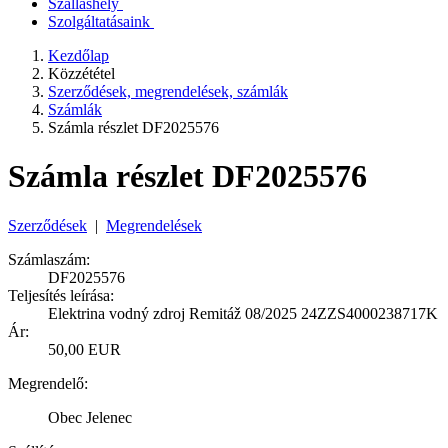
Szálláshely
Szolgáltatásaink
Kezdőlap
Közzététel
Szerződések, megrendelések, számlák
Számlák
Számla részlet DF2025576
Számla részlet DF2025576
Szerződések
|
Megrendelések
Számlaszám:
DF2025576
Teljesítés leírása:
Elektrina vodný zdroj Remitáž 08/2025 24ZZS4000238717K
Ár:
50,00 EUR
Megrendelő:
Obec Jelenec