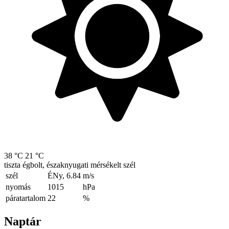
38 °C
21 °C
tiszta égbolt, északnyugati mérsékelt szél
szél
ÉNy, 6.84
m/s
nyomás
1015
hPa
páratartalom
22
%
Naptár