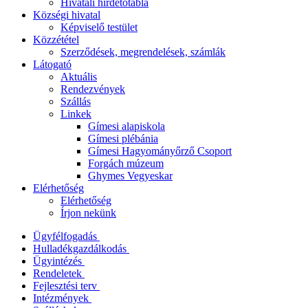
Hivatali hirdetőtábla
Községi hivatal
Képviselő testület
Közzététel
Szerződések, megrendelések, számlák
Látogató
Aktuális
Rendezvények
Szállás
Linkek
Gímesi alapiskola
Gímesi plébánia
Gímesi Hagyományőrző Csoport
Forgách múzeum
Ghymes Vegyeskar
Elérhetőség
Elérhetőség
Írjon nekünk
Ügyfélfogadás
Hulladékgazdálkodás
Ügyintézés
Rendeletek
Fejlesztési terv
Intézmények