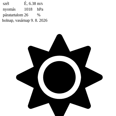
szél
É, 6.38
m/s
nyomás
1018
hPa
páratartalom
26
%
holnap, vasárnap 9. 8. 2026