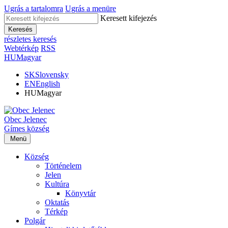
Ugrás a tartalomra
Ugrás a menüre
Keresett kifejezés
Keresés
részletes keresés
Webtérkép
RSS
HU
Magyar
SK
Slovensky
EN
English
HU
Magyar
Obec
Jelenec
Gímes
község
Menü
Község
Történelem
Jelen
Kultúra
Könyvtár
Oktatás
Térkép
Polgár