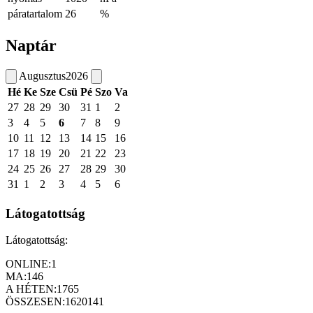
páratartalom
26
%
Naptár
Augusztus
2026
Hé
Ke
Sze
Csü
Pé
Szo
Va
27
28
29
30
31
1
2
3
4
5
6
7
8
9
10
11
12
13
14
15
16
17
18
19
20
21
22
23
24
25
26
27
28
29
30
31
1
2
3
4
5
6
Látogatottság
Látogatottság:
ONLINE:
1
MA:
146
A HÉTEN:
1765
ÖSSZESEN:
1620141