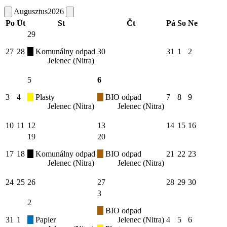
Augusztus
2026
Po
Út
St
Čt
Pá
So
Ne
29
27
28
Komunálny odpad
30
31
1
2
Jelenec (Nitra)
5
6
3
4
Plasty
BIO odpad
7
8
9
Jelenec (Nitra)
Jelenec (Nitra)
10
11
12
13
14
15
16
19
20
17
18
Komunálny odpad
BIO odpad
21
22
23
Jelenec (Nitra)
Jelenec (Nitra)
24
25
26
27
28
29
30
3
2
BIO odpad
31
1
Papier
Jelenec (Nitra)
4
5
6