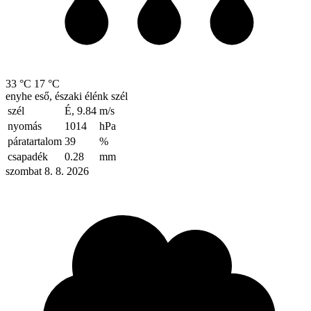
33 °C
17 °C
enyhe eső, északi élénk szél
szél
É, 9.84
m/s
nyomás
1014
hPa
páratartalom
39
%
csapadék
0.28
mm
szombat 8. 8. 2026