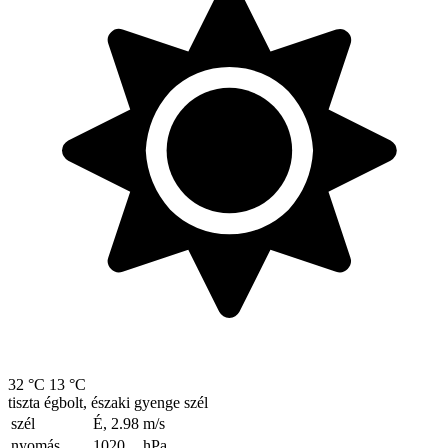
32 °C
13 °C
tiszta égbolt, északi gyenge szél
szél
É, 2.98
m/s
nyomás
1020
hPa