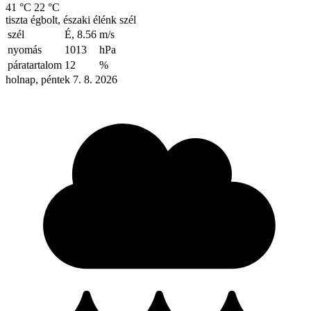
41 °C
22 °C
tiszta égbolt, északi élénk szél
szél
É, 8.56
m/s
nyomás
1013
hPa
páratartalom
12
%
holnap, péntek 7. 8. 2026