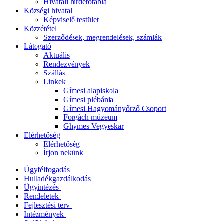
Hivatali hirdetőtábla
Községi hivatal
Képviselő testület
Közzététel
Szerződések, megrendelések, számlák
Látogató
Aktuális
Rendezvények
Szállás
Linkek
Gímesi alapiskola
Gímesi plébánia
Gímesi Hagyományőrző Csoport
Forgách múzeum
Ghymes Vegyeskar
Elérhetőség
Elérhetőség
Írjon nekünk
Ügyfélfogadás
Hulladékgazdálkodás
Ügyintézés
Rendeletek
Fejlesztési terv
Intézmények