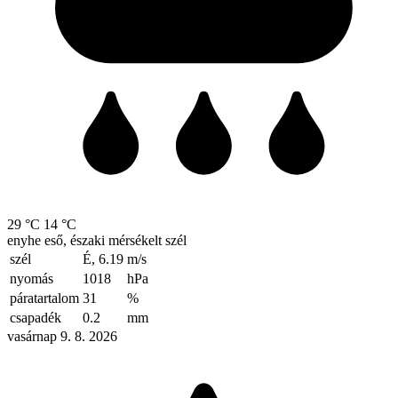
29 °C
14 °C
enyhe eső, északi mérsékelt szél
szél
É, 6.19
m/s
nyomás
1018
hPa
páratartalom
31
%
csapadék
0.2
mm
vasárnap 9. 8. 2026