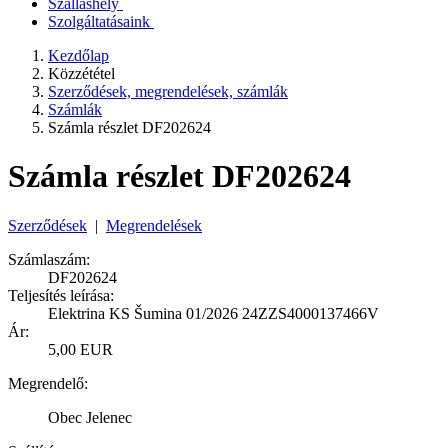
Szálláshely
Szolgáltatásaink
Kezdőlap
Közzététel
Szerződések, megrendelések, számlák
Számlák
Számla részlet DF202624
Számla részlet DF202624
Szerződések
|
Megrendelések
Számlaszám:
DF202624
Teljesítés leírása:
Elektrina KS Šumina 01/2026 24ZZS4000137466V
Ár:
5,00 EUR
Megrendelő:
Obec Jelenec