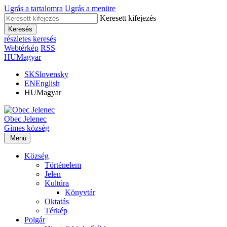
Ugrás a tartalomra
Ugrás a menüre
Keresett kifejezés
Keresés
részletes keresés
Webtérkép
RSS
HU
Magyar
SK
Slovensky
EN
English
HU
Magyar
Obec
Jelenec
Gímes
község
Menü
Község
Történelem
Jelen
Kultúra
Könyvtár
Oktatás
Térkép
Polgár