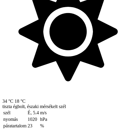
34 °C
18 °C
tiszta égbolt, északi mérsékelt szél
szél
É, 5.4
m/s
nyomás
1020
hPa
páratartalom
23
%