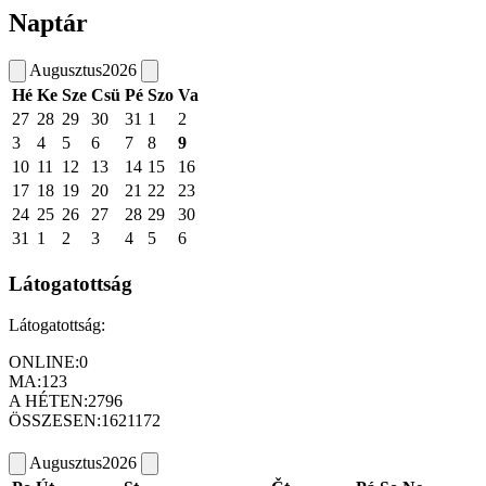
Naptár
Augusztus
2026
Hé
Ke
Sze
Csü
Pé
Szo
Va
27
28
29
30
31
1
2
3
4
5
6
7
8
9
10
11
12
13
14
15
16
17
18
19
20
21
22
23
24
25
26
27
28
29
30
31
1
2
3
4
5
6
Látogatottság
Látogatottság:
ONLINE:
0
MA:
123
A HÉTEN:
2796
ÖSSZESEN:
1621172
Augusztus
2026