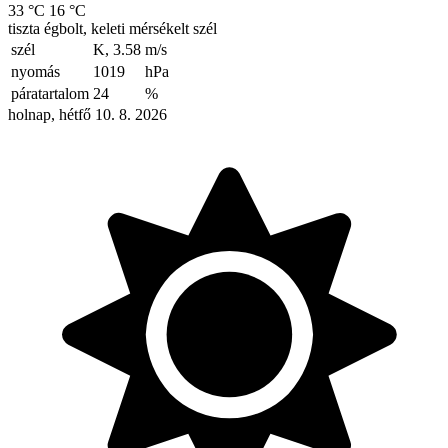
33 °C
16 °C
tiszta égbolt, keleti mérsékelt szél
szél
K, 3.58
m/s
nyomás
1019
hPa
páratartalom
24
%
holnap, hétfő 10. 8. 2026