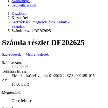
Szálláshely
Szolgáltatásaink
Kezdőlap
Közzététel
Szerződések, megrendelések, számlák
Számlák
Számla részlet DF202625
Számla részlet DF202625
Szerződések
|
Megrendelések
Számlaszám:
DF202625
Teljesítés leírása:
Elektrina kaštieľ vpredu 01/2026 24ZZS4000189101V
Ár:
16,00 EUR
Megrendelő:
Obec Jelenec