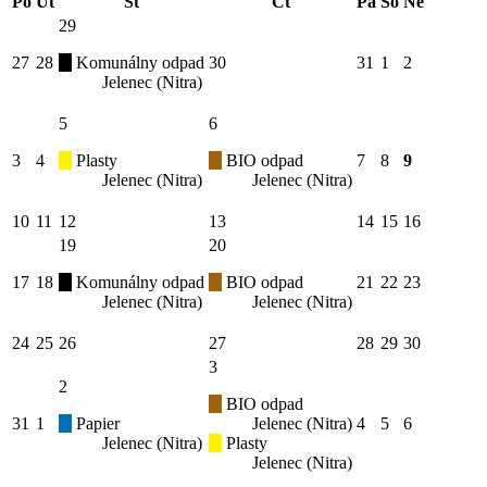
Po
Út
St
Čt
Pá
So
Ne
29
27
28
Komunálny odpad
30
31
1
2
Jelenec (Nitra)
5
6
3
4
Plasty
BIO odpad
7
8
9
Jelenec (Nitra)
Jelenec (Nitra)
10
11
12
13
14
15
16
19
20
17
18
Komunálny odpad
BIO odpad
21
22
23
Jelenec (Nitra)
Jelenec (Nitra)
24
25
26
27
28
29
30
3
2
BIO odpad
31
1
Papier
Jelenec (Nitra)
4
5
6
Jelenec (Nitra)
Plasty
Jelenec (Nitra)