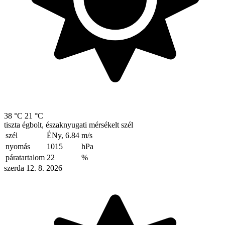
38 °C
21 °C
tiszta égbolt, északnyugati mérsékelt szél
szél
ÉNy, 6.84
m/s
nyomás
1015
hPa
páratartalom
22
%
szerda 12. 8. 2026