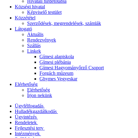
Hivatali hirdetőtábla
Községi hivatal
Képviselő testület
Közzététel
Szerződések, megrendelések, számlák
Látogató
Aktuális
Rendezvények
Szállás
Linkek
Gímesi alapiskola
Gímesi plébánia
Gímesi Hagyományőrző Csoport
Forgách múzeum
Ghymes Vegyeskar
Elérhetőség
Elérhetőség
Írjon nekünk
Ügyfélfogadás
Hulladékgazdálkodás
Ügyintézés
Rendeletek
Fejlesztési terv
Intézmények