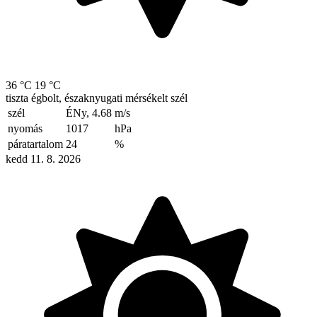
36 °C
19 °C
tiszta égbolt, északnyugati mérsékelt szél
szél
ÉNy, 4.68
m/s
nyomás
1017
hPa
páratartalom
24
%
kedd 11. 8. 2026