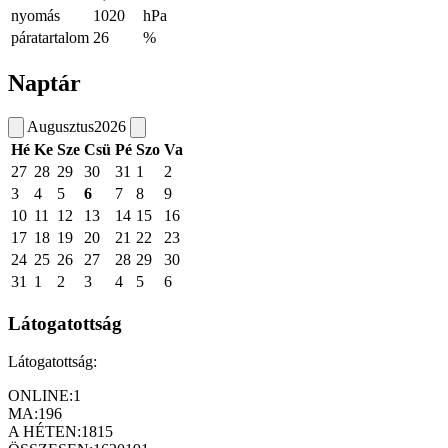
nyomás
1020
hPa
páratartalom
26
%
Naptár
Augusztus
2026
Hé
Ke
Sze
Csü
Pé
Szo
Va
27
28
29
30
31
1
2
3
4
5
6
7
8
9
10
11
12
13
14
15
16
17
18
19
20
21
22
23
24
25
26
27
28
29
30
31
1
2
3
4
5
6
Látogatottság
Látogatottság:
ONLINE:
1
MA:
196
A HÉTEN:
1815