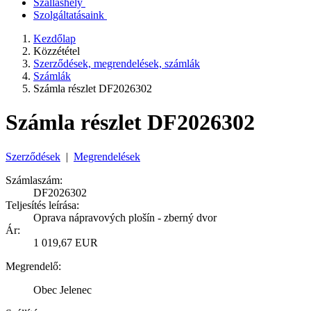
Szálláshely
Szolgáltatásaink
Kezdőlap
Közzététel
Szerződések, megrendelések, számlák
Számlák
Számla részlet DF2026302
Számla részlet DF2026302
Szerződések
|
Megrendelések
Számlaszám:
DF2026302
Teljesítés leírása:
Oprava nápravových plošín - zberný dvor
Ár:
1 019,67 EUR
Megrendelő:
Obec Jelenec