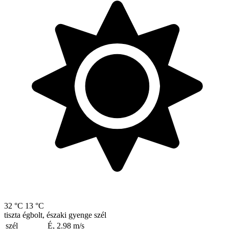
32 °C
13 °C
tiszta égbolt, északi gyenge szél
szél
É, 2.98
m/s