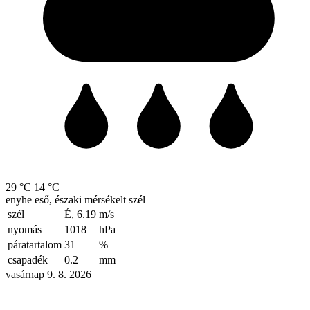
29 °C
14 °C
enyhe eső, északi mérsékelt szél
szél
É, 6.19
m/s
nyomás
1018
hPa
páratartalom
31
%
csapadék
0.2
mm
vasárnap 9. 8. 2026