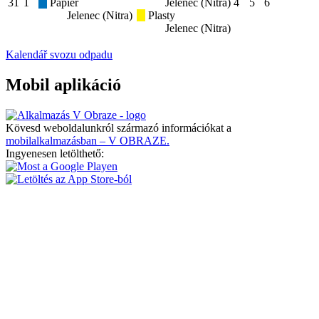
31
1
Papier
Jelenec (Nitra)
4
5
6
Jelenec (Nitra)
Plasty
Jelenec (Nitra)
Kalendář svozu odpadu
Mobil aplikáció
Kövesd weboldalunkról származó információkat a
mobilalkalmazásban – V OBRAZE.
Ingyenesen letölthető: