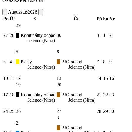
ÖSSZESEN:
1620191
Augusztus
2026
Po
Út
St
Čt
Pá
So
Ne
29
27
28
Komunálny odpad
30
31
1
2
Jelenec (Nitra)
5
6
3
4
Plasty
BIO odpad
7
8
9
Jelenec (Nitra)
Jelenec (Nitra)
10
11
12
13
14
15
16
19
20
17
18
Komunálny odpad
BIO odpad
21
22
23
Jelenec (Nitra)
Jelenec (Nitra)
24
25
26
27
28
29
30
3
2
BIO odpad