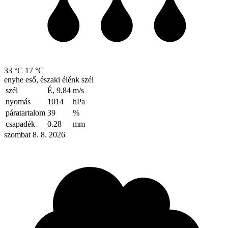
33 °C
17 °C
enyhe eső, északi élénk szél
szél
É, 9.84
m/s
nyomás
1014
hPa
páratartalom
39
%
csapadék
0.28
mm
szombat 8. 8. 2026