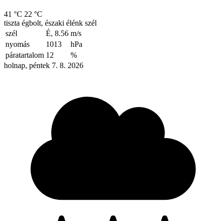
41 °C
22 °C
tiszta égbolt, északi élénk szél
szél
É, 8.56
m/s
nyomás
1013
hPa
páratartalom
12
%
holnap, péntek 7. 8. 2026