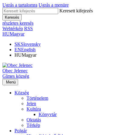
Ugrás a tartalomra
Ugrás a menüre
Keresett kifejezés
Keresés
részletes keresés
Webtérkép
RSS
HU
Magyar
SK
Slovensky
EN
English
HU
Magyar
Obec
Jelenec
Gímes
község
Menü
Község
Történelem
Jelen
Kultúra
Könyvtár
Oktatás
Térkép
Polgár