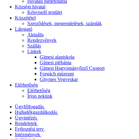
Hivatali hirdetőtábla
Községi hivatal
Képviselő testület
Közzététel
Szerződések, megrendelések, számlák
Látogató
Aktuális
Rendezvények
Szállás
Linkek
Gímesi alapiskola
Gímesi plébánia
Gímesi Hagyományőrző Csoport
Forgách múzeum
Ghymes Vegyeskar
Elérhetőség
Elérhetőség
Írjon nekünk
Ügyfélfogadás
Hulladékgazdálkodás
Ügyintézés
Rendeletek
Fejlesztési terv
Intézmények