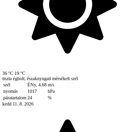
36 °C
19 °C
tiszta égbolt, északnyugati mérsékelt szél
szél
ÉNy, 4.68
m/s
nyomás
1017
hPa
páratartalom
24
%
kedd 11. 8. 2026