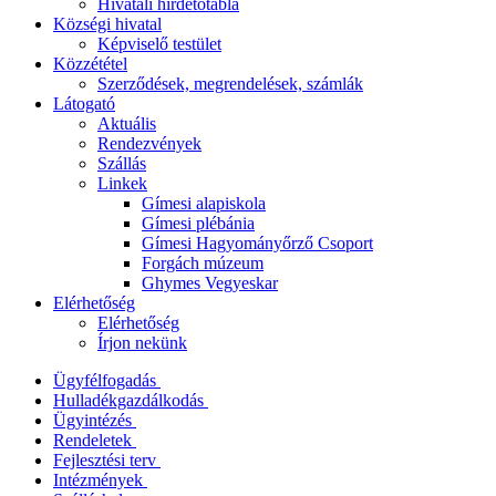
Hivatali hirdetőtábla
Községi hivatal
Képviselő testület
Közzététel
Szerződések, megrendelések, számlák
Látogató
Aktuális
Rendezvények
Szállás
Linkek
Gímesi alapiskola
Gímesi plébánia
Gímesi Hagyományőrző Csoport
Forgách múzeum
Ghymes Vegyeskar
Elérhetőség
Elérhetőség
Írjon nekünk
Ügyfélfogadás
Hulladékgazdálkodás
Ügyintézés
Rendeletek
Fejlesztési terv
Intézmények