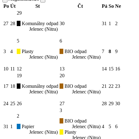
Po
Út
St
Čt
Pá
So
Ne
29
27
28
Komunálny odpad
30
31
1
2
Jelenec (Nitra)
5
6
3
4
Plasty
BIO odpad
7
8
9
Jelenec (Nitra)
Jelenec (Nitra)
10
11
12
13
14
15
16
19
20
17
18
Komunálny odpad
BIO odpad
21
22
23
Jelenec (Nitra)
Jelenec (Nitra)
24
25
26
27
28
29
30
3
2
BIO odpad
31
1
Papier
Jelenec (Nitra)
4
5
6
Jelenec (Nitra)
Plasty
Jelenec (Nitra)