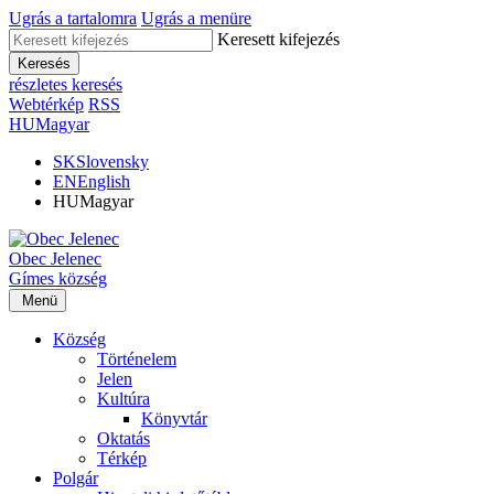
Ugrás a tartalomra
Ugrás a menüre
Keresett kifejezés
Keresés
részletes keresés
Webtérkép
RSS
HU
Magyar
SK
Slovensky
EN
English
HU
Magyar
Obec
Jelenec
Gímes
község
Menü
Község
Történelem
Jelen
Kultúra
Könyvtár
Oktatás
Térkép
Polgár