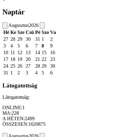
Naptár
Augusztus
2026
Hé
Ke
Sze
Csü
Pé
Szo
Va
27
28
29
30
31
1
2
3
4
5
6
7
8
9
10
11
12
13
14
15
16
17
18
19
20
21
22
23
24
25
26
27
28
29
30
31
1
2
3
4
5
6
Látogatottság
Látogatottság:
ONLINE:
1
MA:
228
A HÉTEN:
2499
ÖSSZESEN:
1620875
Augusztus
2026