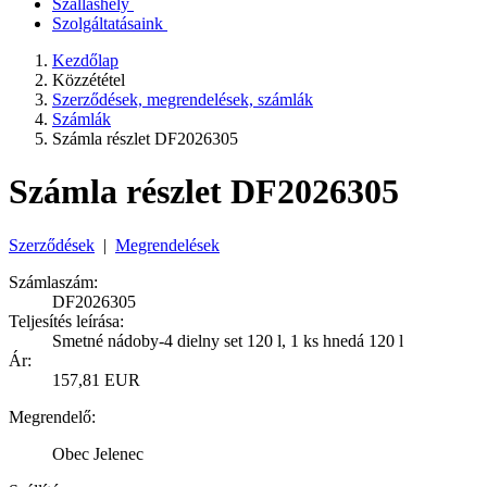
Szálláshely
Szolgáltatásaink
Kezdőlap
Közzététel
Szerződések, megrendelések, számlák
Számlák
Számla részlet DF2026305
Számla részlet DF2026305
Szerződések
|
Megrendelések
Számlaszám:
DF2026305
Teljesítés leírása:
Smetné nádoby-4 dielny set 120 l, 1 ks hnedá 120 l
Ár:
157,81 EUR
Megrendelő:
Obec Jelenec