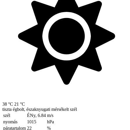
38 °C
21 °C
tiszta égbolt, északnyugati mérsékelt szél
szél
ÉNy, 6.84
m/s
nyomás
1015
hPa
páratartalom
22
%