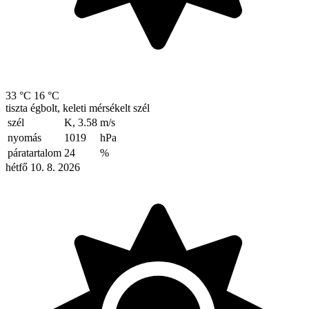
33 °C
16 °C
tiszta égbolt, keleti mérsékelt szél
szél
K, 3.58
m/s
nyomás
1019
hPa
páratartalom
24
%
hétfő 10. 8. 2026