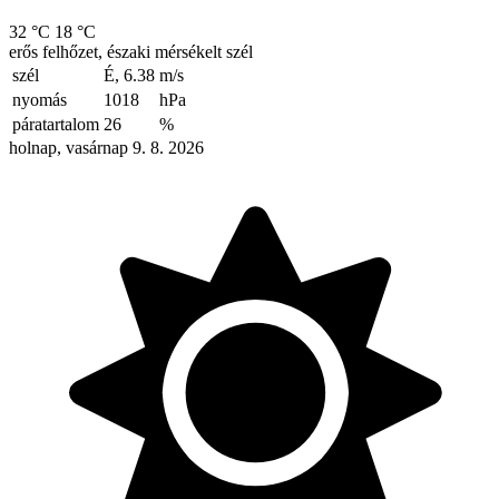
32 °C
18 °C
erős felhőzet, északi mérsékelt szél
szél
É, 6.38
m/s
nyomás
1018
hPa
páratartalom
26
%
holnap, vasárnap 9. 8. 2026