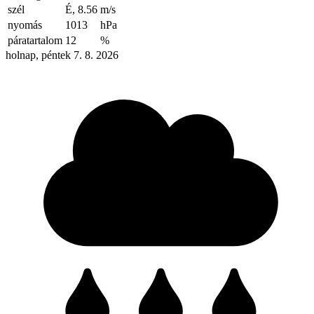
szél
É, 8.56
m/s
nyomás
1013
hPa
páratartalom
12
%
holnap, péntek 7. 8. 2026