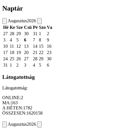
Naptár
Augusztus
2026
Hé
Ke
Sze
Csü
Pé
Szo
Va
27
28
29
30
31
1
2
3
4
5
6
7
8
9
10
11
12
13
14
15
16
17
18
19
20
21
22
23
24
25
26
27
28
29
30
31
1
2
3
4
5
6
Látogatottság
Látogatottság:
ONLINE:
2
MA:
163
A HÉTEN:
1782
ÖSSZESEN:
1620158
Augusztus
2026