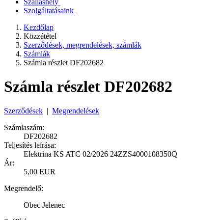
Szálláshely
Szolgáltatásaink
Kezdőlap
Közzététel
Szerződések, megrendelések, számlák
Számlák
Számla részlet DF202682
Számla részlet DF202682
Szerződések
|
Megrendelések
Számlaszám:
DF202682
Teljesítés leírása:
Elektrina KS ATC 02/2026 24ZZS4000108350Q
Ár:
5,00 EUR
Megrendelő:
Obec Jelenec