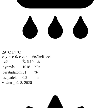
29 °C
14 °C
enyhe eső, északi mérsékelt szél
szél
É, 6.19
m/s
nyomás
1018
hPa
páratartalom
31
%
csapadék
0.2
mm
vasárnap 9. 8. 2026