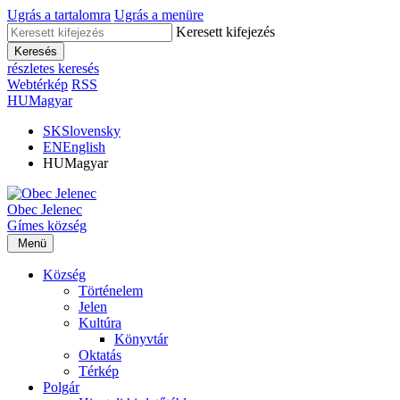
Ugrás a tartalomra
Ugrás a menüre
Keresett kifejezés
Keresés
részletes keresés
Webtérkép
RSS
HU
Magyar
SK
Slovensky
EN
English
HU
Magyar
Obec
Jelenec
Gímes
község
Menü
Község
Történelem
Jelen
Kultúra
Könyvtár
Oktatás
Térkép
Polgár