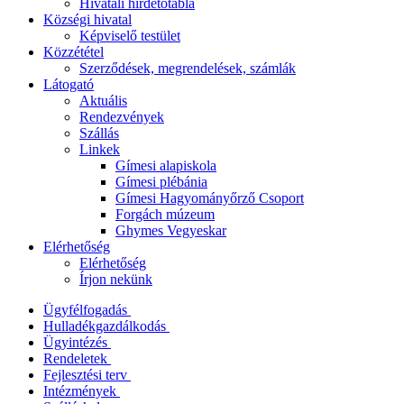
Hivatali hirdetőtábla
Községi hivatal
Képviselő testület
Közzététel
Szerződések, megrendelések, számlák
Látogató
Aktuális
Rendezvények
Szállás
Linkek
Gímesi alapiskola
Gímesi plébánia
Gímesi Hagyományőrző Csoport
Forgách múzeum
Ghymes Vegyeskar
Elérhetőség
Elérhetőség
Írjon nekünk
Ügyfélfogadás
Hulladékgazdálkodás
Ügyintézés
Rendeletek
Fejlesztési terv
Intézmények