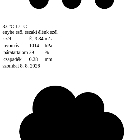
33 °C
17 °C
enyhe eső, északi élénk szél
szél
É, 9.84
m/s
nyomás
1014
hPa
páratartalom
39
%
csapadék
0.28
mm
szombat 8. 8. 2026