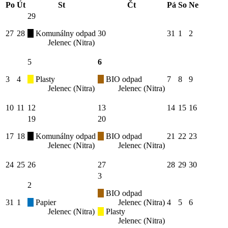
Po
Út
St
Čt
Pá
So
Ne
29
27
28
Komunálny odpad
30
31
1
2
Jelenec (Nitra)
5
6
3
4
Plasty
BIO odpad
7
8
9
Jelenec (Nitra)
Jelenec (Nitra)
10
11
12
13
14
15
16
19
20
17
18
Komunálny odpad
BIO odpad
21
22
23
Jelenec (Nitra)
Jelenec (Nitra)
24
25
26
27
28
29
30
3
2
BIO odpad
31
1
Papier
Jelenec (Nitra)
4
5
6
Jelenec (Nitra)
Plasty
Jelenec (Nitra)