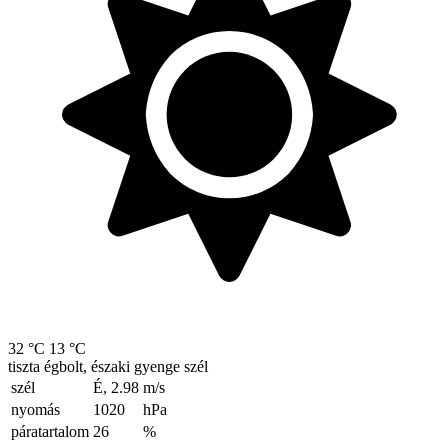
32 °C
13 °C
tiszta égbolt, északi gyenge szél
szél
É, 2.98
m/s
nyomás
1020
hPa
páratartalom
26
%