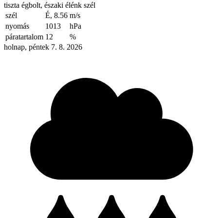
tiszta égbolt, északi élénk szél
szél
É, 8.56
m/s
nyomás
1013
hPa
páratartalom
12
%
holnap, péntek 7. 8. 2026