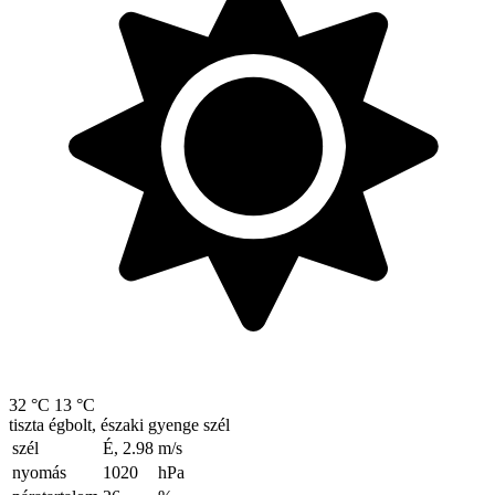
32 °C
13 °C
tiszta égbolt, északi gyenge szél
szél
É, 2.98
m/s
nyomás
1020
hPa