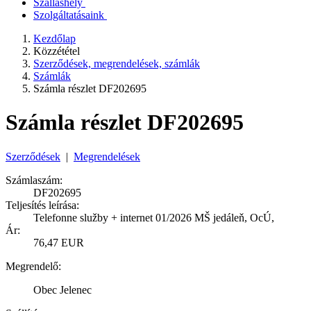
Szálláshely
Szolgáltatásaink
Kezdőlap
Közzététel
Szerződések, megrendelések, számlák
Számlák
Számla részlet DF202695
Számla részlet DF202695
Szerződések
|
Megrendelések
Számlaszám:
DF202695
Teljesítés leírása:
Telefonne služby + internet 01/2026 MŠ jedáleň, OcÚ,
Ár:
76,47 EUR
Megrendelő:
Obec Jelenec