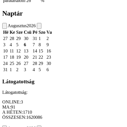
páratartalom
26
%
Naptár
Augusztus
2026
Hé
Ke
Sze
Csü
Pé
Szo
Va
27
28
29
30
31
1
2
3
4
5
6
7
8
9
10
11
12
13
14
15
16
17
18
19
20
21
22
23
24
25
26
27
28
29
30
31
1
2
3
4
5
6
Látogatottság
Látogatottság:
ONLINE:
3
MA:
91
A HÉTEN:
1710
ÖSSZESEN:
1620086