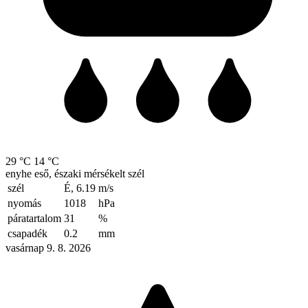
29 °C
14 °C
enyhe eső, északi mérsékelt szél
szél
É, 6.19
m/s
nyomás
1018
hPa
páratartalom
31
%
csapadék
0.2
mm
vasárnap 9. 8. 2026