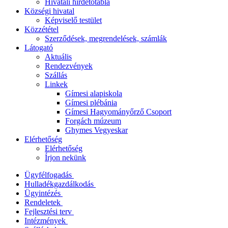
Hivatali hirdetőtábla
Községi hivatal
Képviselő testület
Közzététel
Szerződések, megrendelések, számlák
Látogató
Aktuális
Rendezvények
Szállás
Linkek
Gímesi alapiskola
Gímesi plébánia
Gímesi Hagyományőrző Csoport
Forgách múzeum
Ghymes Vegyeskar
Elérhetőség
Elérhetőség
Írjon nekünk
Ügyfélfogadás
Hulladékgazdálkodás
Ügyintézés
Rendeletek
Fejlesztési terv
Intézmények