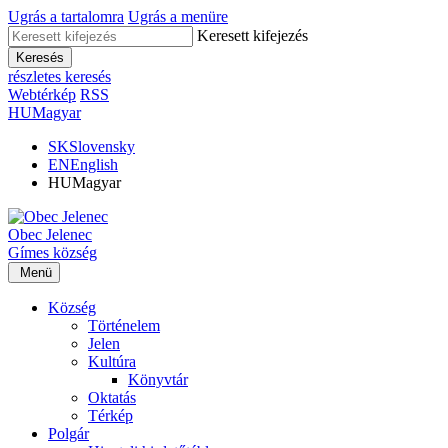
Ugrás a tartalomra
Ugrás a menüre
Keresett kifejezés
Keresés
részletes keresés
Webtérkép
RSS
HU
Magyar
SK
Slovensky
EN
English
HU
Magyar
Obec
Jelenec
Gímes
község
Menü
Község
Történelem
Jelen
Kultúra
Könyvtár
Oktatás
Térkép
Polgár