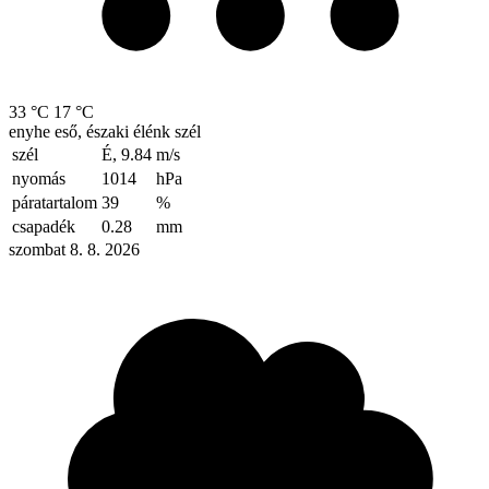
33 °C
17 °C
enyhe eső, északi élénk szél
szél
É, 9.84
m/s
nyomás
1014
hPa
páratartalom
39
%
csapadék
0.28
mm
szombat 8. 8. 2026