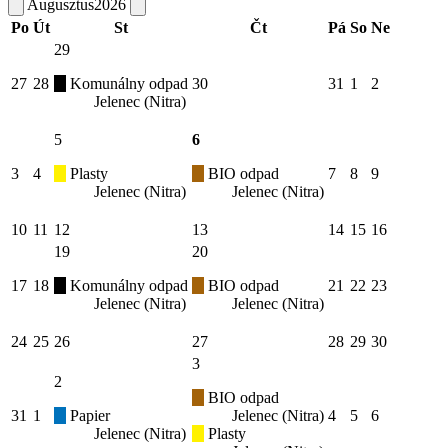
Augusztus
2026
Po
Út
St
Čt
Pá
So
Ne
29
27
28
Komunálny odpad
30
31
1
2
Jelenec (Nitra)
5
6
3
4
Plasty
BIO odpad
7
8
9
Jelenec (Nitra)
Jelenec (Nitra)
10
11
12
13
14
15
16
19
20
17
18
Komunálny odpad
BIO odpad
21
22
23
Jelenec (Nitra)
Jelenec (Nitra)
24
25
26
27
28
29
30
3
2
BIO odpad
31
1
Papier
Jelenec (Nitra)
4
5
6
Jelenec (Nitra)
Plasty