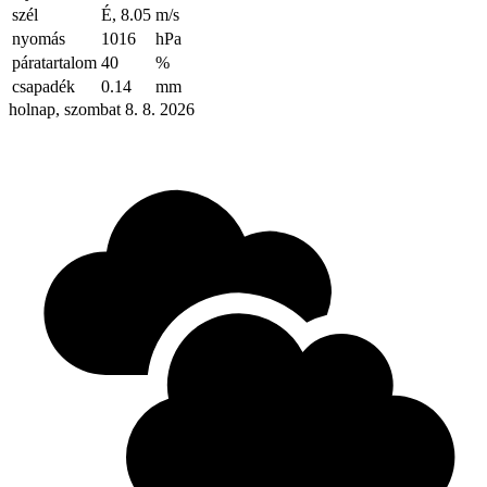
szél
É, 8.05
m/s
nyomás
1016
hPa
páratartalom
40
%
csapadék
0.14
mm
holnap, szombat 8. 8. 2026