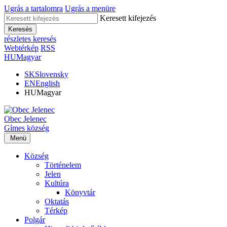
Ugrás a tartalomra
Ugrás a menüre
Keresett kifejezés
Keresés
részletes keresés
Webtérkép
RSS
HU
Magyar
SK
Slovensky
EN
English
HU
Magyar
Obec
Jelenec
Gímes
község
Menü
Község
Történelem
Jelen
Kultúra
Könyvtár
Oktatás
Térkép
Polgár