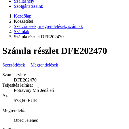
Szálláshely
Szolgáltatásaink
Kezdőlap
Közzététel
Szerződések, megrendelések, számlák
Számlák
Számla részlet DFE202470
Számla részlet DFE202470
Szerződések
|
Megrendelések
Számlaszám:
DFE202470
Teljesítés leírása:
Potraviny MŠ Jedáleň
Ár:
538,60 EUR
Megrendelő:
Obec Jelenec