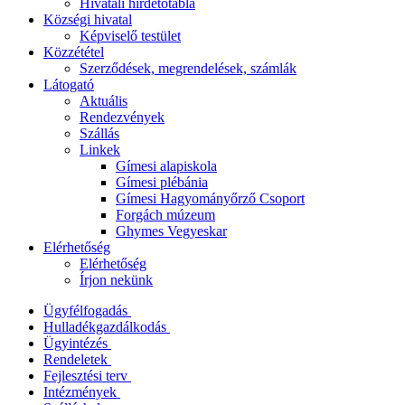
Hivatali hirdetőtábla
Községi hivatal
Képviselő testület
Közzététel
Szerződések, megrendelések, számlák
Látogató
Aktuális
Rendezvények
Szállás
Linkek
Gímesi alapiskola
Gímesi plébánia
Gímesi Hagyományőrző Csoport
Forgách múzeum
Ghymes Vegyeskar
Elérhetőség
Elérhetőség
Írjon nekünk
Ügyfélfogadás
Hulladékgazdálkodás
Ügyintézés
Rendeletek
Fejlesztési terv
Intézmények