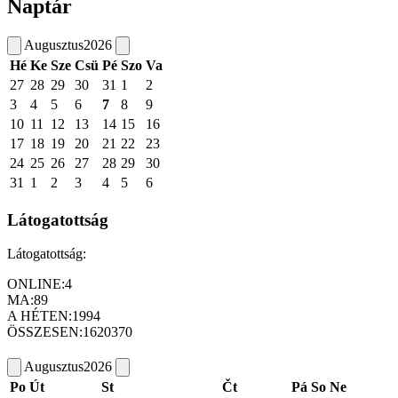
Naptár
Augusztus
2026
Hé
Ke
Sze
Csü
Pé
Szo
Va
27
28
29
30
31
1
2
3
4
5
6
7
8
9
10
11
12
13
14
15
16
17
18
19
20
21
22
23
24
25
26
27
28
29
30
31
1
2
3
4
5
6
Látogatottság
Látogatottság:
ONLINE:
4
MA:
89
A HÉTEN:
1994
ÖSSZESEN:
1620370
Augusztus
2026
Po
Út
St
Čt
Pá
So
Ne