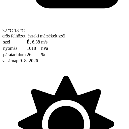
32 °C
18 °C
erős felhőzet, északi mérsékelt szél
szél
É, 6.38
m/s
nyomás
1018
hPa
páratartalom
26
%
vasárnap 9. 8. 2026