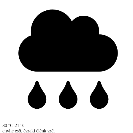
30 °C
21 °C
enyhe eső, északi élénk szél