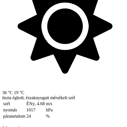
36 °C
19 °C
tiszta égbolt, északnyugati mérsékelt szél
szél
ÉNy, 4.68
m/s
nyomás
1017
hPa
páratartalom
24
%