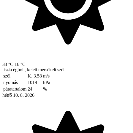
33 °C
16 °C
tiszta égbolt, keleti mérsékelt szél
szél
K, 3.58
m/s
nyomás
1019
hPa
páratartalom
24
%
hétfő 10. 8. 2026