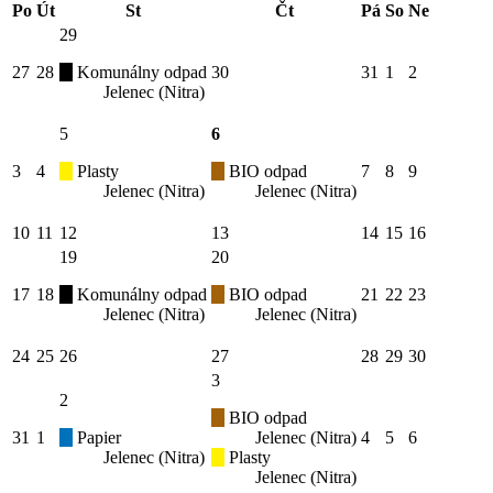
Po
Út
St
Čt
Pá
So
Ne
29
27
28
Komunálny odpad
30
31
1
2
Jelenec (Nitra)
5
6
3
4
Plasty
BIO odpad
7
8
9
Jelenec (Nitra)
Jelenec (Nitra)
10
11
12
13
14
15
16
19
20
17
18
Komunálny odpad
BIO odpad
21
22
23
Jelenec (Nitra)
Jelenec (Nitra)
24
25
26
27
28
29
30
3
2
BIO odpad
31
1
Papier
Jelenec (Nitra)
4
5
6
Jelenec (Nitra)
Plasty
Jelenec (Nitra)