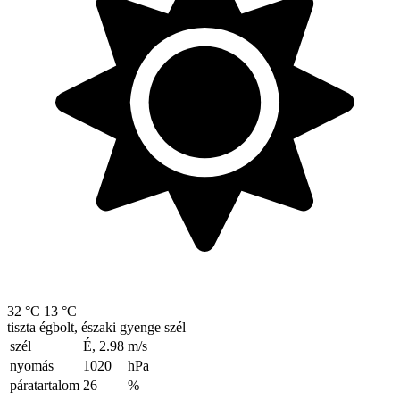
32 °C
13 °C
tiszta égbolt, északi gyenge szél
szél
É, 2.98
m/s
nyomás
1020
hPa
páratartalom
26
%