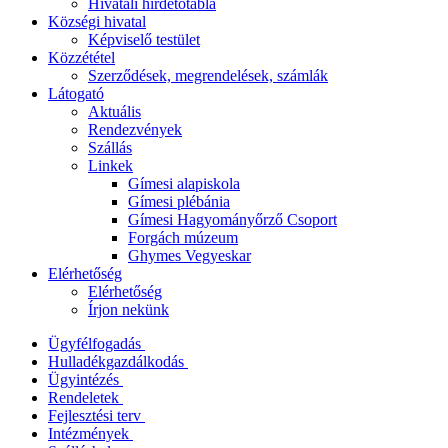
Hivatali hirdetőtábla
Községi hivatal
Képviselő testület
Közzététel
Szerződések, megrendelések, számlák
Látogató
Aktuális
Rendezvények
Szállás
Linkek
Gímesi alapiskola
Gímesi plébánia
Gímesi Hagyományőrző Csoport
Forgách múzeum
Ghymes Vegyeskar
Elérhetőség
Elérhetőség
Írjon nekünk
Ügyfélfogadás
Hulladékgazdálkodás
Ügyintézés
Rendeletek
Fejlesztési terv
Intézmények