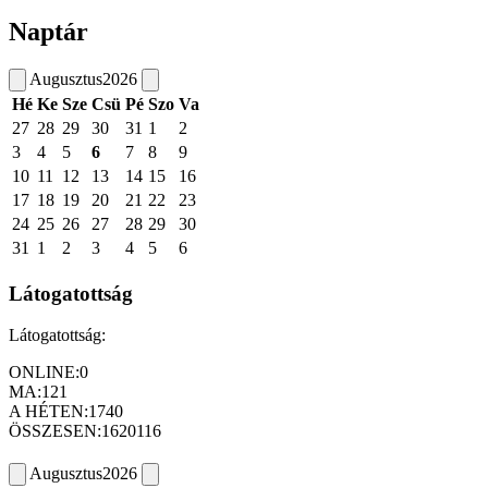
Naptár
Augusztus
2026
Hé
Ke
Sze
Csü
Pé
Szo
Va
27
28
29
30
31
1
2
3
4
5
6
7
8
9
10
11
12
13
14
15
16
17
18
19
20
21
22
23
24
25
26
27
28
29
30
31
1
2
3
4
5
6
Látogatottság
Látogatottság:
ONLINE:
0
MA:
121
A HÉTEN:
1740
ÖSSZESEN:
1620116
Augusztus
2026