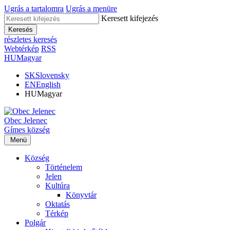
Ugrás a tartalomra
Ugrás a menüre
Keresett kifejezés
Keresés
részletes keresés
Webtérkép
RSS
HU
Magyar
SK
Slovensky
EN
English
HU
Magyar
Obec
Jelenec
Gímes
község
Menü
Község
Történelem
Jelen
Kultúra
Könyvtár
Oktatás
Térkép
Polgár