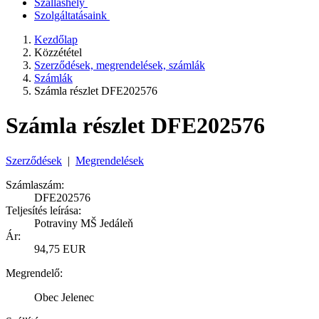
Szálláshely
Szolgáltatásaink
Kezdőlap
Közzététel
Szerződések, megrendelések, számlák
Számlák
Számla részlet DFE202576
Számla részlet DFE202576
Szerződések
|
Megrendelések
Számlaszám:
DFE202576
Teljesítés leírása:
Potraviny MŠ Jedáleň
Ár:
94,75 EUR
Megrendelő:
Obec Jelenec