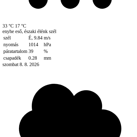
33 °C
17 °C
enyhe eső, északi élénk szél
szél
É, 9.84
m/s
nyomás
1014
hPa
páratartalom
39
%
csapadék
0.28
mm
szombat 8. 8. 2026