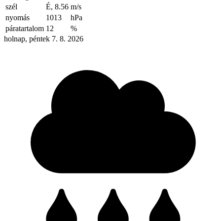
szél
É, 8.56
m/s
nyomás
1013
hPa
páratartalom
12
%
holnap, péntek 7. 8. 2026