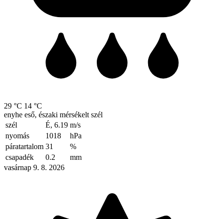
29 °C
14 °C
enyhe eső, északi mérsékelt szél
szél
É, 6.19
m/s
nyomás
1018
hPa
páratartalom
31
%
csapadék
0.2
mm
vasárnap 9. 8. 2026