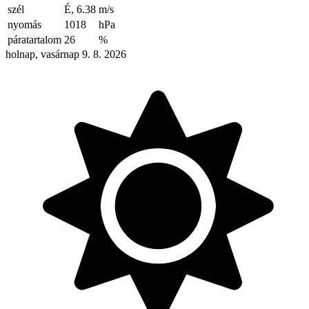
szél
É, 6.38
m/s
nyomás
1018
hPa
páratartalom
26
%
holnap, vasárnap 9. 8. 2026