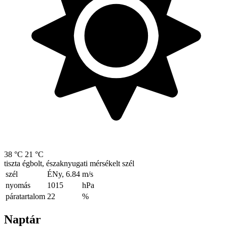
38 °C
21 °C
tiszta égbolt, északnyugati mérsékelt szél
szél
ÉNy, 6.84
m/s
nyomás
1015
hPa
páratartalom
22
%
Naptár