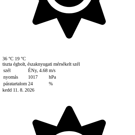
36 °C
19 °C
tiszta égbolt, északnyugati mérsékelt szél
szél
ÉNy, 4.68
m/s
nyomás
1017
hPa
páratartalom
24
%
kedd 11. 8. 2026