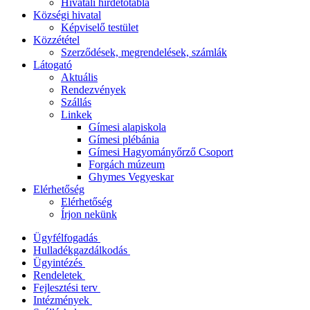
Hivatali hirdetőtábla
Községi hivatal
Képviselő testület
Közzététel
Szerződések, megrendelések, számlák
Látogató
Aktuális
Rendezvények
Szállás
Linkek
Gímesi alapiskola
Gímesi plébánia
Gímesi Hagyományőrző Csoport
Forgách múzeum
Ghymes Vegyeskar
Elérhetőség
Elérhetőség
Írjon nekünk
Ügyfélfogadás
Hulladékgazdálkodás
Ügyintézés
Rendeletek
Fejlesztési terv
Intézmények