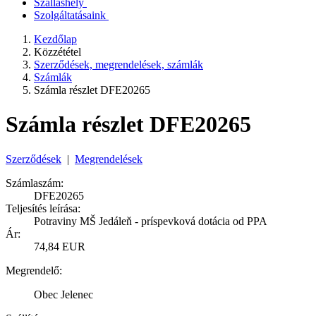
Szálláshely
Szolgáltatásaink
Kezdőlap
Közzététel
Szerződések, megrendelések, számlák
Számlák
Számla részlet DFE20265
Számla részlet DFE20265
Szerződések
|
Megrendelések
Számlaszám:
DFE20265
Teljesítés leírása:
Potraviny MŠ Jedáleň - príspevková dotácia od PPA
Ár:
74,84 EUR
Megrendelő:
Obec Jelenec