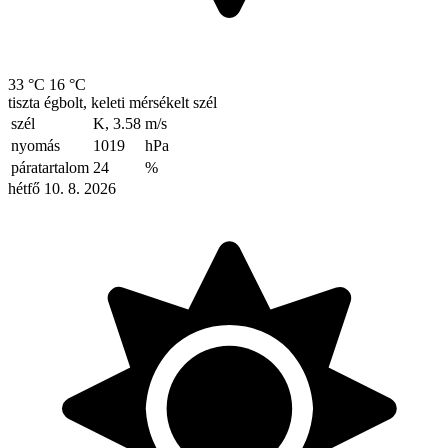
33 °C
16 °C
tiszta égbolt, keleti mérsékelt szél
szél
K, 3.58
m/s
nyomás
1019
hPa
páratartalom
24
%
hétfő 10. 8. 2026