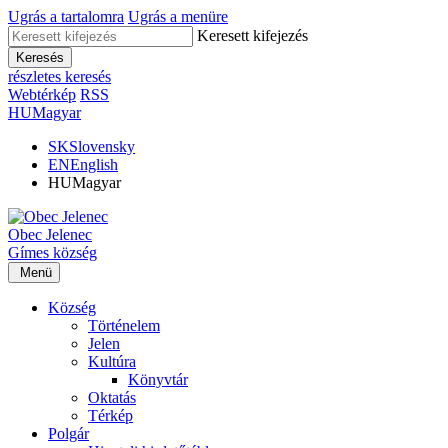
Ugrás a tartalomra
Ugrás a menüre
Keresett kifejezés
Keresés
részletes keresés
Webtérkép
RSS
HU
Magyar
SK
Slovensky
EN
English
HU
Magyar
Obec
Jelenec
Gímes
község
Menü
Község
Történelem
Jelen
Kultúra
Könyvtár
Oktatás
Térkép
Polgár