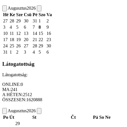
Augusztus
2026
Hé
Ke
Sze
Csü
Pé
Szo
Va
27
28
29
30
31
1
2
3
4
5
6
7
8
9
10
11
12
13
14
15
16
17
18
19
20
21
22
23
24
25
26
27
28
29
30
31
1
2
3
4
5
6
Látogatottság
Látogatottság:
ONLINE:
0
MA:
241
A HÉTEN:
2512
ÖSSZESEN:
1620888
Augusztus
2026
Po
Út
St
Čt
Pá
So
Ne
29