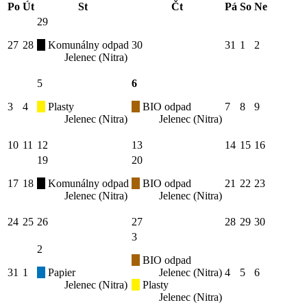
Po
Út
St
Čt
Pá
So
Ne
29
27
28
Komunálny odpad
30
31
1
2
Jelenec (Nitra)
5
6
3
4
Plasty
BIO odpad
7
8
9
Jelenec (Nitra)
Jelenec (Nitra)
10
11
12
13
14
15
16
19
20
17
18
Komunálny odpad
BIO odpad
21
22
23
Jelenec (Nitra)
Jelenec (Nitra)
24
25
26
27
28
29
30
3
2
BIO odpad
31
1
Papier
Jelenec (Nitra)
4
5
6
Jelenec (Nitra)
Plasty
Jelenec (Nitra)