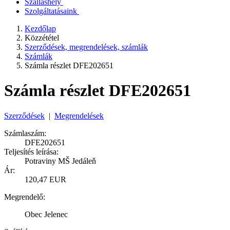
Szálláshely
Szolgáltatásaink
Kezdőlap
Közzététel
Szerződések, megrendelések, számlák
Számlák
Számla részlet DFE202651
Számla részlet DFE202651
Szerződések
|
Megrendelések
Számlaszám:
DFE202651
Teljesítés leírása:
Potraviny MŠ Jedáleň
Ár:
120,47 EUR
Megrendelő:
Obec Jelenec