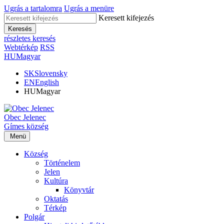
Ugrás a tartalomra
Ugrás a menüre
Keresett kifejezés
Keresés
részletes keresés
Webtérkép
RSS
HU
Magyar
SK
Slovensky
EN
English
HU
Magyar
Obec
Jelenec
Gímes
község
Menü
Község
Történelem
Jelen
Kultúra
Könyvtár
Oktatás
Térkép
Polgár