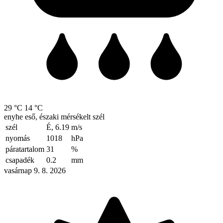
29 °C
14 °C
enyhe eső, északi mérsékelt szél
szél
É, 6.19
m/s
nyomás
1018
hPa
páratartalom
31
%
csapadék
0.2
mm
vasárnap 9. 8. 2026