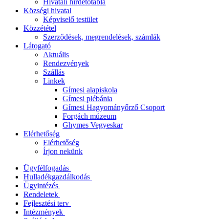
Hivatali hirdetőtábla
Községi hivatal
Képviselő testület
Közzététel
Szerződések, megrendelések, számlák
Látogató
Aktuális
Rendezvények
Szállás
Linkek
Gímesi alapiskola
Gímesi plébánia
Gímesi Hagyományőrző Csoport
Forgách múzeum
Ghymes Vegyeskar
Elérhetőség
Elérhetőség
Írjon nekünk
Ügyfélfogadás
Hulladékgazdálkodás
Ügyintézés
Rendeletek
Fejlesztési terv
Intézmények