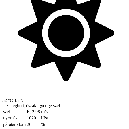
32 °C
13 °C
tiszta égbolt, északi gyenge szél
szél
É, 2.98
m/s
nyomás
1020
hPa
páratartalom
26
%