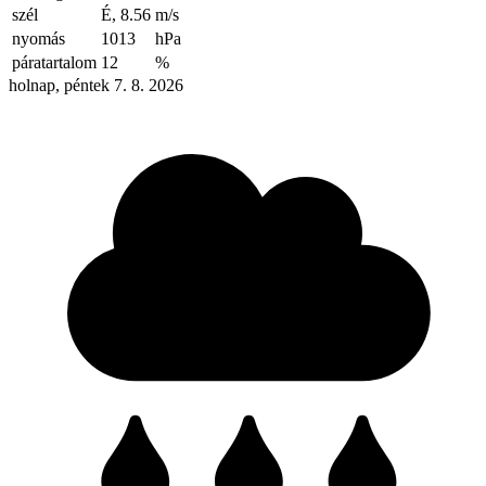
szél
É, 8.56
m/s
nyomás
1013
hPa
páratartalom
12
%
holnap, péntek 7. 8. 2026