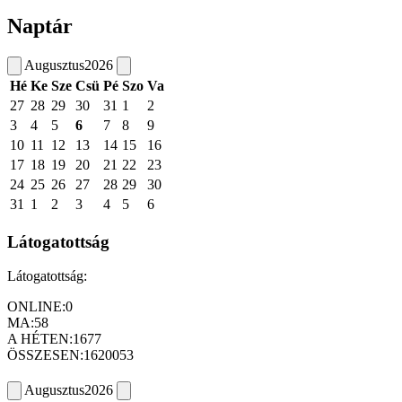
Naptár
Augusztus
2026
Hé
Ke
Sze
Csü
Pé
Szo
Va
27
28
29
30
31
1
2
3
4
5
6
7
8
9
10
11
12
13
14
15
16
17
18
19
20
21
22
23
24
25
26
27
28
29
30
31
1
2
3
4
5
6
Látogatottság
Látogatottság:
ONLINE:
0
MA:
58
A HÉTEN:
1677
ÖSSZESEN:
1620053
Augusztus
2026