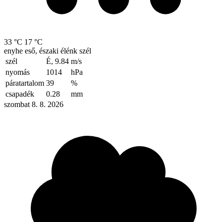
33 °C
17 °C
enyhe eső, északi élénk szél
szél
É, 9.84
m/s
nyomás
1014
hPa
páratartalom
39
%
csapadék
0.28
mm
szombat 8. 8. 2026