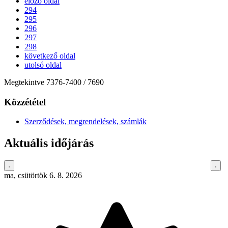
előző oldal
294
295
296
297
298
következő oldal
utolsó oldal
Megtekintve
7376
-
7400
/ 7690
Közzététel
Szerződések, megrendelések, számlák
Aktuális időjárás
ma, csütörtök 6. 8. 2026