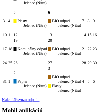
Jelenec (Nitra)
5
6
3
4
Plasty
BIO odpad
7
8
9
Jelenec (Nitra)
Jelenec (Nitra)
10
11
12
13
14
15
16
19
20
17
18
Komunálny odpad
BIO odpad
21
22
23
Jelenec (Nitra)
Jelenec (Nitra)
24
25
26
27
28
29
30
3
2
BIO odpad
31
1
Papier
Jelenec (Nitra)
4
5
6
Jelenec (Nitra)
Plasty
Jelenec (Nitra)
Kalendář svozu odpadu
Mobil aplikáció