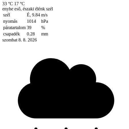
33 °C
17 °C
enyhe eső, északi élénk szél
szél
É, 9.84
m/s
nyomás
1014
hPa
páratartalom
39
%
csapadék
0.28
mm
szombat 8. 8. 2026