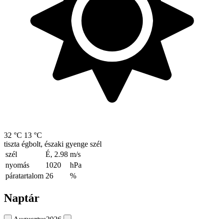
32 °C
13 °C
tiszta égbolt, északi gyenge szél
szél
É, 2.98
m/s
nyomás
1020
hPa
páratartalom
26
%
Naptár