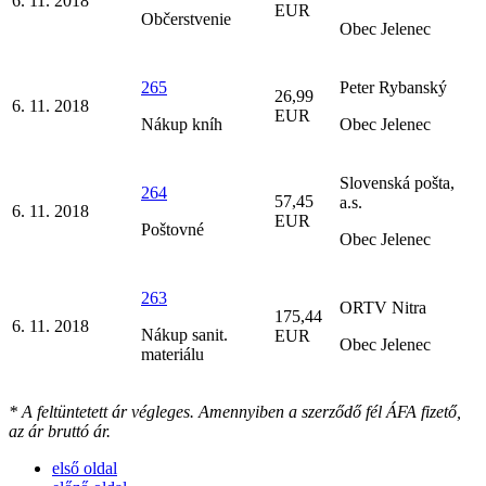
6. 11. 2018
EUR
Občerstvenie
Obec Jelenec
265
Peter Rybanský
26,99
6. 11. 2018
EUR
Nákup kníh
Obec Jelenec
Slovenská pošta,
264
57,45
a.s.
6. 11. 2018
EUR
Poštovné
Obec Jelenec
263
ORTV Nitra
175,44
6. 11. 2018
Nákup sanit.
EUR
Obec Jelenec
materiálu
* A feltüntetett ár végleges. Amennyiben a szerződő fél ÁFA fizető,
az ár bruttó ár.
első oldal