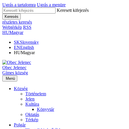
Ugrás a tartalomra
Ugrás a menüre
Keresett kifejezés
Keresés
részletes keresés
Webtérkép
RSS
HU
Magyar
SK
Slovensky
EN
English
HU
Magyar
Obec
Jelenec
Gímes
község
Menü
Község
Történelem
Jelen
Kultúra
Könyvtár
Oktatás
Térkép
Polgár