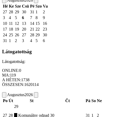
Augusztus
2026
Hé
Ke
Sze
Csü
Pé
Szo
Va
27
28
29
30
31
1
2
3
4
5
6
7
8
9
10
11
12
13
14
15
16
17
18
19
20
21
22
23
24
25
26
27
28
29
30
31
1
2
3
4
5
6
Látogatottság
Látogatottság:
ONLINE:
0
MA:
119
A HÉTEN:
1738
ÖSSZESEN:
1620114
Augusztus
2026
Po
Út
St
Čt
Pá
So
Ne
29
27
28
Komunálny odpad
30
31
1
2