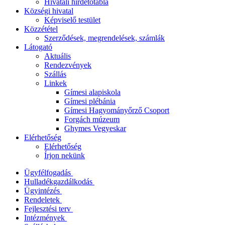
Hivatali hirdetőtábla
Községi hivatal
Képviselő testület
Közzététel
Szerződések, megrendelések, számlák
Látogató
Aktuális
Rendezvények
Szállás
Linkek
Gímesi alapiskola
Gímesi plébánia
Gímesi Hagyományőrző Csoport
Forgách múzeum
Ghymes Vegyeskar
Elérhetőség
Elérhetőség
Írjon nekünk
Ügyfélfogadás
Hulladékgazdálkodás
Ügyintézés
Rendeletek
Fejlesztési terv
Intézmények