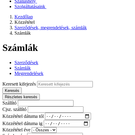
Szálláshely
Szolgáltatásaink
Kezdőlap
Közzététel
Szerződések, megrendelések, számlák
Számlák
Számlák
Szerződések
Számlák
Megrendelések
Keresett kifejezés
Keresés
Részletes keresés
Szállító
Cjsz. szállító
Közzététel dátuma tól
Közzététel dátuma ig
Közzététel éve