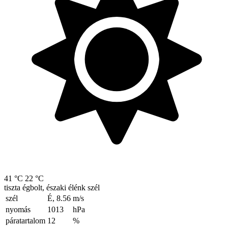
41 °C
22 °C
tiszta égbolt, északi élénk szél
szél
É, 8.56
m/s
nyomás
1013
hPa
páratartalom
12
%