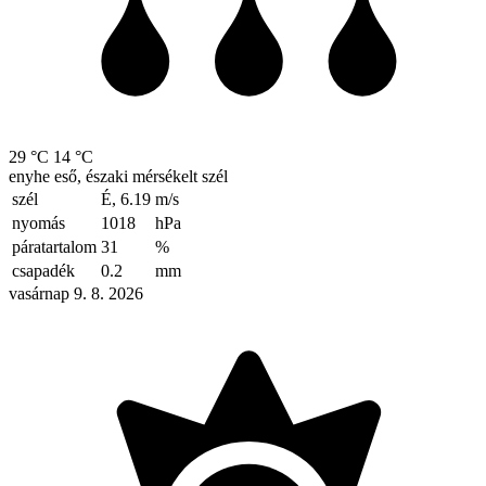
29 °C
14 °C
enyhe eső, északi mérsékelt szél
szél
É, 6.19
m/s
nyomás
1018
hPa
páratartalom
31
%
csapadék
0.2
mm
vasárnap 9. 8. 2026