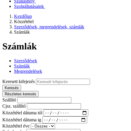
Szálláshely
Szolgáltatásaink
Kezdőlap
Közzététel
Szerződések, megrendelések, számlák
Számlák
Számlák
Szerződések
Számlák
Megrendelések
Keresett kifejezés
Keresés
Részletes keresés
Szállító
Cjsz. szállító
Közzététel dátuma tól
Közzététel dátuma ig
Közzététel éve