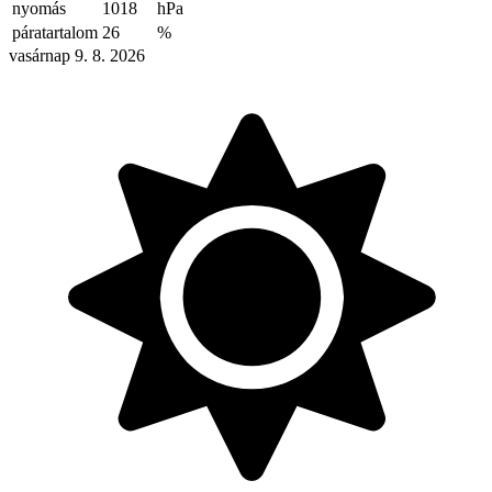
nyomás
1018
hPa
páratartalom
26
%
vasárnap 9. 8. 2026