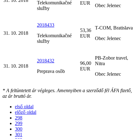
31. 10. 2018
Telekomunikačné
EUR
Obec Jelenec
služby
2018433
T-COM, Bratislava
53,36
31. 10. 2018
Telekomunikačné
EUR
Obec Jelenec
služby
PB-Zobor travel,
2018432
96,00
Nitra
31. 10. 2018
EUR
Preprava osôb
Obec Jelenec
* A feltüntetett ár végleges. Amennyiben a szerződő fél ÁFA fizető,
az ár bruttó ár.
első oldal
előző oldal
298
299
300
301