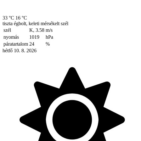
33 °C
16 °C
tiszta égbolt, keleti mérsékelt szél
szél
K, 3.58
m/s
nyomás
1019
hPa
páratartalom
24
%
hétfő 10. 8. 2026