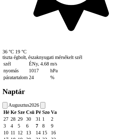
36 °C
19 °C
tiszta égbolt, északnyugati mérsékelt szél
szél
ÉNy, 4.68
m/s
nyomás
1017
hPa
páratartalom
24
%
Naptár
Augusztus
2026
Hé
Ke
Sze
Csü
Pé
Szo
Va
27
28
29
30
31
1
2
3
4
5
6
7
8
9
10
11
12
13
14
15
16