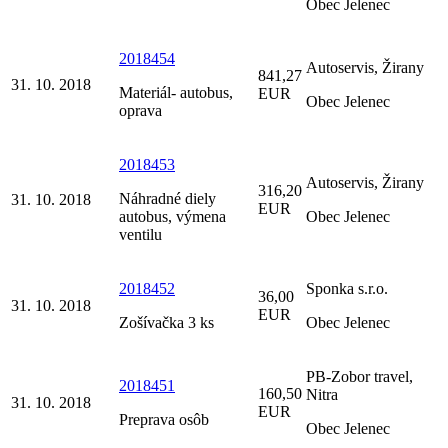
Obec Jelenec
2018454
Autoservis, Žirany
841,27
31. 10. 2018
Materiál- autobus,
EUR
Obec Jelenec
oprava
2018453
Autoservis, Žirany
316,20
Náhradné diely
31. 10. 2018
EUR
autobus, výmena
Obec Jelenec
ventilu
2018452
Sponka s.r.o.
36,00
31. 10. 2018
EUR
Zošívačka 3 ks
Obec Jelenec
PB-Zobor travel,
2018451
160,50
Nitra
31. 10. 2018
EUR
Preprava osôb
Obec Jelenec