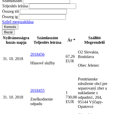
Számlaszám
Teljesítés leírása
Összeg tól
Összeg ig
Szűrő megszakítása
Bezár
Nyilvánosságra
Számlaszám
Szállító
Ár *
hozás napja
Teljesítés leírása
Megrendelő
O2 Slovakia,
2018456
67,26
Bratislava
31. 10. 2018
EUR
Hlasové služby
Obec Jelenec
Ponitrianske
združenie obcí pre
separovaný zber a
2018455
1
nakladanie s
31. 10. 2018
730,08
odpadm1, 204,
Zneškodnenie
EUR
95144 Výčapy-
odpadu
Opatovce