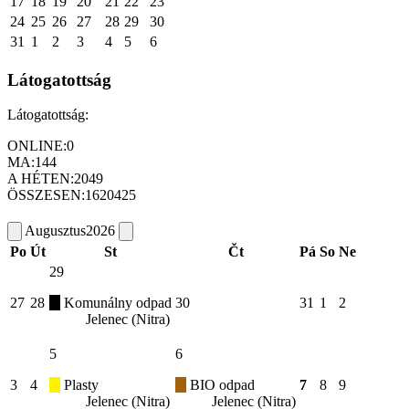
17
18
19
20
21
22
23
24
25
26
27
28
29
30
31
1
2
3
4
5
6
Látogatottság
Látogatottság:
ONLINE:
0
MA:
144
A HÉTEN:
2049
ÖSSZESEN:
1620425
Augusztus
2026
Po
Út
St
Čt
Pá
So
Ne
29
27
28
Komunálny odpad
30
31
1
2
Jelenec (Nitra)
5
6
3
4
Plasty
BIO odpad
7
8
9
Jelenec (Nitra)
Jelenec (Nitra)