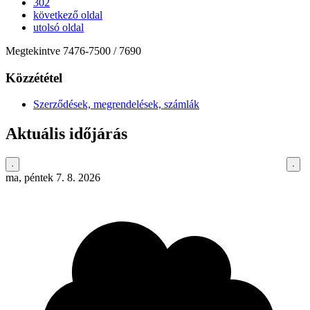
302
következő oldal
utolsó oldal
Megtekintve
7476
-
7500
/ 7690
Közzététel
Szerződések, megrendelések, számlák
Aktuális időjárás
ma, péntek 7. 8. 2026