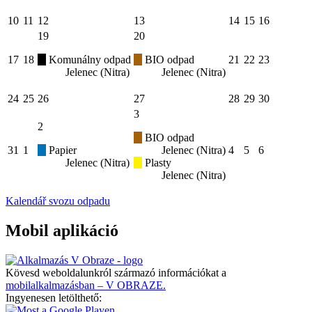
10
11
12
13
14
15
16
19
20
17
18
Komunálny odpad
BIO odpad
21
22
23
Jelenec (Nitra)
Jelenec (Nitra)
24
25
26
27
28
29
30
3
2
BIO odpad
31
1
Papier
Jelenec (Nitra)
4
5
6
Jelenec (Nitra)
Plasty
Jelenec (Nitra)
Kalendář svozu odpadu
Mobil aplikáció
Kövesd weboldalunkról származó információkat a
mobilalkalmazásban – V OBRAZE.
Ingyenesen letölthető: