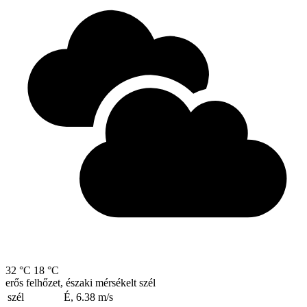
32 °C
18 °C
erős felhőzet, északi mérsékelt szél
szél
É, 6.38
m/s