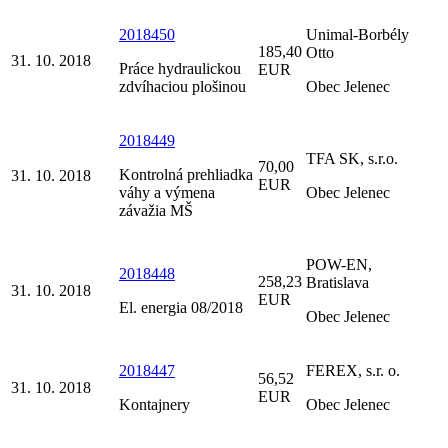
2018450
Unimal-Borbély
185,40
Otto
31. 10. 2018
Práce hydraulickou
EUR
zdvíhaciou plošinou
Obec Jelenec
2018449
TFA SK, s.r.o.
70,00
Kontrolná prehliadka
31. 10. 2018
EUR
váhy a výmena
Obec Jelenec
závažia MŠ
POW-EN,
2018448
258,23
Bratislava
31. 10. 2018
EUR
El. energia 08/2018
Obec Jelenec
2018447
FEREX, s.r. o.
56,52
31. 10. 2018
EUR
Kontajnery
Obec Jelenec