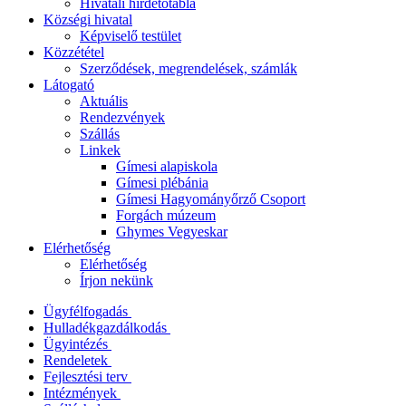
Hivatali hirdetőtábla
Községi hivatal
Képviselő testület
Közzététel
Szerződések, megrendelések, számlák
Látogató
Aktuális
Rendezvények
Szállás
Linkek
Gímesi alapiskola
Gímesi plébánia
Gímesi Hagyományőrző Csoport
Forgách múzeum
Ghymes Vegyeskar
Elérhetőség
Elérhetőség
Írjon nekünk
Ügyfélfogadás
Hulladékgazdálkodás
Ügyintézés
Rendeletek
Fejlesztési terv
Intézmények