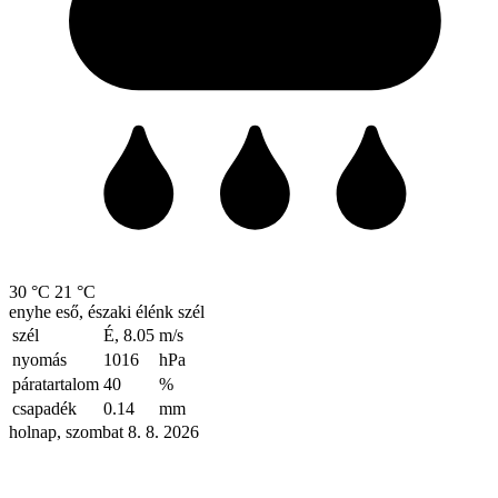
30 °C
21 °C
enyhe eső, északi élénk szél
szél
É, 8.05
m/s
nyomás
1016
hPa
páratartalom
40
%
csapadék
0.14
mm
holnap, szombat 8. 8. 2026