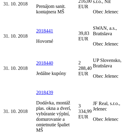
216,00
s.r.o., Nit
31. 10. 2018
Prenájom sanit.
EUR
kontajnera MŠ
Obec Jelenec
SWAN, a.s.,
2018441
39,83
Bratislava
31. 10. 2018
EUR
Hovorné
Obec Jelenec
UP Slovensko,
2
2018440
Bratislava
31. 10. 2018
288,40
Jedálne kupóny
EUR
Obec Jelenec
2018439
Dodávka, montáž
JF Real, s.r.o.,
3
plas. okna a dverí,
Jelenec
31. 10. 2018
334,99
vybúranie výplní,
EUR
domurovanie a
Obec Jelenec
omietnutie špaliet
MŠ