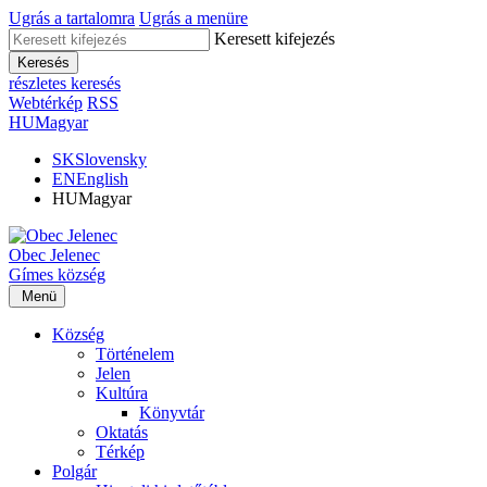
Ugrás a tartalomra
Ugrás a menüre
Keresett kifejezés
Keresés
részletes keresés
Webtérkép
RSS
HU
Magyar
SK
Slovensky
EN
English
HU
Magyar
Obec
Jelenec
Gímes
község
Menü
Község
Történelem
Jelen
Kultúra
Könyvtár
Oktatás
Térkép
Polgár