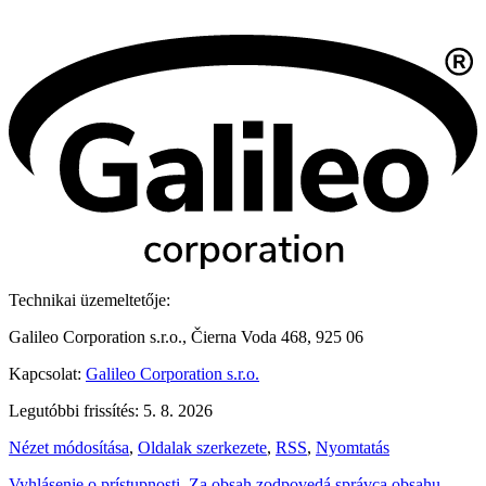
Technikai üzemeltetője:
Galileo Corporation s.r.o., Čierna Voda 468, 925 06
Kapcsolat:
Galileo Corporation s.r.o.
Legutóbbi frissítés: 5. 8. 2026
Nézet módosítása
,
Oldalak szerkezete
,
RSS
,
Nyomtatás
Vyhlásenie o prístupnosti
,
Za obsah zodpovedá správca obsahu
,