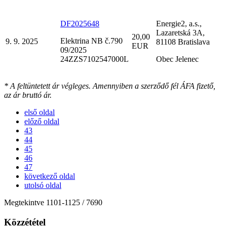
DF2025648
Energie2, a.s.,
Lazaretská 3A,
20,00
Elektrina NB č.790
9. 9. 2025
81108 Bratislava
EUR
09/2025
24ZZS7102547000L
Obec Jelenec
* A feltüntetett ár végleges. Amennyiben a szerződő fél ÁFA fizető,
az ár bruttó ár.
első oldal
előző oldal
43
44
45
46
47
következő oldal
utolsó oldal
Megtekintve
1101
-
1125
/ 7690
Közzététel