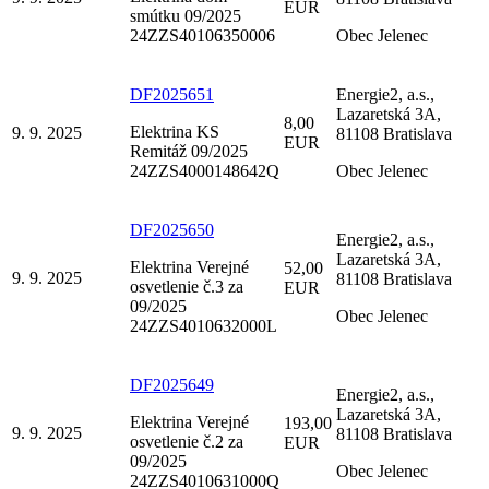
EUR
smútku 09/2025
24ZZS40106350006
Obec Jelenec
DF2025651
Energie2, a.s.,
Lazaretská 3A,
8,00
Elektrina KS
9. 9. 2025
81108 Bratislava
EUR
Remitáž 09/2025
24ZZS4000148642Q
Obec Jelenec
DF2025650
Energie2, a.s.,
Lazaretská 3A,
Elektrina Verejné
52,00
9. 9. 2025
81108 Bratislava
osvetlenie č.3 za
EUR
09/2025
Obec Jelenec
24ZZS4010632000L
DF2025649
Energie2, a.s.,
Lazaretská 3A,
Elektrina Verejné
193,00
9. 9. 2025
81108 Bratislava
osvetlenie č.2 za
EUR
09/2025
Obec Jelenec
24ZZS4010631000Q