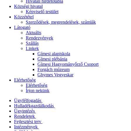
Hivatali hirdetőtábla
Községi hivatal
Képviselő testület
Közzététel
Szerződések, megrendelések, számlák
Látogató
Aktuális
Rendezvények
Szállás
Linkek
Gímesi alapiskola
Gímesi plébánia
Gímesi Hagyományőrző Csoport
Forgách múzeum
Ghymes Vegyeskar
Elérhetőség
Elérhetőség
Írjon nekünk
Ügyfélfogadás
Hulladékgazdálkodás
Ügyintézés
Rendeletek
Fejlesztési terv
Intézmények