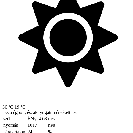
36 °C
19 °C
tiszta égbolt, északnyugati mérsékelt szél
szél
ÉNy, 4.68
m/s
nyomás
1017
hPa
páratartalom
24
%