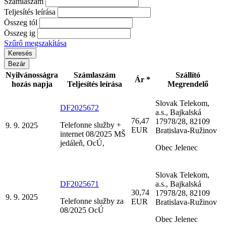
Számlaszám
Teljesítés leírása
Összeg tól
Összeg ig
Szűrő megszakítása
Bezár
Nyilvánosságra
Számlaszám
Szállító
Ár *
hozás napja
Teljesítés leírása
Megrendelő
Slovak Telekom,
DF2025672
a.s., Bajkalská
76,47
17978/28, 82109
Telefonne služby +
9. 9. 2025
EUR
Bratislava-Ružinov
internet 08/2025 MŠ
jedáleň, OcÚ,
Obec Jelenec
Slovak Telekom,
DF2025671
a.s., Bajkalská
30,74
17978/28, 82109
9. 9. 2025
Telefonne služby za
EUR
Bratislava-Ružinov
08/2025 OcÚ
Obec Jelenec