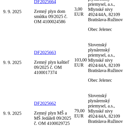
DF2025664
priemysel, a.s.,
3,00
Mlynské nivy
Zemný plyn dom
9. 9. 2025
EUR
4924/44A, 82109
smútku 09/2025 č.
Bratislava-Ružinov
OM 4100024586
Obec Jelenec
Slovenský
plynárenský
DF2025663
priemysel, a.s.,
103,00
Mlynské nivy
Zemný plyn kaštieľ
9. 9. 2025
EUR
4924/44A, 82109
09/2025 č. OM
Bratislava-Ružinov
4100017374
Obec Jelenec
Slovenský
plynárenský
DF2025662
priemysel, a.s.,
79,00
Mlynské nivy
Zemný plyn MŠ a
9. 9. 2025
EUR
4924/44A, 82109
MŠ Jedáleň 09/2025
Bratislava-Ružinov
č. OM 4100029725