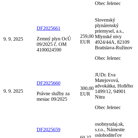
Obec Jelenec
Slovenský
plynárenský
DF2025661
priemysel, a.s.,
259,00
Mlynské nivy
Zemný plyn OcÚ
9. 9. 2025
EUR
4924/44A, 82109
09/2025 č. OM
Bratislava-Ružinov
4100024590
Obec Jelenec
JUDr. Eva
Matejovová,
DF2025660
advokátka, Hollého
300,00
9. 9. 2025
1499/12, 94901
Právne služby za
EUR
Nitra
mesiac 09/2025
Obec Jelenec
osobnyudaj.sk,
DF2025659
s.r.o., Námestie
osloboditeľov
60,27