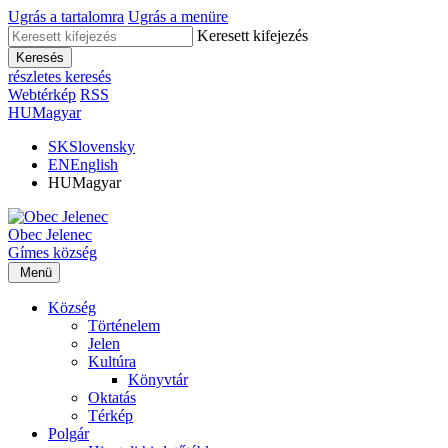
Ugrás a tartalomra
Ugrás a menüre
Keresett kifejezés
Keresés
részletes keresés
Webtérkép
RSS
HU
Magyar
SK
Slovensky
EN
English
HU
Magyar
Obec
Jelenec
Gímes
község
Menü
Község
Történelem
Jelen
Kultúra
Könyvtár
Oktatás
Térkép
Polgár