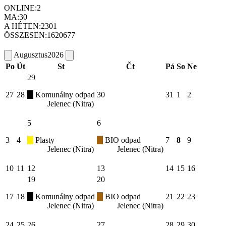
ONLINE:
2
MA:
30
A HÉTEN:
2301
ÖSSZESEN:
1620677
Augusztus
2026
Po
Út
St
Čt
Pá
So
Ne
29
27
28
Komunálny odpad
30
31
1
2
Jelenec (Nitra)
5
6
3
4
Plasty
BIO odpad
7
8
9
Jelenec (Nitra)
Jelenec (Nitra)
10
11
12
13
14
15
16
19
20
17
18
Komunálny odpad
BIO odpad
21
22
23
Jelenec (Nitra)
Jelenec (Nitra)
24
25
26
27
28
29
30