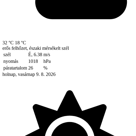
32 °C
18 °C
erős felhőzet, északi mérsékelt szél
szél
É, 6.38
m/s
nyomás
1018
hPa
páratartalom
26
%
holnap, vasárnap 9. 8. 2026