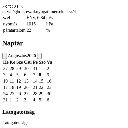
38 °C
21 °C
tiszta égbolt, északnyugati mérsékelt szél
szél
ÉNy, 6.84
m/s
nyomás
1015
hPa
páratartalom
22
%
Naptár
Augusztus
2026
Hé
Ke
Sze
Csü
Pé
Szo
Va
27
28
29
30
31
1
2
3
4
5
6
7
8
9
10
11
12
13
14
15
16
17
18
19
20
21
22
23
24
25
26
27
28
29
30
31
1
2
3
4
5
6
Látogatottság
Látogatottság: