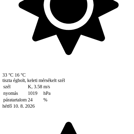
33 °C
16 °C
tiszta égbolt, keleti mérsékelt szél
szél
K, 3.58
m/s
nyomás
1019
hPa
páratartalom
24
%
hétfő 10. 8. 2026