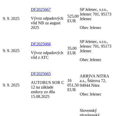
DF2025667
SP Jelenec, s.r.o.,
Jelenec 701, 95173
525,00
Vývoz odpadových
9. 9. 2025
Jelenec
EUR
vôd NB za august
2025
Obec Jelenec
SP Jelenec, s.r.o.,
DF2025666
Jelenec 701, 95173
35,00
9. 9. 2025
Jelenec
Vývoz odpadových
EUR
vôd z ATC
Obec Jelenec
DF2025665
ARRIVA NITRA
16
a.s., Štúrova 72,
AUTOBUS SOR C
9. 9. 2025
051,50
94944 Nitra
12 na základe
EUR
zmluvy zo dňa
Obec Jelenec
15.08.2025
Slovenský
plynárenský