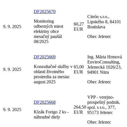
DF2025670
Citrón s.r.o.,
Monitoring
Lipského 8, 84101
60,27
odberných miest
9. 9. 2025
Bratislava
EUR
elektriny obce
mesačný paušál
Obec Jelenec
08/2025
DF2025669
Ing. Mária Hrmová
EnviroConsulting,
Konzultačné služby v
65,00
Jelenecká 1026/23,
9. 9. 2025
oblasti životného
EUR
94901 Nitra
prostredia za mesiac
august 2025
Obec Jelenec
VPP - verejno-
DF2025668
prospešný podnik,
264,50
spol. s r.o., 377,
9. 9. 2025
Klzák Forigo 2 ks -
EUR
95173 Jelenec
náhradné diely
Obec Jelenec