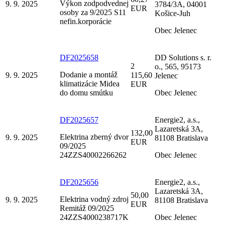
Výkon zodpodvednej
9. 9. 2025
3784/3A, 04001
EUR
osoby za 9/2025 S11
Košice-Juh
nefin.korporácie
Obec Jelenec
DF2025658
DD Solutions s. r.
2
o., 565, 95173
Dodanie a montáž
9. 9. 2025
115,60
Jelenec
klimatizácie Midea
EUR
do domu smútku
Obec Jelenec
DF2025657
Energie2, a.s.,
Lazaretská 3A,
132,00
Elektrina zberný dvor
9. 9. 2025
81108 Bratislava
EUR
09/2025
24ZZS40002266262
Obec Jelenec
DF2025656
Energie2, a.s.,
Lazaretská 3A,
50,00
Elektrina vodný zdroj
9. 9. 2025
81108 Bratislava
EUR
Remitáž 09/2025
24ZZS4000238717K
Obec Jelenec