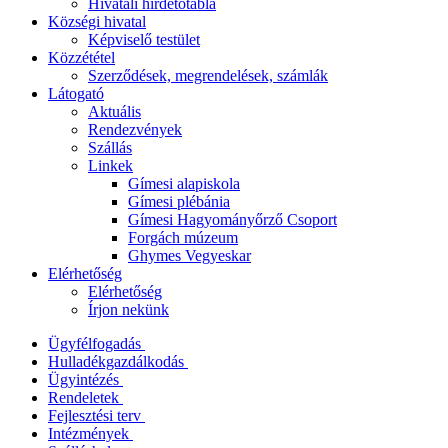
Hivatali hirdetőtábla
Községi hivatal
Képviselő testület
Közzététel
Szerződések, megrendelések, számlák
Látogató
Aktuális
Rendezvények
Szállás
Linkek
Gímesi alapiskola
Gímesi plébánia
Gímesi Hagyományőrző Csoport
Forgách múzeum
Ghymes Vegyeskar
Elérhetőség
Elérhetőség
Írjon nekünk
Ügyfélfogadás
Hulladékgazdálkodás
Ügyintézés
Rendeletek
Fejlesztési terv
Intézmények