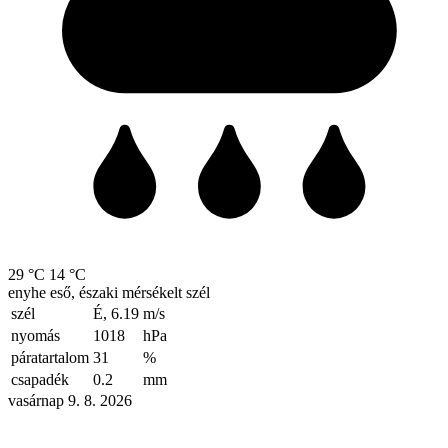
29 °C
14 °C
enyhe eső, északi mérsékelt szél
szél
É, 6.19
m/s
nyomás
1018
hPa
páratartalom
31
%
csapadék
0.2
mm
vasárnap 9. 8. 2026