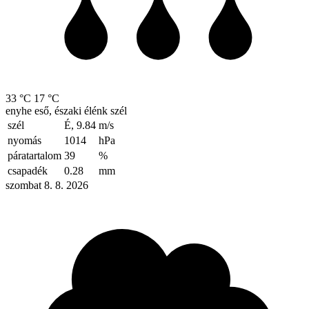
33 °C
17 °C
enyhe eső, északi élénk szél
szél
É, 9.84
m/s
nyomás
1014
hPa
páratartalom
39
%
csapadék
0.28
mm
szombat 8. 8. 2026