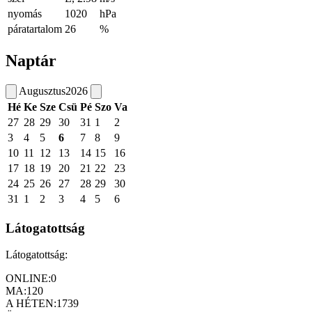
nyomás
1020
hPa
páratartalom
26
%
Naptár
Augusztus
2026
Hé
Ke
Sze
Csü
Pé
Szo
Va
27
28
29
30
31
1
2
3
4
5
6
7
8
9
10
11
12
13
14
15
16
17
18
19
20
21
22
23
24
25
26
27
28
29
30
31
1
2
3
4
5
6
Látogatottság
Látogatottság:
ONLINE:
0
MA:
120
A HÉTEN:
1739