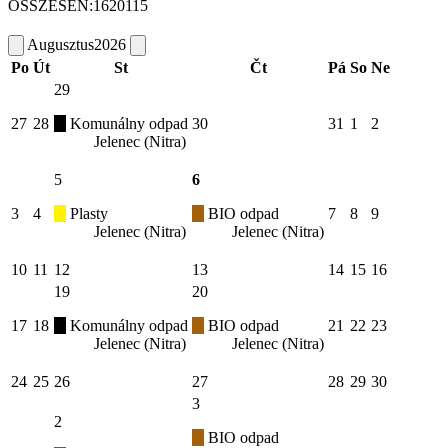
ÖSSZESEN:
1620115
Augusztus
2026
Po
Út
St
Čt
Pá
So
Ne
29
27
28
Komunálny odpad
30
31
1
2
Jelenec (Nitra)
5
6
3
4
Plasty
BIO odpad
7
8
9
Jelenec (Nitra)
Jelenec (Nitra)
10
11
12
13
14
15
16
19
20
17
18
Komunálny odpad
BIO odpad
21
22
23
Jelenec (Nitra)
Jelenec (Nitra)
24
25
26
27
28
29
30
3
2
BIO odpad