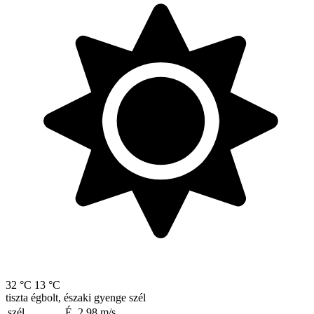
32 °C
13 °C
tiszta égbolt, északi gyenge szél
szél
É, 2.98
m/s