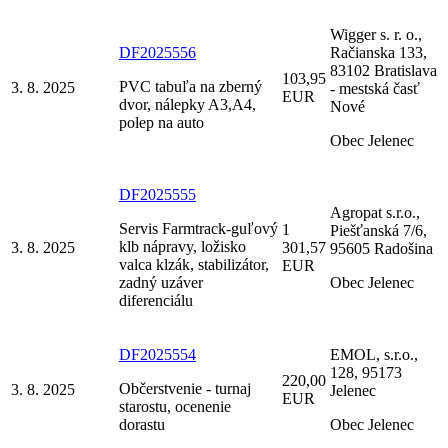
Wigger s. r. o.,
DF2025556
Račianska 133,
83102 Bratislava
103,95
PVC tabuľa na zberný
3. 8. 2025
- mestská časť
EUR
dvor, nálepky A3,A4,
Nové
polep na auto
Obec Jelenec
DF2025555
Agropat s.r.o.,
Servis Farmtrack-guľový
1
Piešťanská 7/6,
klb nápravy, ložisko
3. 8. 2025
301,57
95605 Radošina
valca klzák, stabilizátor,
EUR
zadný uzáver
Obec Jelenec
diferenciálu
DF2025554
EMOL, s.r.o.,
128, 95173
220,00
Občerstvenie - turnaj
3. 8. 2025
Jelenec
EUR
starostu, ocenenie
dorastu
Obec Jelenec