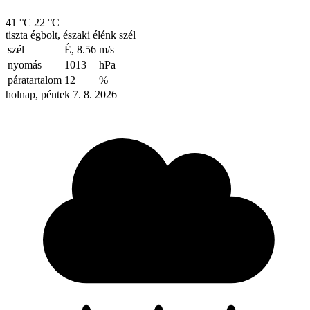
41 °C
22 °C
tiszta égbolt, északi élénk szél
szél
É, 8.56
m/s
nyomás
1013
hPa
páratartalom
12
%
holnap, péntek 7. 8. 2026