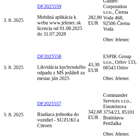
Galileo
DF2025559
Corporation
s.r.o., Čierna
Mobilná aplikácia k
282,90
Voda 468,
3. 8. 2025
webu www.jelenec.sk
EUR
92506 Čierna
licencia od 01.08.2025
Voda
do 31.07.2028
Obec Jelenec
DF2025558
ESPIK Group
s.r.o., Orlov 133,
43,30
Likvidácia kuchynského
3. 8. 2025
06543 Orlov
EUR
odpadu z MŠ jedáleň za
mesiac jún 2025
Obec Jelenec
Commander
Services s.r.o.,
DF2025557
Einsteinova
342,68
3754/23, 85101
Riadiaca jednotka do
3. 8. 2025
EUR
Bratislava-
vozidiel - SUZUKI a
Petržalka
Citroen
Obec Jelenec