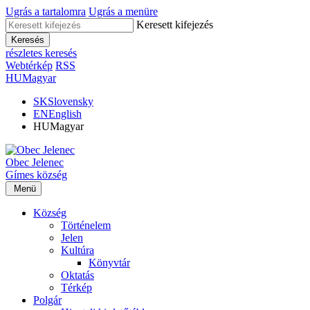
Ugrás a tartalomra
Ugrás a menüre
Keresett kifejezés
Keresés
részletes keresés
Webtérkép
RSS
HU
Magyar
SK
Slovensky
EN
English
HU
Magyar
Obec
Jelenec
Gímes
község
Menü
Község
Történelem
Jelen
Kultúra
Könyvtár
Oktatás
Térkép
Polgár