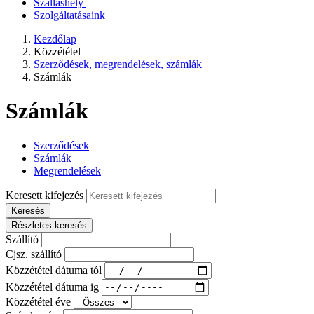
Szálláshely
Szolgáltatásaink
Kezdőlap
Közzététel
Szerződések, megrendelések, számlák
Számlák
Számlák
Szerződések
Számlák
Megrendelések
Keresett kifejezés
Keresés
Részletes keresés
Szállító
Cjsz. szállító
Közzététel dátuma tól
Közzététel dátuma ig
Közzététel éve