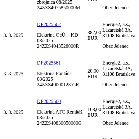
zbrojnica 08/2025
24ZZS4075850000M
Obec Jelenec
DF2025562
Energie2, a.s.,
Lazaretská 3A,
382,00
Elektrina OcÚ + KD
3. 8. 2025
81108 Bratislava
EUR
08/2025
24ZZS4043528000R
Obec Jelenec
DF2025561
Energie2, a.s.,
Lazaretská 3A,
20,00
Elektrina Fontána
3. 8. 2025
81108 Bratislava
EUR
08/2025
24ZZS4000012855R
Obec Jelenec
DF2025560
Energie2, a.s.,
Lazaretská 3A,
168,00
Elektrina ATC Remitáž
3. 8. 2025
81108 Bratislava
EUR
08/2025
24ZZS40830050000G
Obec Jelenec