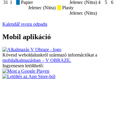
31
1
Papier
Jelenec (Nitra)
4
5
6
Jelenec (Nitra)
Plasty
Jelenec (Nitra)
Kalendář svozu odpadu
Mobil aplikáció
Kövesd weboldalunkról származó információkat a
mobilalkalmazásban – V OBRAZE.
Ingyenesen letölthető: