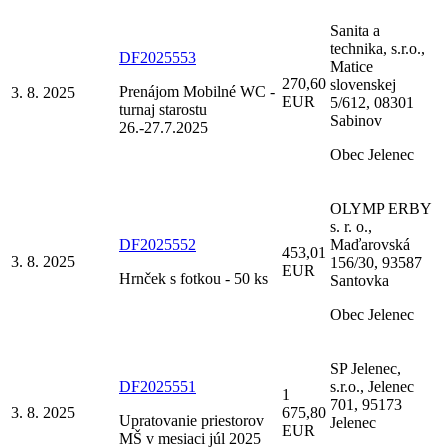
Sanita a
technika, s.r.o.,
DF2025553
Matice
270,60
slovenskej
Prenájom Mobilné WC -
3. 8. 2025
EUR
5/612, 08301
turnaj starostu
Sabinov
26.-27.7.2025
Obec Jelenec
OLYMP ERBY
s. r. o.,
DF2025552
Maďarovská
453,01
3. 8. 2025
156/30, 93587
EUR
Hrnček s fotkou - 50 ks
Santovka
Obec Jelenec
SP Jelenec,
DF2025551
s.r.o., Jelenec
1
701, 95173
3. 8. 2025
675,80
Upratovanie priestorov
Jelenec
EUR
MŠ v mesiaci júl 2025