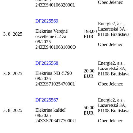
Obec Jelenec
24ZZS4010632000L
DF2025569
Energie2, a.s.,
Lazaretská 3A,
Elektrina Verejné
193,00
3. 8. 2025
81108 Bratislava
osvetlenie č.2 za
EUR
08/2025
Obec Jelenec
24ZZS4010631000Q
DF2025568
Energie2, a.s.,
Lazaretská 3A,
20,00
Elektrina NB č.790
3. 8. 2025
81108 Bratislava
EUR
08/2025
24ZZS7102547000L
Obec Jelenec
DF2025567
Energie2, a.s.,
Lazaretská 3A,
50,00
Elektrina kaštieľ
3. 8. 2025
81108 Bratislava
EUR
08/2025
24ZZS7034777000U
Obec Jelenec