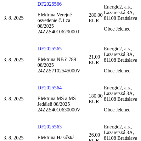
DF2025566
Energie2, a.s.,
Lazaretská 3A,
Elektrina Verejné
280,00
3. 8. 2025
81108 Bratislava
osvetlenie č.1 za
EUR
08/2025
Obec Jelenec
24ZZS4010629000T
DF2025565
Energie2, a.s.,
Lazaretská 3A,
21,00
Elektrina NB č.789
3. 8. 2025
81108 Bratislava
EUR
08/2025
24ZZS7102545000V
Obec Jelenec
DF2025564
Energie2, a.s.,
Lazaretská 3A,
180,00
Elektrina MŠ a MŠ
3. 8. 2025
81108 Bratislava
EUR
Jedáleň 08/2025
24ZZS4010630000V
Obec Jelenec
DF2025563
Energie2, a.s.,
Lazaretská 3A,
26,00
Elektrina Hasičská
3. 8. 2025
81108 Bratislava
EUR