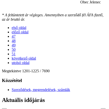
Obec Jelenec
* A feltüntetett ár végleges. Amennyiben a szerződő fél ÁFA fizető,
az ár bruttó ár.
első oldal
előző oldal
47
48
49
50
51
következő oldal
utolsó oldal
Megtekintve
1201
-
1225
/ 7690
Közzététel
Szerződések, megrendelések, számlák
Aktuális időjárás