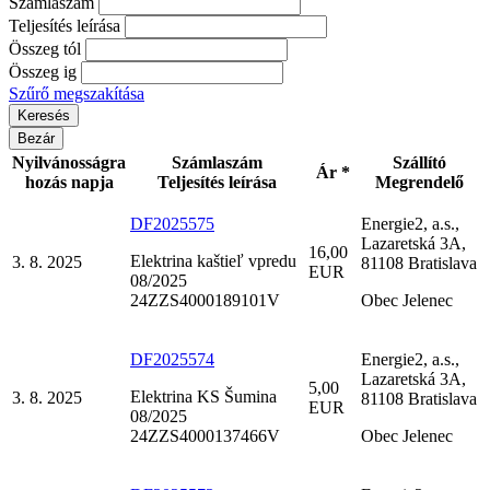
Számlaszám
Teljesítés leírása
Összeg tól
Összeg ig
Szűrő megszakítása
Bezár
Nyilvánosságra
Számlaszám
Szállító
Ár *
hozás napja
Teljesítés leírása
Megrendelő
DF2025575
Energie2, a.s.,
Lazaretská 3A,
16,00
Elektrina kaštieľ vpredu
3. 8. 2025
81108 Bratislava
EUR
08/2025
24ZZS4000189101V
Obec Jelenec
DF2025574
Energie2, a.s.,
Lazaretská 3A,
5,00
Elektrina KS Šumina
3. 8. 2025
81108 Bratislava
EUR
08/2025
24ZZS4000137466V
Obec Jelenec