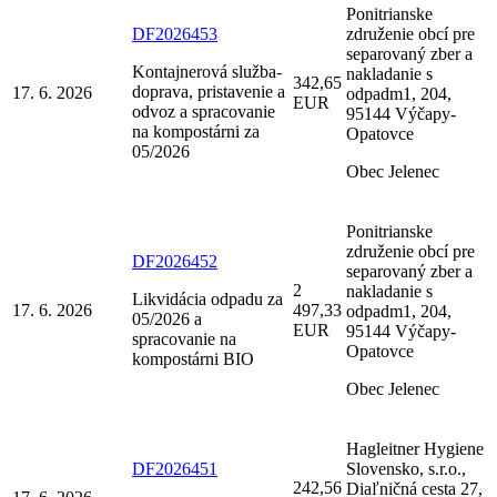
Ponitrianske
DF2026453
združenie obcí pre
separovaný zber a
Kontajnerová služba-
nakladanie s
342,65
doprava, pristavenie a
17. 6. 2026
odpadm1, 204,
EUR
odvoz a spracovanie
95144 Výčapy-
na kompostárni za
Opatovce
05/2026
Obec Jelenec
Ponitrianske
združenie obcí pre
DF2026452
separovaný zber a
2
nakladanie s
Likvidácia odpadu za
17. 6. 2026
497,33
odpadm1, 204,
05/2026 a
EUR
95144 Výčapy-
spracovanie na
Opatovce
kompostárni BIO
Obec Jelenec
Hagleitner Hygiene
DF2026451
Slovensko, s.r.o.,
242,56
Diaľničná cesta 27,