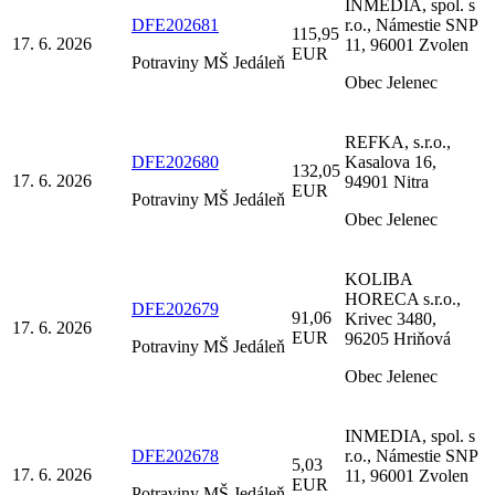
INMEDIA, spol. s
DFE202681
r.o., Námestie SNP
115,95
17. 6. 2026
11, 96001 Zvolen
EUR
Potraviny MŠ Jedáleň
Obec Jelenec
REFKA, s.r.o.,
DFE202680
Kasalova 16,
132,05
17. 6. 2026
94901 Nitra
EUR
Potraviny MŠ Jedáleň
Obec Jelenec
KOLIBA
HORECA s.r.o.,
DFE202679
91,06
Krivec 3480,
17. 6. 2026
EUR
96205 Hriňová
Potraviny MŠ Jedáleň
Obec Jelenec
INMEDIA, spol. s
DFE202678
r.o., Námestie SNP
5,03
17. 6. 2026
11, 96001 Zvolen
EUR
Potraviny MŠ Jedáleň