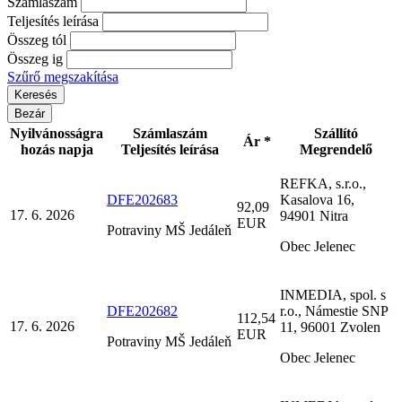
Számlaszám
Teljesítés leírása
Összeg tól
Összeg ig
Szűrő megszakítása
Bezár
Nyilvánosságra
Számlaszám
Szállító
Ár *
hozás napja
Teljesítés leírása
Megrendelő
REFKA, s.r.o.,
DFE202683
Kasalova 16,
92,09
17. 6. 2026
94901 Nitra
EUR
Potraviny MŠ Jedáleň
Obec Jelenec
INMEDIA, spol. s
DFE202682
r.o., Námestie SNP
112,54
17. 6. 2026
11, 96001 Zvolen
EUR
Potraviny MŠ Jedáleň
Obec Jelenec