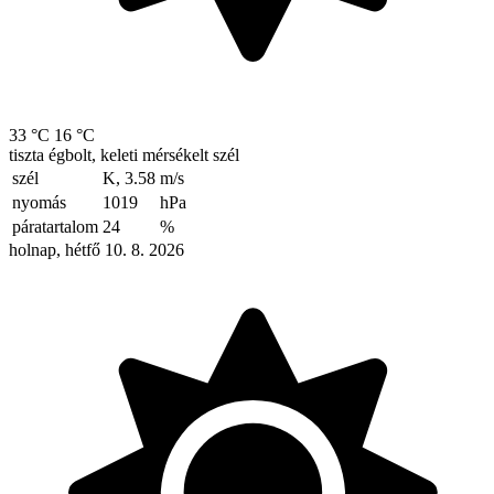
33 °C
16 °C
tiszta égbolt, keleti mérsékelt szél
szél
K, 3.58
m/s
nyomás
1019
hPa
páratartalom
24
%
holnap, hétfő 10. 8. 2026