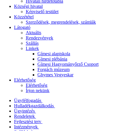
Hivatali hirdetőtábla
Községi hivatal
Képviselő testület
Közzététel
Szerződések, megrendelések, számlák
Látogató
Aktuális
Rendezvények
Szállás
Linkek
Gímesi alapiskola
Gímesi plébánia
Gímesi Hagyományőrző Csoport
Forgách múzeum
Ghymes Vegyeskar
Elérhetőség
Elérhetőség
Írjon nekünk
Ügyfélfogadás
Hulladékgazdálkodás
Ügyintézés
Rendeletek
Fejlesztési terv
Intézmények