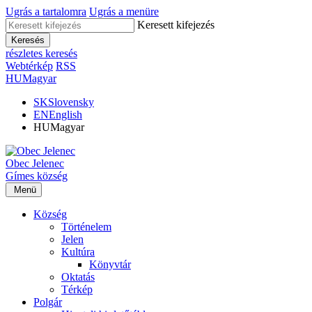
Ugrás a tartalomra
Ugrás a menüre
Keresett kifejezés
Keresés
részletes keresés
Webtérkép
RSS
HU
Magyar
SK
Slovensky
EN
English
HU
Magyar
Obec
Jelenec
Gímes
község
Menü
Község
Történelem
Jelen
Kultúra
Könyvtár
Oktatás
Térkép
Polgár