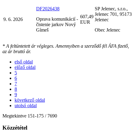
DF2026438
SP Jelenec, s.r.o.,
Jelenec 701, 95173
607,49
Oprava komunikácií -
9. 6. 2026
Jelenec
EUR
čistenie jarkov Nový
Gímeš
Obec Jelenec
* A feltüntetett ár végleges. Amennyiben a szerződő fél ÁFA fizető,
az ár bruttó ár.
első oldal
előző oldal
5
6
7
8
9
következő oldal
utolsó oldal
Megtekintve
151
-
175
/ 7690
Közzététel