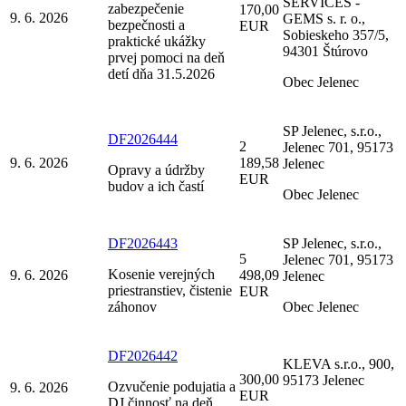
SERVICES -
zabezpečenie
170,00
9. 6. 2026
GEMS s. r. o.,
bezpečnosti a
EUR
Sobieskeho 357/5,
praktické ukážky
94301 Štúrovo
prvej pomoci na deň
detí dňa 31.5.2026
Obec Jelenec
SP Jelenec, s.r.o.,
DF2026444
2
Jelenec 701, 95173
9. 6. 2026
189,58
Jelenec
Opravy a údržby
EUR
budov a ich častí
Obec Jelenec
DF2026443
SP Jelenec, s.r.o.,
5
Jelenec 701, 95173
Kosenie verejných
9. 6. 2026
498,09
Jelenec
priestranstiev, čistenie
EUR
záhonov
Obec Jelenec
DF2026442
KLEVA s.r.o., 900,
300,00
95173 Jelenec
Ozvučenie podujatia a
9. 6. 2026
EUR
DJ činnosť na deň