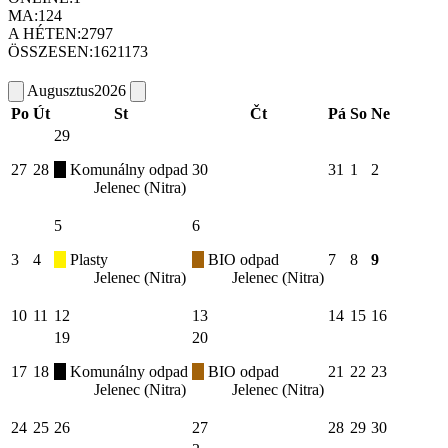
MA:
124
A HÉTEN:
2797
ÖSSZESEN:
1621173
Augusztus
2026
Po
Út
St
Čt
Pá
So
Ne
29
27
28
Komunálny odpad
30
31
1
2
Jelenec (Nitra)
5
6
3
4
Plasty
BIO odpad
7
8
9
Jelenec (Nitra)
Jelenec (Nitra)
10
11
12
13
14
15
16
19
20
17
18
Komunálny odpad
BIO odpad
21
22
23
Jelenec (Nitra)
Jelenec (Nitra)
24
25
26
27
28
29
30