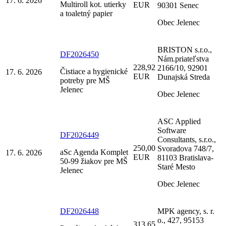
17. 6. 2026
Multiroll kot. utierky
EUR
90301 Senec
a toaletný papier
Obec Jelenec
BRISTON s.r.o.,
DF2026450
Nám.priateľstva
228,92
2166/10, 92901
Čistiace a hygienické
17. 6. 2026
EUR
Dunajská Streda
potreby pre MŠ
Jelenec
Obec Jelenec
ASC Applied
Software
DF2026449
Consultants, s.r.o.,
250,00
Svoradova 748/7,
aSc Agenda Komplet
17. 6. 2026
EUR
81103 Bratislava-
50-99 žiakov pre MŠ
Staré Mesto
Jelenec
Obec Jelenec
DF2026448
MPK agency, s. r.
o., 427, 95153
313,65