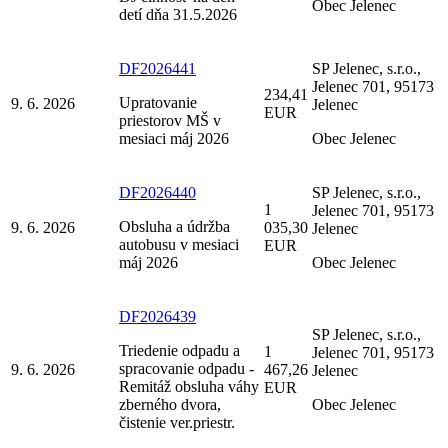
Obec Jelenec
detí dňa 31.5.2026
DF2026441
SP Jelenec, s.r.o.,
Jelenec 701, 95173
234,41
Upratovanie
9. 6. 2026
Jelenec
EUR
priestorov MŠ v
mesiaci máj 2026
Obec Jelenec
DF2026440
SP Jelenec, s.r.o.,
1
Jelenec 701, 95173
Obsluha a údržba
9. 6. 2026
035,30
Jelenec
autobusu v mesiaci
EUR
máj 2026
Obec Jelenec
DF2026439
SP Jelenec, s.r.o.,
Triedenie odpadu a
1
Jelenec 701, 95173
spracovanie odpadu -
9. 6. 2026
467,26
Jelenec
Remitáž obsluha váhy
EUR
zberného dvora,
Obec Jelenec
čistenie ver.priestr.