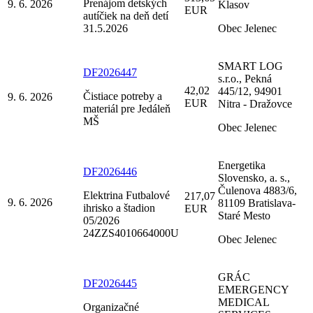
Prenájom detských
9. 6. 2026
Klasov
EUR
autíčiek na deň detí
31.5.2026
Obec Jelenec
SMART LOG
DF2026447
s.r.o., Pekná
42,02
445/12, 94901
Čistiace potreby a
9. 6. 2026
EUR
Nitra - Dražovce
materiál pre Jedáleň
MŠ
Obec Jelenec
Energetika
DF2026446
Slovensko, a. s.,
Čulenova 4883/6,
Elektrina Futbalové
217,07
9. 6. 2026
81109 Bratislava-
ihrisko a štadion
EUR
Staré Mesto
05/2026
24ZZS4010664000U
Obec Jelenec
GRÁC
DF2026445
EMERGENCY
MEDICAL
Organizačné