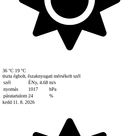
36 °C
19 °C
tiszta égbolt, északnyugati mérsékelt szél
szél
ÉNy, 4.68
m/s
nyomás
1017
hPa
páratartalom
24
%
kedd 11. 8. 2026