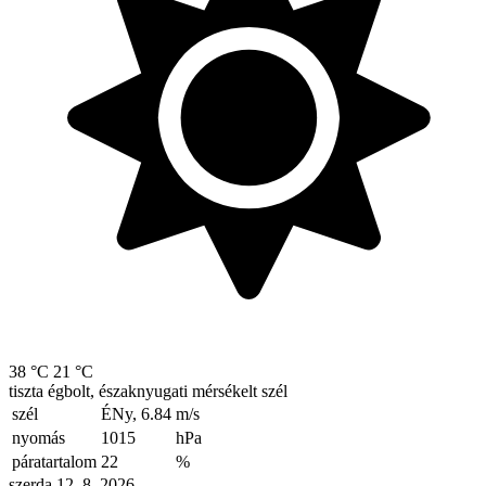
38 °C
21 °C
tiszta égbolt, északnyugati mérsékelt szél
szél
ÉNy, 6.84
m/s
nyomás
1015
hPa
páratartalom
22
%
szerda 12. 8. 2026