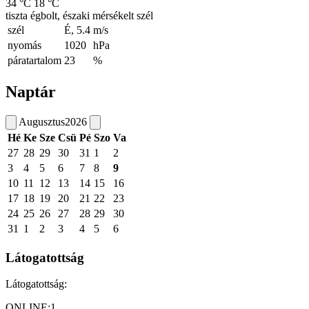
34 °C
18 °C
tiszta égbolt, északi mérsékelt szél
szél
É, 5.4
m/s
nyomás
1020
hPa
páratartalom
23
%
Naptár
Augusztus
2026
Hé
Ke
Sze
Csü
Pé
Szo
Va
27
28
29
30
31
1
2
3
4
5
6
7
8
9
10
11
12
13
14
15
16
17
18
19
20
21
22
23
24
25
26
27
28
29
30
31
1
2
3
4
5
6
Látogatottság
Látogatottság:
ONLINE:
1