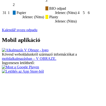
3
2
BIO odpad
31
1
Papier
Jelenec (Nitra)
4
5
6
Jelenec (Nitra)
Plasty
Jelenec (Nitra)
Kalendář svozu odpadu
Mobil aplikáció
Kövesd weboldalunkról származó információkat a
mobilalkalmazásban – V OBRAZE.
Ingyenesen letölthető: