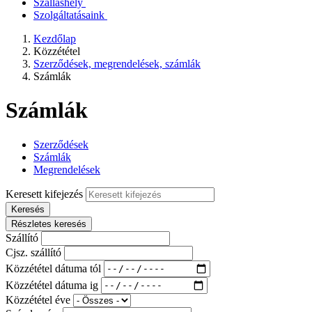
Szálláshely
Szolgáltatásaink
Kezdőlap
Közzététel
Szerződések, megrendelések, számlák
Számlák
Számlák
Szerződések
Számlák
Megrendelések
Keresett kifejezés
Keresés
Részletes keresés
Szállító
Cjsz. szállító
Közzététel dátuma tól
Közzététel dátuma ig
Közzététel éve