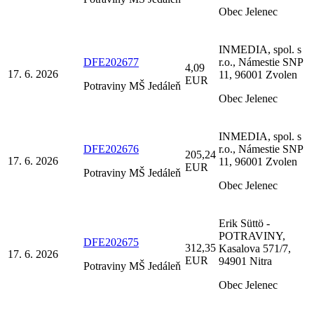
Obec Jelenec
INMEDIA, spol. s
DFE202677
r.o., Námestie SNP
4,09
17. 6. 2026
11, 96001 Zvolen
EUR
Potraviny MŠ Jedáleň
Obec Jelenec
INMEDIA, spol. s
DFE202676
r.o., Námestie SNP
205,24
17. 6. 2026
11, 96001 Zvolen
EUR
Potraviny MŠ Jedáleň
Obec Jelenec
Erik Süttö -
POTRAVINY,
DFE202675
312,35
Kasalova 571/7,
17. 6. 2026
EUR
94901 Nitra
Potraviny MŠ Jedáleň
Obec Jelenec