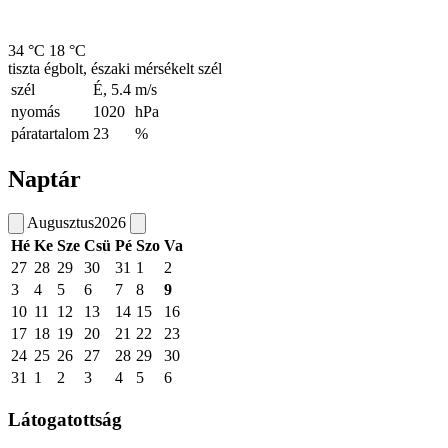
34 °C
18 °C
tiszta égbolt, északi mérsékelt szél
szél
É, 5.4
m/s
nyomás
1020
hPa
páratartalom
23
%
Naptár
Augusztus
2026
Hé
Ke
Sze
Csü
Pé
Szo
Va
27
28
29
30
31
1
2
3
4
5
6
7
8
9
10
11
12
13
14
15
16
17
18
19
20
21
22
23
24
25
26
27
28
29
30
31
1
2
3
4
5
6
Látogatottság