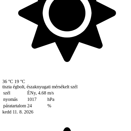
36 °C
19 °C
tiszta égbolt, északnyugati mérsékelt szél
szél
ÉNy, 4.68
m/s
nyomás
1017
hPa
páratartalom
24
%
kedd 11. 8. 2026