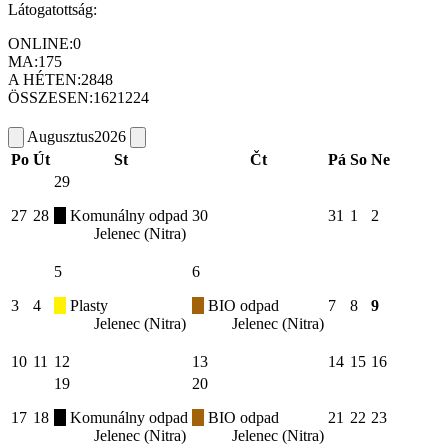
Látogatottság:
ONLINE:
0
MA:
175
A HÉTEN:
2848
ÖSSZESEN:
1621224
Augusztus
2026
Po
Út
St
Čt
Pá
So
Ne
29
27
28
Komunálny odpad
30
31
1
2
Jelenec (Nitra)
5
6
3
4
Plasty
BIO odpad
7
8
9
Jelenec (Nitra)
Jelenec (Nitra)
10
11
12
13
14
15
16
19
20
17
18
Komunálny odpad
BIO odpad
21
22
23
Jelenec (Nitra)
Jelenec (Nitra)