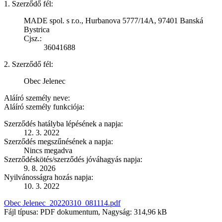
1. Szerződő fél:
MADE spol. s r.o., Hurbanova 5777/14A, 97401 Banská
Bystrica
Cjsz.:
36041688
2. Szerződő fél:
Obec Jelenec
Aláíró személy neve:
Aláíró személy funkciója:
Szerződés hatályba lépésének a napja:
12. 3. 2022
Szerződés megszűnésének a napja:
Nincs megadva
Szerződéskötés/szerződés jóváhagyás napja:
9. 8. 2026
Nyilvánosságra hozás napja:
10. 3. 2022
Obec Jelenec_20220310_081114.pdf
Fájl típusa: PDF dokumentum, Nagyság: 314,96 kB