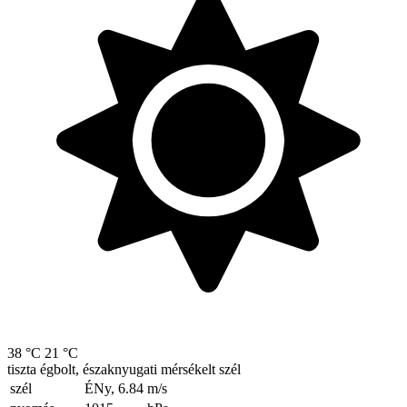
38 °C
21 °C
tiszta égbolt, északnyugati mérsékelt szél
szél
ÉNy, 6.84
m/s