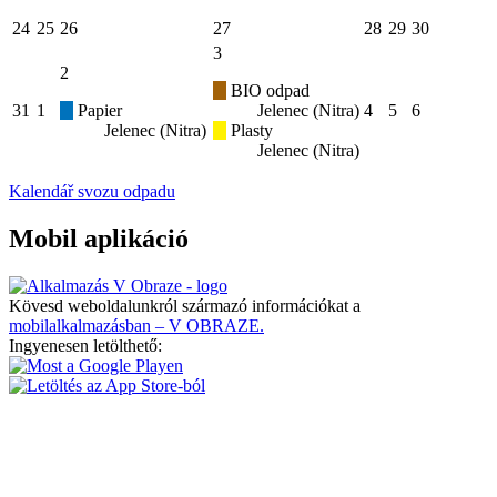
24
25
26
27
28
29
30
3
2
BIO odpad
31
1
Papier
Jelenec (Nitra)
4
5
6
Jelenec (Nitra)
Plasty
Jelenec (Nitra)
Kalendář svozu odpadu
Mobil aplikáció
Kövesd weboldalunkról származó információkat a
mobilalkalmazásban – V OBRAZE.
Ingyenesen letölthető: