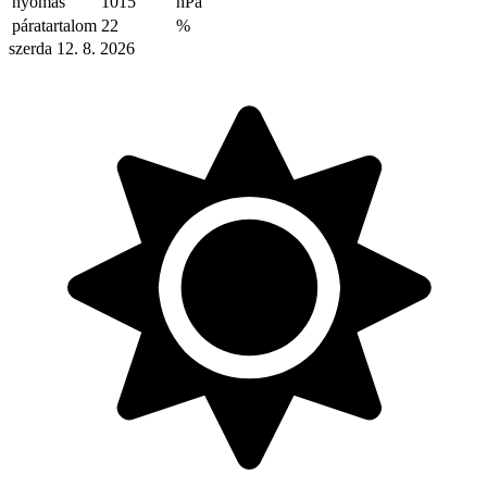
nyomás
1015
hPa
páratartalom
22
%
szerda 12. 8. 2026