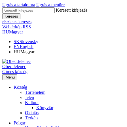
Ugrás a tartalomra
Ugrás a menüre
Keresett kifejezés
Keresés
részletes keresés
Webtérkép
RSS
HU
Magyar
SK
Slovensky
EN
English
HU
Magyar
Obec
Jelenec
Gímes
község
Menü
Község
Történelem
Jelen
Kultúra
Könyvtár
Oktatás
Térkép
Polgár