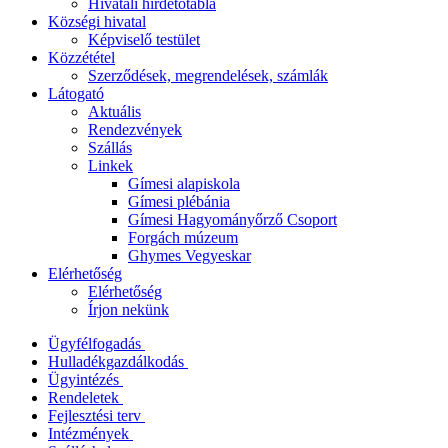
Hivatali hirdetőtábla
Községi hivatal
Képviselő testület
Közzététel
Szerződések, megrendelések, számlák
Látogató
Aktuális
Rendezvények
Szállás
Linkek
Gímesi alapiskola
Gímesi plébánia
Gímesi Hagyományőrző Csoport
Forgách múzeum
Ghymes Vegyeskar
Elérhetőség
Elérhetőség
Írjon nekünk
Ügyfélfogadás
Hulladékgazdálkodás
Ügyintézés
Rendeletek
Fejlesztési terv
Intézmények