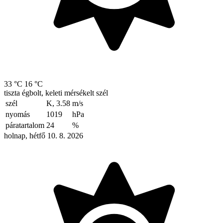
33 °C
16 °C
tiszta égbolt, keleti mérsékelt szél
szél
K, 3.58
m/s
nyomás
1019
hPa
páratartalom
24
%
holnap, hétfő 10. 8. 2026