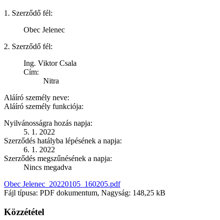
1. Szerződő fél:
Obec Jelenec
2. Szerződő fél:
Ing. Viktor Csala
Cím:
Nitra
Aláíró személy neve:
Aláíró személy funkciója:
Nyilvánosságra hozás napja:
5. 1. 2022
Szerződés hatályba lépésének a napja:
6. 1. 2022
Szerződés megszűnésének a napja:
Nincs megadva
Obec Jelenec_20220105_160205.pdf
Fájl típusa: PDF dokumentum, Nagyság: 148,25 kB
Közzététel