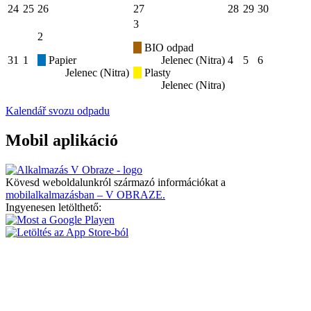
24
25
26
27
28
29
30
3
2
BIO odpad
31
1
Papier
Jelenec (Nitra)
4
5
6
Jelenec (Nitra)
Plasty
Jelenec (Nitra)
Kalendář svozu odpadu
Mobil aplikáció
Kövesd weboldalunkról származó információkat a
mobilalkalmazásban – V OBRAZE.
Ingyenesen letölthető: