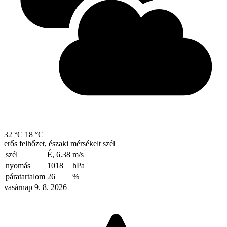
32 °C
18 °C
erős felhőzet, északi mérsékelt szél
szél
É, 6.38
m/s
nyomás
1018
hPa
páratartalom
26
%
vasárnap 9. 8. 2026