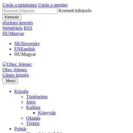
Ugrás a tartalomra
Ugrás a menüre
Keresett kifejezés
Keresés
részletes keresés
Webtérkép
RSS
HU
Magyar
SK
Slovensky
EN
English
HU
Magyar
Obec
Jelenec
Gímes
község
Menü
Község
Történelem
Jelen
Kultúra
Könyvtár
Oktatás
Térkép
Polgár