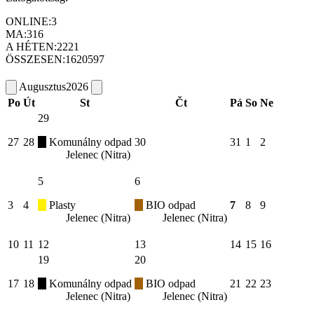
ONLINE:
3
MA:
316
A HÉTEN:
2221
ÖSSZESEN:
1620597
Augusztus
2026
Po
Út
St
Čt
Pá
So
Ne
29
27
28
Komunálny odpad
30
31
1
2
Jelenec (Nitra)
5
6
3
4
Plasty
BIO odpad
7
8
9
Jelenec (Nitra)
Jelenec (Nitra)
10
11
12
13
14
15
16
19
20
17
18
Komunálny odpad
BIO odpad
21
22
23
Jelenec (Nitra)
Jelenec (Nitra)