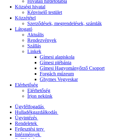
Hivatali hirdetőtábla
Községi hivatal
Képviselő testület
Közzététel
Szerződések, megrendelések, számlák
Látogató
Aktuális
Rendezvények
Szállás
Linkek
Gímesi alapiskola
Gímesi plébánia
Gímesi Hagyományőrző Csoport
Forgách múzeum
Ghymes Vegyeskar
Elérhetőség
Elérhetőség
Írjon nekünk
Ügyfélfogadás
Hulladékgazdálkodás
Ügyintézés
Rendeletek
Fejlesztési terv
Intézmények