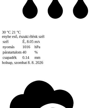
30 °C
21 °C
enyhe eső, északi élénk szél
szél
É, 8.05
m/s
nyomás
1016
hPa
páratartalom
40
%
csapadék
0.14
mm
holnap, szombat 8. 8. 2026