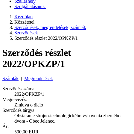
Szálláshely
Szolgáltatásaink
Kezdőlap
Közzététel
Szerződések, megrendelések, számlák
Szerződések
Szerződés részlet 2022/OPKZP/1
Szerződés részlet
2022/OPKZP/1
Számlák
|
Megrendelések
Szerződés száma:
2022/OPKZP/1
Megnevezés:
Zmluva o dielo
Szerződés tárgya:
Obstaranie strojno-technologického vybavenia zberného
dvora - Obec Jelenec.
Ár:
590,00 EUR