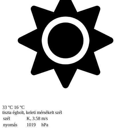
33 °C
16 °C
tiszta égbolt, keleti mérsékelt szél
szél
K, 3.58
m/s
nyomás
1019
hPa