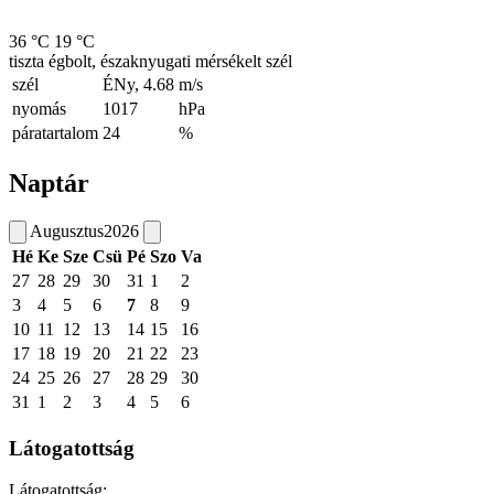
36 °C
19 °C
tiszta égbolt, északnyugati mérsékelt szél
szél
ÉNy, 4.68
m/s
nyomás
1017
hPa
páratartalom
24
%
Naptár
Augusztus
2026
Hé
Ke
Sze
Csü
Pé
Szo
Va
27
28
29
30
31
1
2
3
4
5
6
7
8
9
10
11
12
13
14
15
16
17
18
19
20
21
22
23
24
25
26
27
28
29
30
31
1
2
3
4
5
6
Látogatottság
Látogatottság: