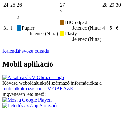
24
25
26
27
28
29
30
3
2
BIO odpad
31
1
Papier
Jelenec (Nitra)
4
5
6
Jelenec (Nitra)
Plasty
Jelenec (Nitra)
Kalendář svozu odpadu
Mobil aplikáció
Kövesd weboldalunkról származó információkat a
mobilalkalmazásban – V OBRAZE.
Ingyenesen letölthető: