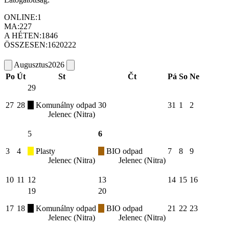
ONLINE:
1
MA:
227
A HÉTEN:
1846
ÖSSZESEN:
1620222
Augusztus
2026
Po
Út
St
Čt
Pá
So
Ne
29
27
28
Komunálny odpad
30
31
1
2
Jelenec (Nitra)
5
6
3
4
Plasty
BIO odpad
7
8
9
Jelenec (Nitra)
Jelenec (Nitra)
10
11
12
13
14
15
16
19
20
17
18
Komunálny odpad
BIO odpad
21
22
23
Jelenec (Nitra)
Jelenec (Nitra)