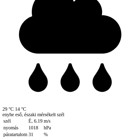
29 °C
14 °C
enyhe eső, északi mérsékelt szél
szél
É, 6.19
m/s
nyomás
1018
hPa
páratartalom
31
%