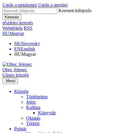
Ugrás a tartalomra
Ugrás a menüre
Keresett kifejezés
Keresés
részletes keresés
Webtérkép
RSS
HU
Magyar
SK
Slovensky
EN
English
HU
Magyar
Obec
Jelenec
Gímes
község
Menü
Község
Történelem
Jelen
Kultúra
Könyvtár
Oktatás
Térkép
Polgár