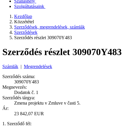
Szálláshely
Szolgáltatásaink
Kezdőlap
Közzététel
Szerződések, megrendelések, számlák
Szerződések
Szerződés részlet 309070Y483
Szerződés részlet 309070Y483
Számlák
|
Megrendelések
Szerződés száma:
309070Y483
Megnevezés:
Dodatok č. 1
Szerződés tárgya:
Zmena projektu v Zmluve v časti 5.
Ár:
23 842,07 EUR
1. Szerződő fél: