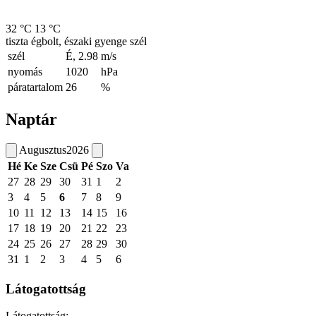
32 °C
13 °C
tiszta égbolt, északi gyenge szél
szél
É, 2.98
m/s
nyomás
1020
hPa
páratartalom
26
%
Naptár
Augusztus
2026
Hé
Ke
Sze
Csü
Pé
Szo
Va
27
28
29
30
31
1
2
3
4
5
6
7
8
9
10
11
12
13
14
15
16
17
18
19
20
21
22
23
24
25
26
27
28
29
30
31
1
2
3
4
5
6
Látogatottság
Látogatottság: