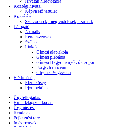
Hivatali hirdetőtábla
Községi hivatal
Képviselő testület
Közzététel
Szerződések, megrendelések, számlák
Látogató
Aktuális
Rendezvények
Szállás
Linkek
Gímesi alapiskola
Gímesi plébánia
Gímesi Hagyományőrző Csoport
Forgách múzeum
Ghymes Vegyeskar
Elérhetőség
Elérhetőség
Írjon nekünk
Ügyfélfogadás
Hulladékgazdálkodás
Ügyintézés
Rendeletek
Fejlesztési terv
Intézmények