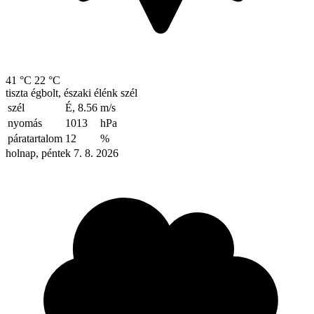
41 °C
22 °C
tiszta égbolt, északi élénk szél
szél
É, 8.56
m/s
nyomás
1013
hPa
páratartalom
12
%
holnap, péntek 7. 8. 2026