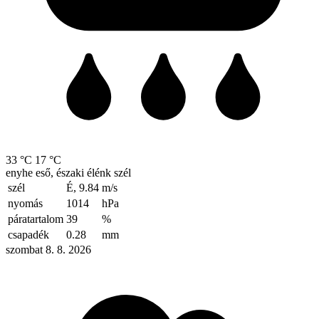
33 °C
17 °C
enyhe eső, északi élénk szél
szél
É, 9.84
m/s
nyomás
1014
hPa
páratartalom
39
%
csapadék
0.28
mm
szombat 8. 8. 2026