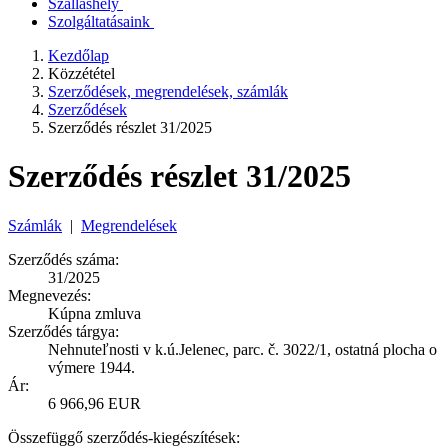
Szálláshely
Szolgáltatásaink
Kezdőlap
Közzététel
Szerződések, megrendelések, számlák
Szerződések
Szerződés részlet 31/2025
Szerződés részlet 31/2025
Számlák
|
Megrendelések
Szerződés száma:
31/2025
Megnevezés:
Kúpna zmluva
Szerződés tárgya:
Nehnuteľnosti v k.ú.Jelenec, parc. č. 3022/1, ostatná plocha o
výmere 1944.
Ár:
6 966,96 EUR
Összefüggő szerződés-kiegészítések: