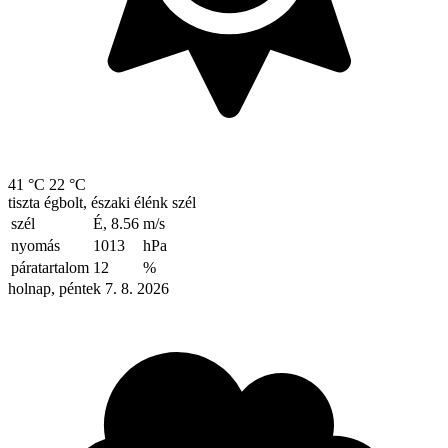
41 °C
22 °C
tiszta égbolt, északi élénk szél
szél
É, 8.56
m/s
nyomás
1013
hPa
páratartalom
12
%
holnap, péntek 7. 8. 2026