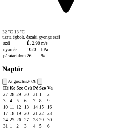
32 °C
13 °C
tiszta égbolt, északi gyenge szél
szél
É, 2.98
m/s
nyomás
1020
hPa
páratartalom
26
%
Naptár
Augusztus
2026
Hé
Ke
Sze
Csü
Pé
Szo
Va
27
28
29
30
31
1
2
3
4
5
6
7
8
9
10
11
12
13
14
15
16
17
18
19
20
21
22
23
24
25
26
27
28
29
30
31
1
2
3
4
5
6