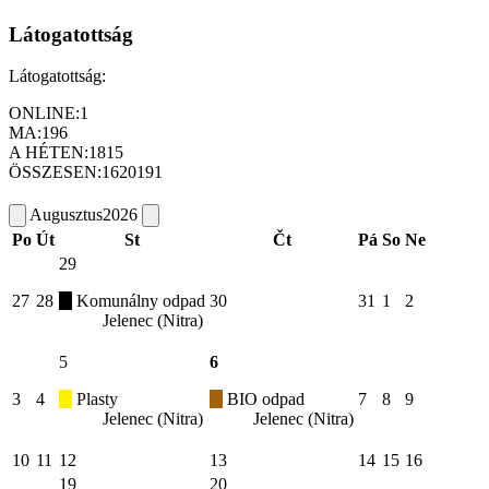
Látogatottság
Látogatottság:
ONLINE:
1
MA:
196
A HÉTEN:
1815
ÖSSZESEN:
1620191
Augusztus
2026
Po
Út
St
Čt
Pá
So
Ne
29
27
28
Komunálny odpad
30
31
1
2
Jelenec (Nitra)
5
6
3
4
Plasty
BIO odpad
7
8
9
Jelenec (Nitra)
Jelenec (Nitra)
10
11
12
13
14
15
16
19
20