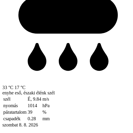
33 °C
17 °C
enyhe eső, északi élénk szél
szél
É, 9.84
m/s
nyomás
1014
hPa
páratartalom
39
%
csapadék
0.28
mm
szombat 8. 8. 2026