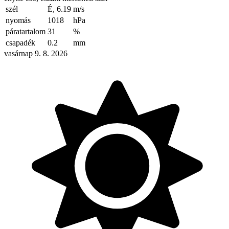
szél
É, 6.19
m/s
nyomás
1018
hPa
páratartalom
31
%
csapadék
0.2
mm
vasárnap 9. 8. 2026