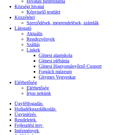
Hivatali hirdetőtábla
Községi hivatal
Képviselő testület
Közzététel
Szerződések, megrendelések, számlák
Látogató
Aktuális
Rendezvények
Szállás
Linkek
Gímesi alapiskola
Gímesi plébánia
Gímesi Hagyományőrző Csoport
Forgách múzeum
Ghymes Vegyeskar
Elérhetőség
Elérhetőség
Írjon nekünk
Ügyfélfogadás
Hulladékgazdálkodás
Ügyintézés
Rendeletek
Fejlesztési terv
Intézmények