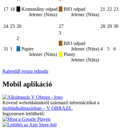
17
18
Komunálny odpad
BIO odpad
21
22
23
Jelenec (Nitra)
Jelenec (Nitra)
24
25
26
27
28
29
30
3
2
BIO odpad
31
1
Papier
Jelenec (Nitra)
4
5
6
Jelenec (Nitra)
Plasty
Jelenec (Nitra)
Kalendář svozu odpadu
Mobil aplikáció
Kövesd weboldalunkról származó információkat a
mobilalkalmazásban – V OBRAZE.
Ingyenesen letölthető: