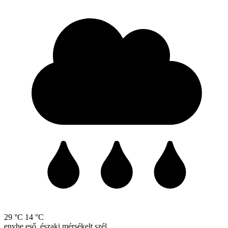
29 °C
14 °C
enyhe eső, északi mérsékelt szél