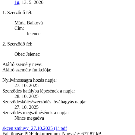
1g
, 13. 5. 2026
1. Szerződő fél:
Mária Balková
Cím:
Jelenec
2. Szerződő fél:
Obec Jelenec
Aláíró személy neve:
Aláíró személy funkciója:
Nyilvánosságra hozás napja:
27. 10. 2025
Szerződés hatályba lépésének a napja:
28. 10. 2025
Szerződéskötés/szerződés jóváhagyás napja:
27. 10. 2025
Szerződés megszűnésének a napja:
Nincs megadva
skcen zmluvy_27.10.2025 (1).pdf
Fájl típusa: PDF dokumentum, Nagyság: 677,87 kB