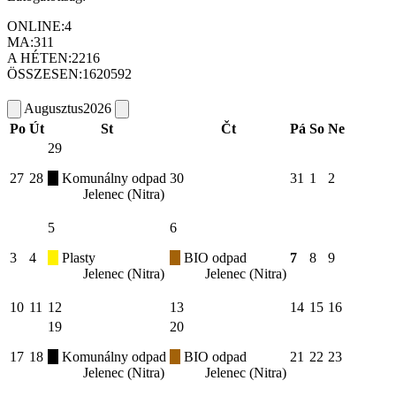
ONLINE:
4
MA:
311
A HÉTEN:
2216
ÖSSZESEN:
1620592
Augusztus
2026
Po
Út
St
Čt
Pá
So
Ne
29
27
28
Komunálny odpad
30
31
1
2
Jelenec (Nitra)
5
6
3
4
Plasty
BIO odpad
7
8
9
Jelenec (Nitra)
Jelenec (Nitra)
10
11
12
13
14
15
16
19
20
17
18
Komunálny odpad
BIO odpad
21
22
23
Jelenec (Nitra)
Jelenec (Nitra)