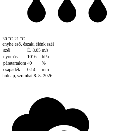
30 °C
21 °C
enyhe eső, északi élénk szél
szél
É, 8.05
m/s
nyomás
1016
hPa
páratartalom
40
%
csapadék
0.14
mm
holnap, szombat 8. 8. 2026