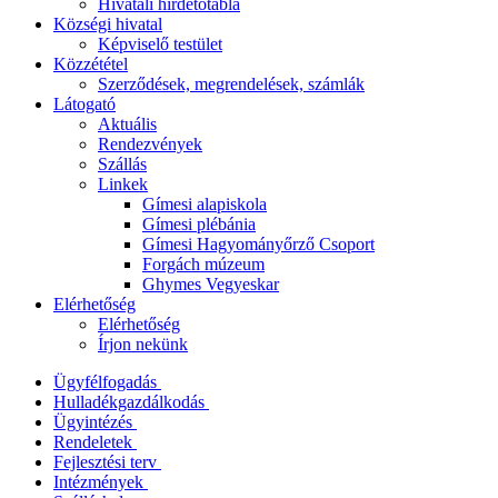
Hivatali hirdetőtábla
Községi hivatal
Képviselő testület
Közzététel
Szerződések, megrendelések, számlák
Látogató
Aktuális
Rendezvények
Szállás
Linkek
Gímesi alapiskola
Gímesi plébánia
Gímesi Hagyományőrző Csoport
Forgách múzeum
Ghymes Vegyeskar
Elérhetőség
Elérhetőség
Írjon nekünk
Ügyfélfogadás
Hulladékgazdálkodás
Ügyintézés
Rendeletek
Fejlesztési terv
Intézmények