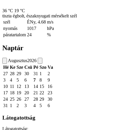
36 °C
19 °C
tiszta égbolt, északnyugati mérsékelt szél
szél
ÉNy, 4.68
m/s
nyomás
1017
hPa
páratartalom
24
%
Naptár
Augusztus
2026
Hé
Ke
Sze
Csü
Pé
Szo
Va
27
28
29
30
31
1
2
3
4
5
6
7
8
9
10
11
12
13
14
15
16
17
18
19
20
21
22
23
24
25
26
27
28
29
30
31
1
2
3
4
5
6
Látogatottság
Látogatottság: