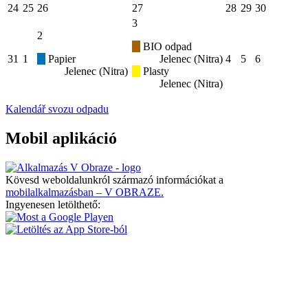
24
25
26
27
28
29
30
3
2
BIO odpad
31
1
Papier
Jelenec (Nitra)
4
5
6
Jelenec (Nitra)
Plasty
Jelenec (Nitra)
Kalendář svozu odpadu
Mobil aplikáció
Kövesd weboldalunkról származó információkat a
mobilalkalmazásban – V OBRAZE.
Ingyenesen letölthető: