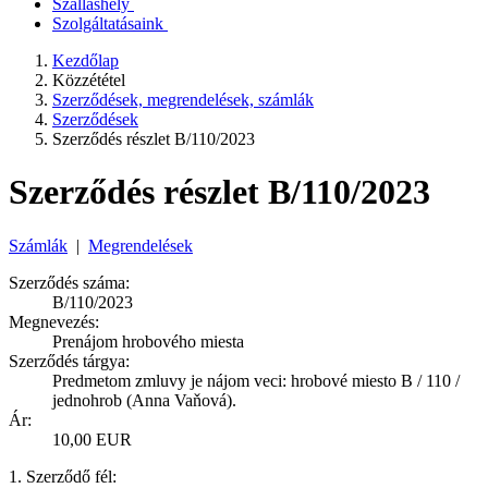
Szálláshely
Szolgáltatásaink
Kezdőlap
Közzététel
Szerződések, megrendelések, számlák
Szerződések
Szerződés részlet B/110/2023
Szerződés részlet B/110/2023
Számlák
|
Megrendelések
Szerződés száma:
B/110/2023
Megnevezés:
Prenájom hrobového miesta
Szerződés tárgya:
Predmetom zmluvy je nájom veci: hrobové miesto B / 110 /
jednohrob (Anna Vaňová).
Ár:
10,00 EUR
1. Szerződő fél: