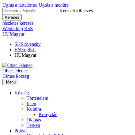
Ugrás a tartalomra
Ugrás a menüre
Keresett kifejezés
Keresés
részletes keresés
Webtérkép
RSS
HU
Magyar
SK
Slovensky
EN
English
HU
Magyar
Obec
Jelenec
Gímes
község
Menü
Község
Történelem
Jelen
Kultúra
Könyvtár
Oktatás
Térkép
Polgár