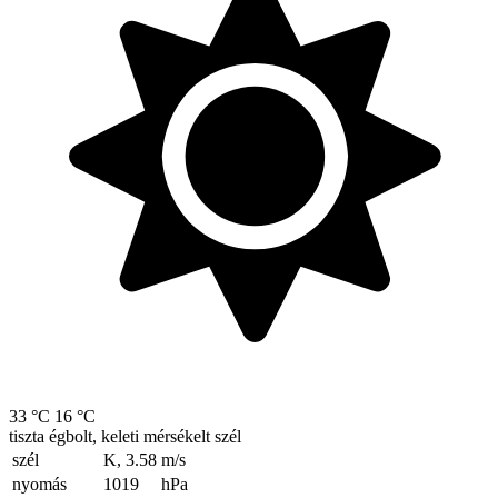
33 °C
16 °C
tiszta égbolt, keleti mérsékelt szél
szél
K, 3.58
m/s
nyomás
1019
hPa