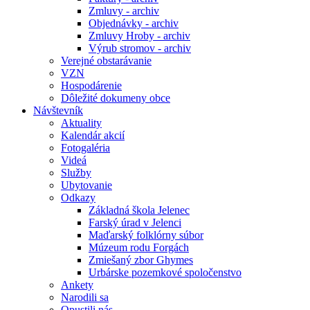
Zmluvy - archiv
Objednávky - archiv
Zmluvy Hroby - archiv
Výrub stromov - archiv
Verejné obstarávanie
VZN
Hospodárenie
Dôležité dokumeny obce
Návštevník
Aktuality
Kalendár akcií
Fotogaléria
Videá
Služby
Ubytovanie
Odkazy
Základná škola Jelenec
Farský úrad v Jelenci
Maďarský folklórny súbor
Múzeum rodu Forgách
Zmiešaný zbor Ghymes
Urbárske pozemkové spoločenstvo
Ankety
Narodili sa
Opustili nás