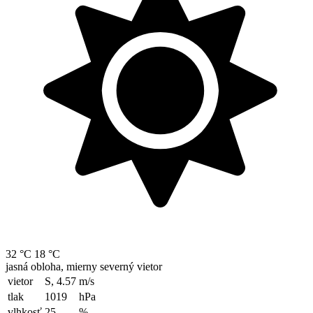
32 °C
18 °C
jasná obloha, mierny severný vietor
vietor
S, 4.57
m/s
tlak
1019
hPa
vlhkosť
25
%