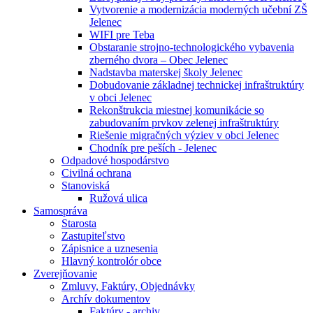
Vytvorenie a modernizácia moderných učební ZŠ
Jelenec
WIFI pre Teba
Obstaranie strojno-technologického vybavenia
zberného dvora – Obec Jelenec
Nadstavba materskej školy Jelenec
Dobudovanie základnej technickej infraštruktúry
v obci Jelenec
Rekonštrukcia miestnej komunikácie so
zabudovaním prvkov zelenej infraštruktúry
Riešenie migračných výziev v obci Jelenec
Chodník pre peších - Jelenec
Odpadové hospodárstvo
Civilná ochrana
Stanoviská
Ružová ulica
Samospráva
Starosta
Zastupiteľstvo
Zápisnice a uznesenia
Hlavný kontrolór obce
Zverejňovanie
Zmluvy, Faktúry, Objednávky
Archív dokumentov
Faktúry - archiv