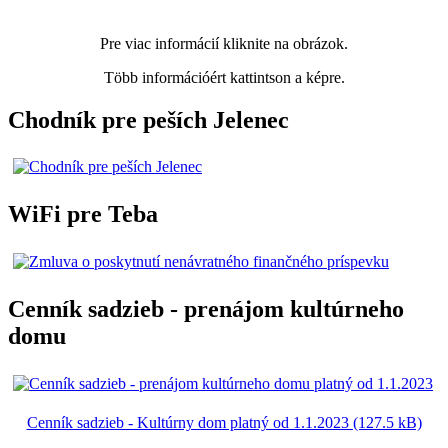
Pre viac informácií kliknite na obrázok.
Több információért kattintson a képre.
Chodník pre peších Jelenec
WiFi pre Teba
Cenník sadzieb - prenájom kultúrneho
domu
Cenník sadzieb - Kultúrny dom platný od 1.1.2023 (127.5 kB)