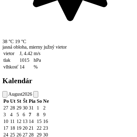
38 °C
19 °C
jasná obloha, mierny južný vietor
vietor
J, 4.42
m/s
tlak
1015
hPa
vlhkosť
14
%
Kalendár
August
2026
Po
Ut
St
Št
Pia
So
Ne
27
28
29
30
31
1
2
3
4
5
6
7
8
9
10
11
12
13
14
15
16
17
18
19
20
21
22
23
24
25
26
27
28
29
30