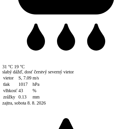
31 °C
19 °C
slabý dážď, dosť čerstvý severný vietor
vietor
S, 7.09
m/s
tlak
1017
hPa
vlhkosť
43
%
zrážky
0.13
mm
zajtra, sobota 8. 8. 2026