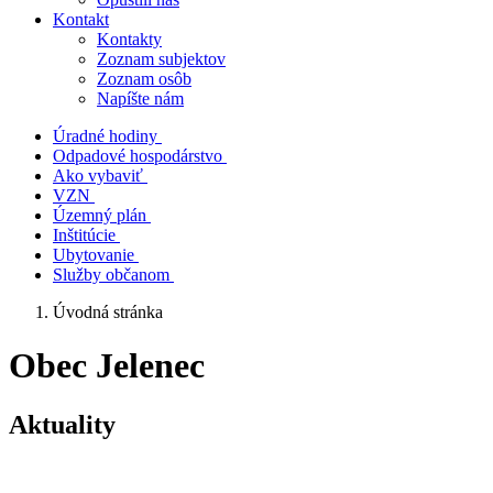
Kontakt
Kontakty
Zoznam subjektov
Zoznam osôb
Napíšte nám
Úradné hodiny
Odpadové hospodárstvo
Ako vybaviť
VZN
Územný plán
Inštitúcie
Ubytovanie
Služby občanom
Úvodná stránka
Obec Jelenec
Aktuality