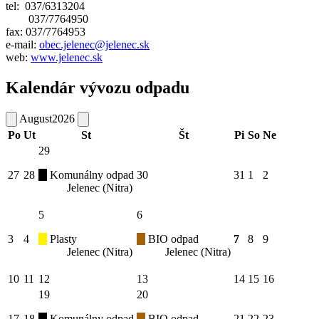
tel: 037/6313204
037/7764950
fax: 037/7764953
e-mail:
obec.jelenec@jelenec.sk
web:
www.jelenec.sk
Kalendár vývozu odpadu
August
2026
Po
Ut
St
Št
Pi
So
Ne
29
27
28
Komunálny odpad
30
31
1
2
Jelenec (Nitra)
5
6
3
4
Plasty
BIO odpad
7
8
9
Jelenec (Nitra)
Jelenec (Nitra)
10
11
12
13
14
15
16
19
20
17
18
Komunálny odpad
BIO odpad
21
22
23