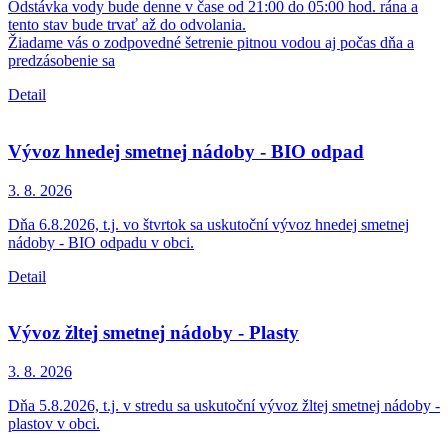
Odstávka vody bude denne v čase od 21:00 do 05:00 hod. rána a
tento stav bude trvať až do odvolania.
Žiadame vás o zodpovedné šetrenie pitnou vodou aj počas dňa a
predzásobenie sa
Detail
Vývoz hnedej smetnej nádoby - BIO odpad
3. 8.
2026
Dňa 6.8.2026, t.j. vo štvrtok sa uskutoční vývoz hnedej smetnej
nádoby - BIO odpadu v obci.
Detail
Vývoz žltej smetnej nádoby - Plasty
3. 8.
2026
Dňa 5.8.2026, t.j. v stredu sa uskutoční vývoz žltej smetnej nádoby -
plastov v obci.