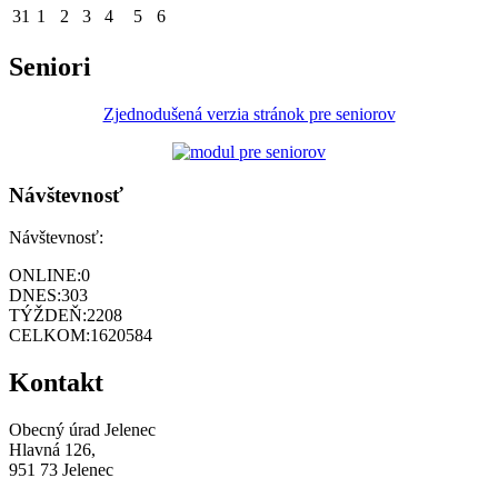
31
1
2
3
4
5
6
Seniori
Zjednodušená verzia stránok pre seniorov
Návštevnosť
Návštevnosť:
ONLINE:
0
DNES:
303
TÝŽDEŇ:
2208
CELKOM:
1620584
Kontakt
Obecný úrad Jelenec
Hlavná 126,
951 73 Jelenec