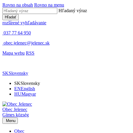
Rovno na obsah
Rovno na menu
Hľadaný výraz
Hľadať
rozšírené vyhľadávanie
037 77 64 950
obec.jelenec@jelenec.sk
Mapa webu
RSS
SK
Slovensky
SK
Slovensky
EN
English
HU
Magyar
Obec
Jelenec
Gímes
község
Menu
Obec