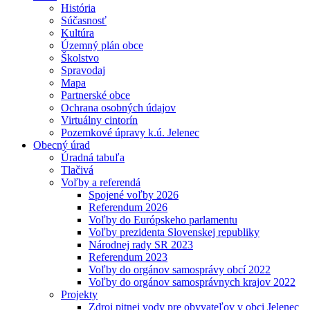
História
Súčasnosť
Kultúra
Územný plán obce
Školstvo
Spravodaj
Mapa
Partnerské obce
Ochrana osobných údajov
Virtuálny cintorín
Pozemkové úpravy k.ú. Jelenec
Obecný úrad
Úradná tabuľa
Tlačivá
Voľby a referendá
Spojené voľby 2026
Referendum 2026
Voľby do Európskeho parlamentu
Voľby prezidenta Slovenskej republiky
Národnej rady SR 2023
Referendum 2023
Voľby do orgánov samosprávy obcí 2022
Voľby do orgánov samosprávnych krajov 2022
Projekty
Zdroj pitnej vody pre obyvateľov v obci Jelenec