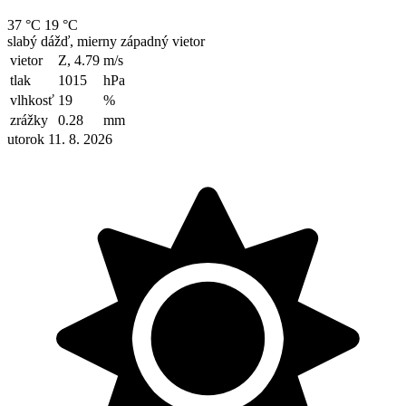
37 °C
19 °C
slabý dážď, mierny západný vietor
vietor
Z, 4.79
m/s
tlak
1015
hPa
vlhkosť
19
%
zrážky
0.28
mm
utorok 11. 8. 2026