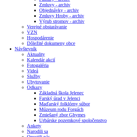
Zmluvy - archiv
Objednávky - archiv
Zmluvy Hroby - archiv
Výrub stromov - archiv
Verejné obstarávanie
VZN
Hospodárenie
Dôležité dokumeny obce
Návštevník
Aktuality
Kalendár akcií
Fotogaléria
Videá
Služby
Ubytovanie
Odkazy
Základná škola Jelenec
Farský úrad v Jelenci
Maďarský folklórny súbor
Múzeum rodu Forgách
Zmiešaný zbor Ghymes
Urbárske pozemkové spoločenstvo
Ankety
Narodili sa
Opustili nás