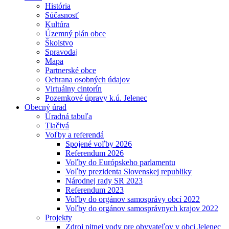
História
Súčasnosť
Kultúra
Územný plán obce
Školstvo
Spravodaj
Mapa
Partnerské obce
Ochrana osobných údajov
Virtuálny cintorín
Pozemkové úpravy k.ú. Jelenec
Obecný úrad
Úradná tabuľa
Tlačivá
Voľby a referendá
Spojené voľby 2026
Referendum 2026
Voľby do Európskeho parlamentu
Voľby prezidenta Slovenskej republiky
Národnej rady SR 2023
Referendum 2023
Voľby do orgánov samosprávy obcí 2022
Voľby do orgánov samosprávnych krajov 2022
Projekty
Zdroj pitnej vody pre obyvateľov v obci Jelenec