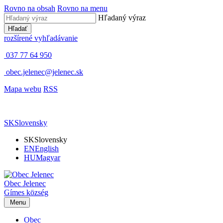
Rovno na obsah
Rovno na menu
Hľadaný výraz
Hľadať
rozšírené vyhľadávanie
037 77 64 950
obec.jelenec@jelenec.sk
Mapa webu
RSS
SK
Slovensky
SK
Slovensky
EN
English
HU
Magyar
Obec
Jelenec
Gímes
község
Menu
Obec