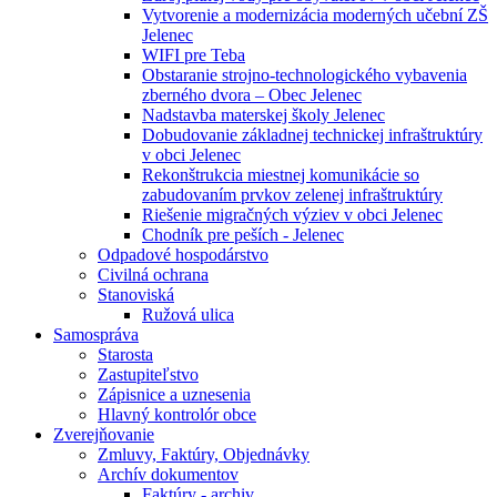
Vytvorenie a modernizácia moderných učební ZŠ
Jelenec
WIFI pre Teba
Obstaranie strojno-technologického vybavenia
zberného dvora – Obec Jelenec
Nadstavba materskej školy Jelenec
Dobudovanie základnej technickej infraštruktúry
v obci Jelenec
Rekonštrukcia miestnej komunikácie so
zabudovaním prvkov zelenej infraštruktúry
Riešenie migračných výziev v obci Jelenec
Chodník pre peších - Jelenec
Odpadové hospodárstvo
Civilná ochrana
Stanoviská
Ružová ulica
Samospráva
Starosta
Zastupiteľstvo
Zápisnice a uznesenia
Hlavný kontrolór obce
Zverejňovanie
Zmluvy, Faktúry, Objednávky
Archív dokumentov
Faktúry - archiv