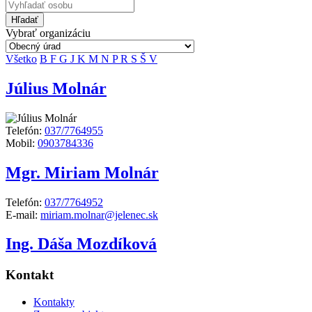
Hľadať
Vybrať organizáciu
Všetko
B
F
G
J
K
M
N
P
R
S
Š
V
Július Molnár
Telefón:
037/7764955
Mobil:
0903784336
Mgr. Miriam Molnár
Telefón:
037/7764952
E-mail:
miriam.molnar@jelenec.sk
Ing. Dáša Mozdíková
Kontakt
Kontakty