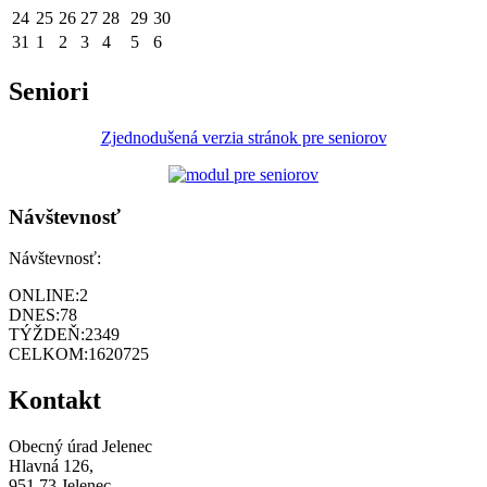
24
25
26
27
28
29
30
31
1
2
3
4
5
6
Seniori
Zjednodušená verzia stránok pre seniorov
Návštevnosť
Návštevnosť:
ONLINE:
2
DNES:
78
TÝŽDEŇ:
2349
CELKOM:
1620725
Kontakt
Obecný úrad Jelenec
Hlavná 126,
951 73 Jelenec