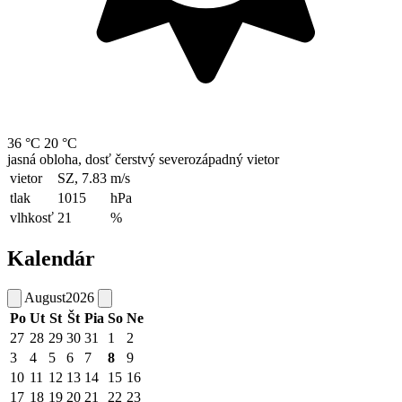
36 °C
20 °C
jasná obloha, dosť čerstvý severozápadný vietor
vietor
SZ, 7.83
m/s
tlak
1015
hPa
vlhkosť
21
%
Kalendár
August
2026
Po
Ut
St
Št
Pia
So
Ne
27
28
29
30
31
1
2
3
4
5
6
7
8
9
10
11
12
13
14
15
16
17
18
19
20
21
22
23