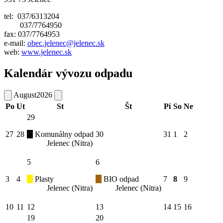
tel: 037/6313204
037/7764950
fax: 037/7764953
e-mail:
obec.jelenec@jelenec.sk
web:
www.jelenec.sk
Kalendár vývozu odpadu
August
2026
Po
Ut
St
Št
Pi
So
Ne
29
27
28
Komunálny odpad
30
31
1
2
Jelenec (Nitra)
5
6
3
4
Plasty
BIO odpad
7
8
9
Jelenec (Nitra)
Jelenec (Nitra)
10
11
12
13
14
15
16
19
20