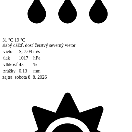
31 °C
19 °C
slabý dážď, dosť čerstvý severný vietor
vietor
S, 7.09
m/s
tlak
1017
hPa
vlhkosť
43
%
zrážky
0.13
mm
zajtra, sobota 8. 8. 2026