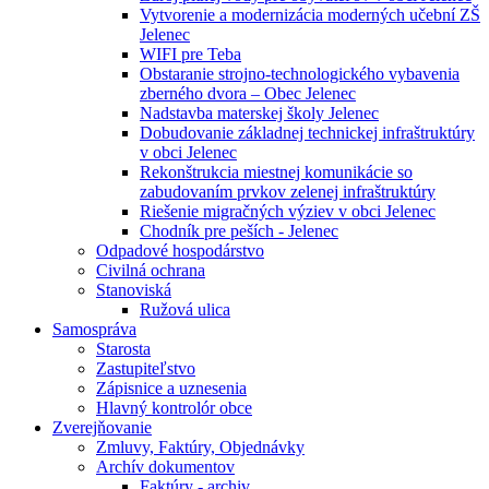
Vytvorenie a modernizácia moderných učební ZŠ
Jelenec
WIFI pre Teba
Obstaranie strojno-technologického vybavenia
zberného dvora – Obec Jelenec
Nadstavba materskej školy Jelenec
Dobudovanie základnej technickej infraštruktúry
v obci Jelenec
Rekonštrukcia miestnej komunikácie so
zabudovaním prvkov zelenej infraštruktúry
Riešenie migračných výziev v obci Jelenec
Chodník pre peších - Jelenec
Odpadové hospodárstvo
Civilná ochrana
Stanoviská
Ružová ulica
Samospráva
Starosta
Zastupiteľstvo
Zápisnice a uznesenia
Hlavný kontrolór obce
Zverejňovanie
Zmluvy, Faktúry, Objednávky
Archív dokumentov
Faktúry - archiv