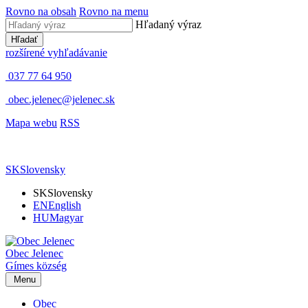
Rovno na obsah
Rovno na menu
Hľadaný výraz
Hľadať
rozšírené vyhľadávanie
037 77 64 950
obec.jelenec@jelenec.sk
Mapa webu
RSS
SK
Slovensky
SK
Slovensky
EN
English
HU
Magyar
Obec
Jelenec
Gímes
község
Menu
Obec