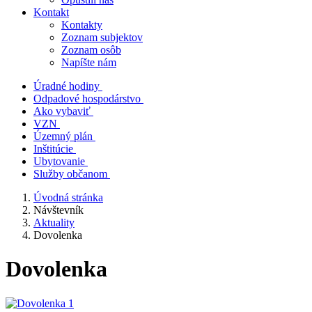
Kontakt
Kontakty
Zoznam subjektov
Zoznam osôb
Napíšte nám
Úradné hodiny
Odpadové hospodárstvo
Ako vybaviť
VZN
Územný plán
Inštitúcie
Ubytovanie
Služby občanom
Úvodná stránka
Návštevník
Aktuality
Dovolenka
Dovolenka