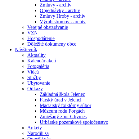
Zmluvy - archiv
Objednávky - archiv
Zmluvy Hroby - archiv
Výrub stromov - archiv
Verejné obstarávanie
VZN
Hospodárenie
Dôležité dokumeny obce
Návštevník
Aktuality
Kalendár akcií
Fotogaléria
Videá
Služby
Ubytovanie
Odkazy
Základná škola Jelenec
Farský úrad v Jelenci
Maďarský folklórny súbor
Múzeum rodu Forgách
Zmiešaný zbor Ghymes
Urbárske pozemkové spoločenstvo
Ankety
Narodili sa
Opustili nás