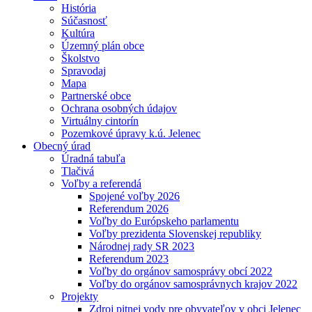
História
Súčasnosť
Kultúra
Územný plán obce
Školstvo
Spravodaj
Mapa
Partnerské obce
Ochrana osobných údajov
Virtuálny cintorín
Pozemkové úpravy k.ú. Jelenec
Obecný úrad
Úradná tabuľa
Tlačivá
Voľby a referendá
Spojené voľby 2026
Referendum 2026
Voľby do Európskeho parlamentu
Voľby prezidenta Slovenskej republiky
Národnej rady SR 2023
Referendum 2023
Voľby do orgánov samosprávy obcí 2022
Voľby do orgánov samosprávnych krajov 2022
Projekty
Zdroj pitnej vody pre obyvateľov v obci Jelenec