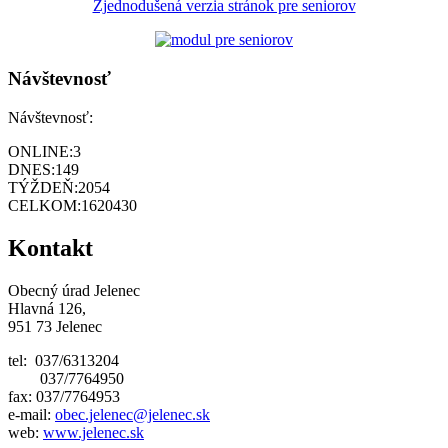
Zjednodušená verzia stránok pre seniorov
Návštevnosť
Návštevnosť:
ONLINE:
3
DNES:
149
TÝŽDEŇ:
2054
CELKOM:
1620430
Kontakt
Obecný úrad Jelenec
Hlavná 126,
951 73 Jelenec
tel: 037/6313204
037/7764950
fax: 037/7764953
e-mail:
obec.jelenec@jelenec.sk
web:
www.jelenec.sk