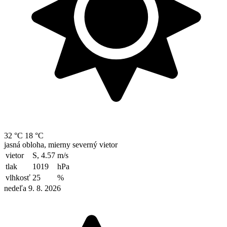
32 °C
18 °C
jasná obloha, mierny severný vietor
vietor
S, 4.57
m/s
tlak
1019
hPa
vlhkosť
25
%
nedeľa 9. 8. 2026