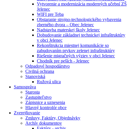
Vytvorenie a modernizácia moderných učební ZŠ
Jelenec
WIFI pre Teba
Obstaranie strojno-technologického vybavenia
zberného dvora – Obec Jelenec
Nadstavba materskej školy Jelenec
Dobudovanie základnej technickej infraštruktúry
v obci Jelenec
Rekonštrukcia miestnej komunikácie so
zabudovaním prvkov zelenej infraštruktúry
Riešenie migračných výziev v obci Jelenec
Chodník pre peších - Jelenec
Odpadové hospodárstvo
Civilná ochrana
Stanoviská
Ružová ulica
Samospráva
Starosta
Zastupiteľstvo
Zápisnice a uznesenia
Hlavný kontrolór obce
Zverejňovanie
Zmluvy, Faktúry, Objednávky
Archív dokumentov
Faktúry - archiv