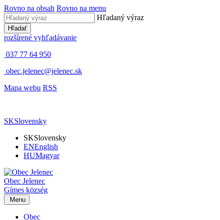
Rovno na obsah
Rovno na menu
Hľadaný výraz
Hľadať
rozšírené vyhľadávanie
037 77 64 950
obec.jelenec@jelenec.sk
Mapa webu
RSS
SK
Slovensky
SK
Slovensky
EN
English
HU
Magyar
Obec
Jelenec
Gímes
község
Menu
Obec