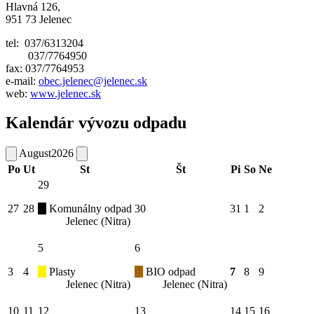
Hlavná 126,
951 73 Jelenec
tel: 037/6313204
037/7764950
fax: 037/7764953
e-mail:
obec.jelenec@jelenec.sk
web:
www.jelenec.sk
Kalendár vývozu odpadu
August
2026
Po
Ut
St
Št
Pi
So
Ne
29
27
28
Komunálny odpad
30
31
1
2
Jelenec (Nitra)
5
6
3
4
Plasty
BIO odpad
7
8
9
Jelenec (Nitra)
Jelenec (Nitra)
10
11
12
13
14
15
16