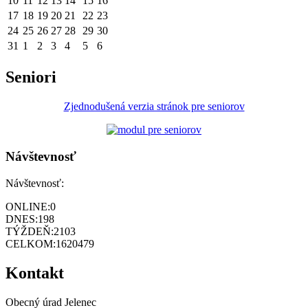
10
11
12
13
14
15
16
17
18
19
20
21
22
23
24
25
26
27
28
29
30
31
1
2
3
4
5
6
Seniori
Zjednodušená verzia stránok pre seniorov
Návštevnosť
Návštevnosť:
ONLINE:
0
DNES:
198
TÝŽDEŇ:
2103
CELKOM:
1620479
Kontakt
Obecný úrad Jelenec