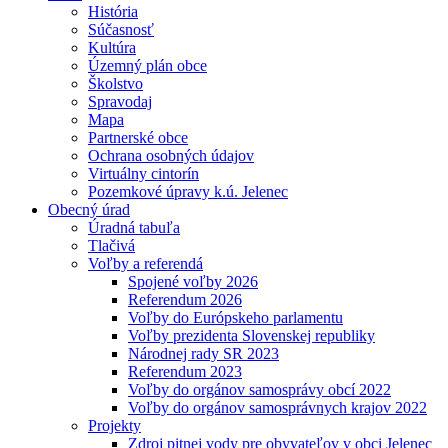
História
Súčasnosť
Kultúra
Územný plán obce
Školstvo
Spravodaj
Mapa
Partnerské obce
Ochrana osobných údajov
Virtuálny cintorín
Pozemkové úpravy k.ú. Jelenec
Obecný úrad
Úradná tabuľa
Tlačivá
Voľby a referendá
Spojené voľby 2026
Referendum 2026
Voľby do Európskeho parlamentu
Voľby prezidenta Slovenskej republiky
Národnej rady SR 2023
Referendum 2023
Voľby do orgánov samosprávy obcí 2022
Voľby do orgánov samosprávnych krajov 2022
Projekty
Zdroj pitnej vody pre obyvateľov v obci Jelenec