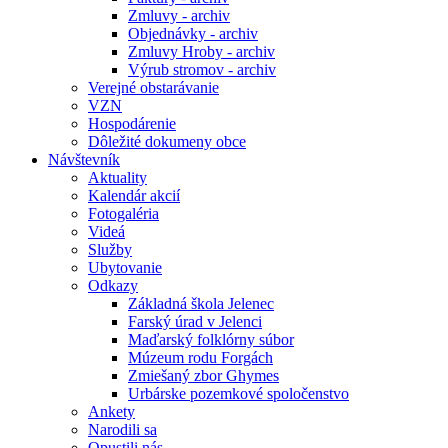
Zmluvy - archiv
Objednávky - archiv
Zmluvy Hroby - archiv
Výrub stromov - archiv
Verejné obstarávanie
VZN
Hospodárenie
Dôležité dokumeny obce
Návštevník
Aktuality
Kalendár akcií
Fotogaléria
Videá
Služby
Ubytovanie
Odkazy
Základná škola Jelenec
Farský úrad v Jelenci
Maďarský folklórny súbor
Múzeum rodu Forgách
Zmiešaný zbor Ghymes
Urbárske pozemkové spoločenstvo
Ankety
Narodili sa
Opustili nás