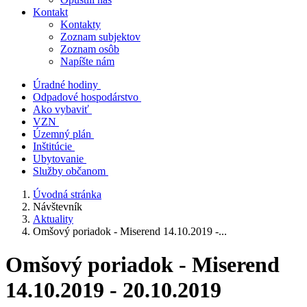
Kontakt
Kontakty
Zoznam subjektov
Zoznam osôb
Napíšte nám
Úradné hodiny
Odpadové hospodárstvo
Ako vybaviť
VZN
Územný plán
Inštitúcie
Ubytovanie
Služby občanom
Úvodná stránka
Návštevník
Aktuality
Omšový poriadok - Miserend 14.10.2019 -...
Omšový poriadok - Miserend
14.10.2019 - 20.10.2019