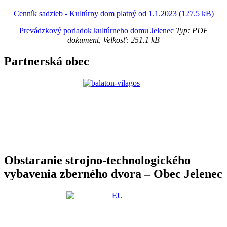
Cenník sadzieb - Kultúrny dom platný od 1.1.2023 (127.5 kB)
Prevádzkový poriadok kultúrneho domu Jelenec
Typ: PDF
dokument, Velkosť: 251.1 kB
Partnerská obec
Obstaranie strojno-technologického
vybavenia zberného dvora – Obec Jelenec