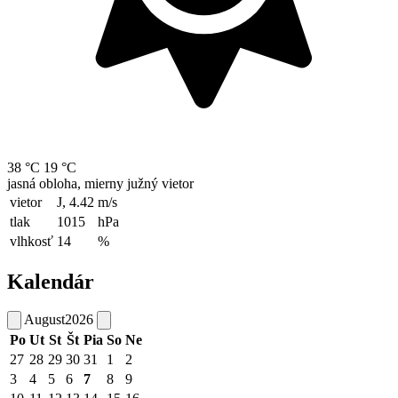
38 °C
19 °C
jasná obloha, mierny južný vietor
vietor
J, 4.42
m/s
tlak
1015
hPa
vlhkosť
14
%
Kalendár
August
2026
Po
Ut
St
Št
Pia
So
Ne
27
28
29
30
31
1
2
3
4
5
6
7
8
9