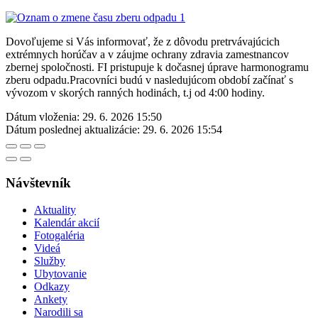
Dovoľujeme si Vás informovať, že z dôvodu pretrvávajúcich
extrémnych horúčav a v záujme ochrany zdravia zamestnancov
zbernej spoločnosti. FI pristupuje k dočasnej úprave harmonogramu
zberu odpadu.Pracovníci budú v nasledujúcom období začínať s
vývozom v skorých ranných hodinách, t.j od 4:00 hodiny.
Dátum vloženia:
29. 6. 2026 15:50
Dátum poslednej aktualizácie:
29. 6. 2026 15:54
Návštevník
Aktuality
Kalendár akcií
Fotogaléria
Videá
Služby
Ubytovanie
Odkazy
Ankety
Narodili sa