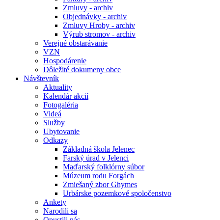
Zmluvy - archiv
Objednávky - archiv
Zmluvy Hroby - archiv
Výrub stromov - archiv
Verejné obstarávanie
VZN
Hospodárenie
Dôležité dokumeny obce
Návštevník
Aktuality
Kalendár akcií
Fotogaléria
Videá
Služby
Ubytovanie
Odkazy
Základná škola Jelenec
Farský úrad v Jelenci
Maďarský folklórny súbor
Múzeum rodu Forgách
Zmiešaný zbor Ghymes
Urbárske pozemkové spoločenstvo
Ankety
Narodili sa
Opustili nás