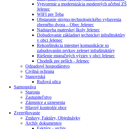
Vytvorenie a modernizácia moderných učební ZŠ
Jelenec
WIFI pre Teba
Obstaranie strojno-technologického vybavenia
zberného dvora – Obec Jelenec
Nadstavba materskej školy Jelenec
Dobudovanie základnej technickej infraštruktúry
v obci Jelenec
Rekonštrukcia miestnej komunikácie so
zabudovaním prvkov zelenej infraštruktúry
Riešenie migračných výziev v obci Jelenec
Chodník pre peších - Jelenec
Odpadové hospodárstvo
Civilná ochrana
Stanoviská
Ružová ulica
Samospráva
Starosta
Zastupiteľstvo
Zápisnice a uznesenia
Hlavný kontrolór obce
Zverejňovanie
Zmluvy, Faktúry, Objednávky
Archív dokumentov
Faktúry - archiv