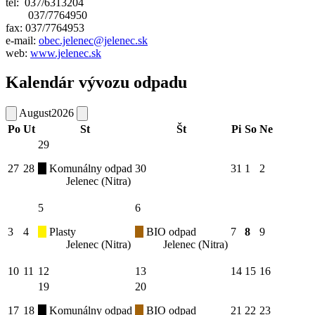
tel: 037/6313204
037/7764950
fax: 037/7764953
e-mail:
obec.jelenec@jelenec.sk
web:
www.jelenec.sk
Kalendár vývozu odpadu
August
2026
Po
Ut
St
Št
Pi
So
Ne
29
27
28
Komunálny odpad
30
31
1
2
Jelenec (Nitra)
5
6
3
4
Plasty
BIO odpad
7
8
9
Jelenec (Nitra)
Jelenec (Nitra)
10
11
12
13
14
15
16
19
20
17
18
Komunálny odpad
BIO odpad
21
22
23