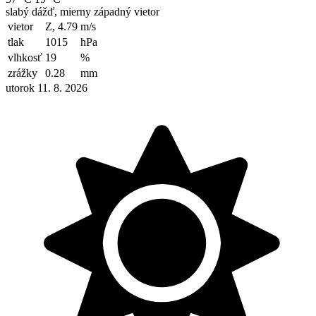
slabý dážď, mierny západný vietor
vietor
Z, 4.79
m/s
tlak
1015
hPa
vlhkosť
19
%
zrážky
0.28
mm
utorok 11. 8. 2026