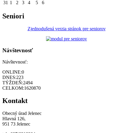
31
1
2
3
4
5
6
Seniori
Zjednodušená verzia stránok pre seniorov
Návštevnosť
Návštevnosť:
ONLINE:
0
DNES:
223
TÝŽDEŇ:
2494
CELKOM:
1620870
Kontakt
Obecný úrad Jelenec
Hlavná 126,
951 73 Jelenec