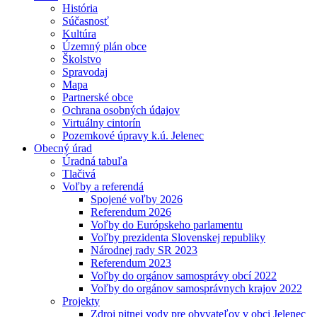
História
Súčasnosť
Kultúra
Územný plán obce
Školstvo
Spravodaj
Mapa
Partnerské obce
Ochrana osobných údajov
Virtuálny cintorín
Pozemkové úpravy k.ú. Jelenec
Obecný úrad
Úradná tabuľa
Tlačivá
Voľby a referendá
Spojené voľby 2026
Referendum 2026
Voľby do Európskeho parlamentu
Voľby prezidenta Slovenskej republiky
Národnej rady SR 2023
Referendum 2023
Voľby do orgánov samosprávy obcí 2022
Voľby do orgánov samosprávnych krajov 2022
Projekty
Zdroj pitnej vody pre obyvateľov v obci Jelenec