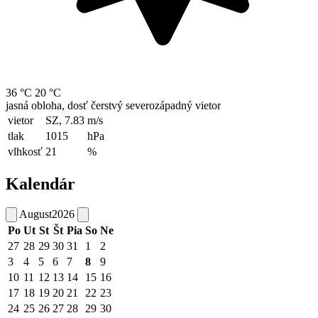
36 °C
20 °C
jasná obloha, dosť čerstvý severozápadný vietor
vietor
SZ, 7.83
m/s
tlak
1015
hPa
vlhkosť
21
%
Kalendár
August
2026
Po
Ut
St
Št
Pia
So
Ne
27
28
29
30
31
1
2
3
4
5
6
7
8
9
10
11
12
13
14
15
16
17
18
19
20
21
22
23
24
25
26
27
28
29
30