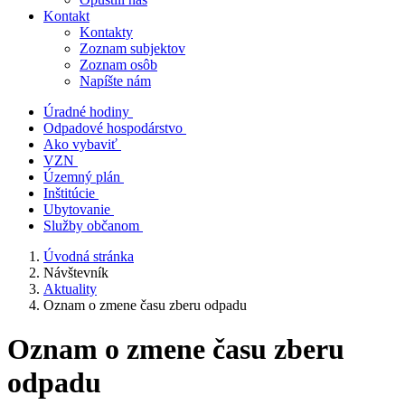
Kontakt
Kontakty
Zoznam subjektov
Zoznam osôb
Napíšte nám
Úradné hodiny
Odpadové hospodárstvo
Ako vybaviť
VZN
Územný plán
Inštitúcie
Ubytovanie
Služby občanom
Úvodná stránka
Návštevník
Aktuality
Oznam o zmene času zberu odpadu
Oznam o zmene času zberu
odpadu