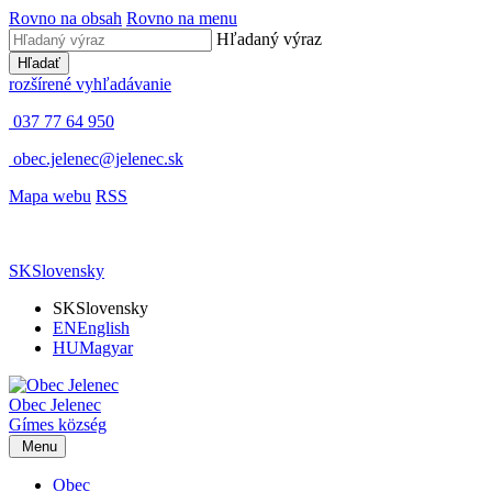
Rovno na obsah
Rovno na menu
Hľadaný výraz
Hľadať
rozšírené vyhľadávanie
037 77 64 950
obec.jelenec@jelenec.sk
Mapa webu
RSS
SK
Slovensky
SK
Slovensky
EN
English
HU
Magyar
Obec
Jelenec
Gímes
község
Menu
Obec