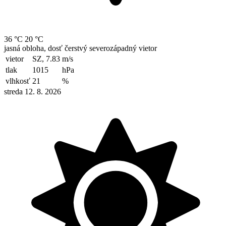
36 °C
20 °C
jasná obloha, dosť čerstvý severozápadný vietor
vietor
SZ, 7.83
m/s
tlak
1015
hPa
vlhkosť
21
%
streda 12. 8. 2026