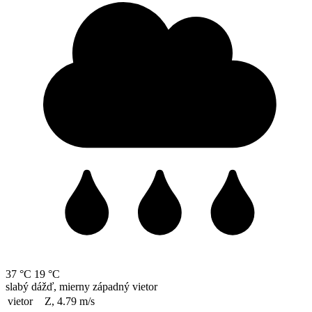
37 °C
19 °C
slabý dážď, mierny západný vietor
vietor
Z, 4.79
m/s