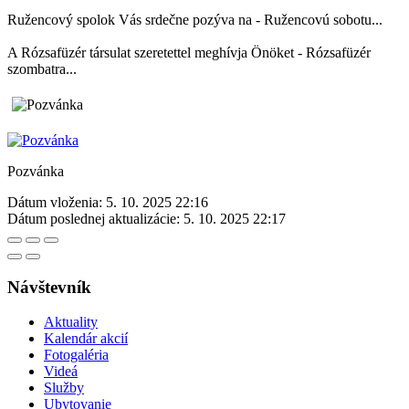
Ružencový spolok Vás srdečne pozýva na - Ružencovú sobotu...
A Rózsafüzér társulat szeretettel meghívja Önöket - Rózsafüzér
szombatra...
Pozvánka
Dátum vloženia:
5. 10. 2025 22:16
Dátum poslednej aktualizácie:
5. 10. 2025 22:17
Návštevník
Aktuality
Kalendár akcií
Fotogaléria
Videá
Služby
Ubytovanie