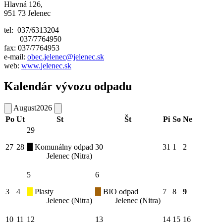
Hlavná 126,
951 73 Jelenec
tel: 037/6313204
037/7764950
fax: 037/7764953
e-mail:
obec.jelenec@jelenec.sk
web:
www.jelenec.sk
Kalendár vývozu odpadu
August
2026
Po
Ut
St
Št
Pi
So
Ne
29
27
28
Komunálny odpad
30
31
1
2
Jelenec (Nitra)
5
6
3
4
Plasty
BIO odpad
7
8
9
Jelenec (Nitra)
Jelenec (Nitra)
10
11
12
13
14
15
16