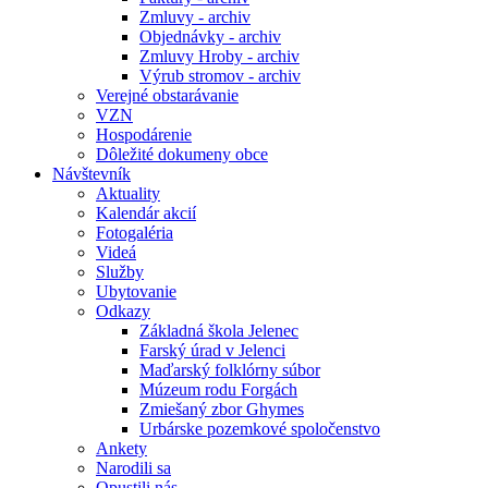
Zmluvy - archiv
Objednávky - archiv
Zmluvy Hroby - archiv
Výrub stromov - archiv
Verejné obstarávanie
VZN
Hospodárenie
Dôležité dokumeny obce
Návštevník
Aktuality
Kalendár akcií
Fotogaléria
Videá
Služby
Ubytovanie
Odkazy
Základná škola Jelenec
Farský úrad v Jelenci
Maďarský folklórny súbor
Múzeum rodu Forgách
Zmiešaný zbor Ghymes
Urbárske pozemkové spoločenstvo
Ankety
Narodili sa
Opustili nás