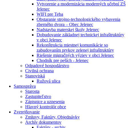
Vytvorenie a modernizácia moderných učební ZŠ
Jelenec
WIFI pre Teba
Obstaranie strojno-technologického vybavenia
zberného dvora – Obec Jelenec
Nadstavba materskej školy Jelenec
Dobudovanie základnej technickej infraštruktúry
v obci Jelenec
Rekonštrukcia miestnej komunikácie so
zabudovaním prvkov zelenej infraštruktúry
Riešenie migračných výziev v obci Jelenec
Chodník pre peších - Jelenec
Odpadové hospodárstvo
Civilná ochrana
Stanoviská
Ružová ulica
Samospráva
Starosta
Zastupiteľstvo
Zápisnice a uznesenia
Hlavný kontrolór obce
Zverejňovanie
Zmluvy, Faktúry, Objednávky
Archív dokumentov
Faktúry - archiv