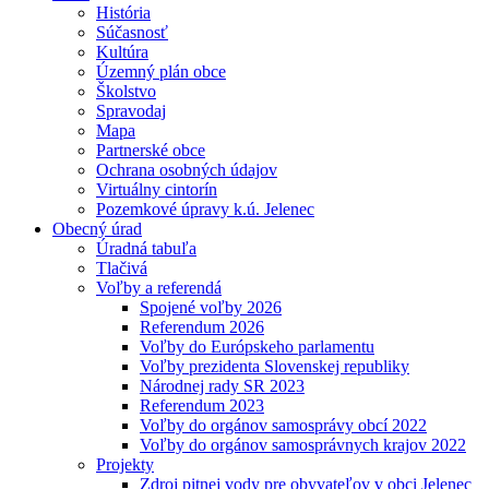
História
Súčasnosť
Kultúra
Územný plán obce
Školstvo
Spravodaj
Mapa
Partnerské obce
Ochrana osobných údajov
Virtuálny cintorín
Pozemkové úpravy k.ú. Jelenec
Obecný úrad
Úradná tabuľa
Tlačivá
Voľby a referendá
Spojené voľby 2026
Referendum 2026
Voľby do Európskeho parlamentu
Voľby prezidenta Slovenskej republiky
Národnej rady SR 2023
Referendum 2023
Voľby do orgánov samosprávy obcí 2022
Voľby do orgánov samosprávnych krajov 2022
Projekty
Zdroj pitnej vody pre obyvateľov v obci Jelenec