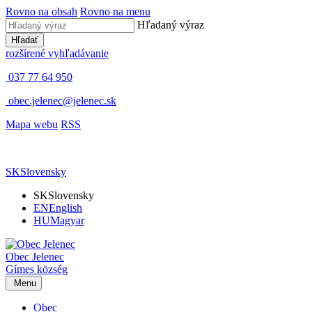
Rovno na obsah
Rovno na menu
Hľadaný výraz
Hľadať
rozšírené vyhľadávanie
037 77 64 950
obec.jelenec@jelenec.sk
Mapa webu
RSS
SK
Slovensky
SK
Slovensky
EN
English
HU
Magyar
Obec
Jelenec
Gímes
község
Menu
Obec