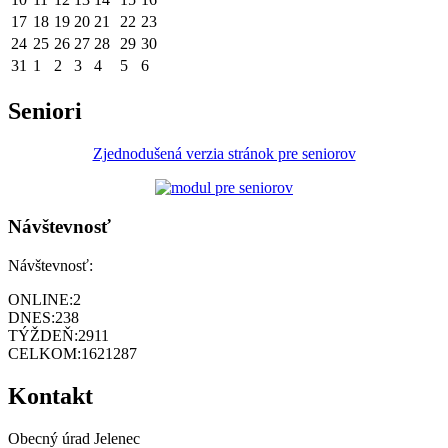
17
18
19
20
21
22
23
24
25
26
27
28
29
30
31
1
2
3
4
5
6
Seniori
Zjednodušená verzia stránok pre seniorov
Návštevnosť
Návštevnosť:
ONLINE:
2
DNES:
238
TÝŽDEŇ:
2911
CELKOM:
1621287
Kontakt
Obecný úrad Jelenec