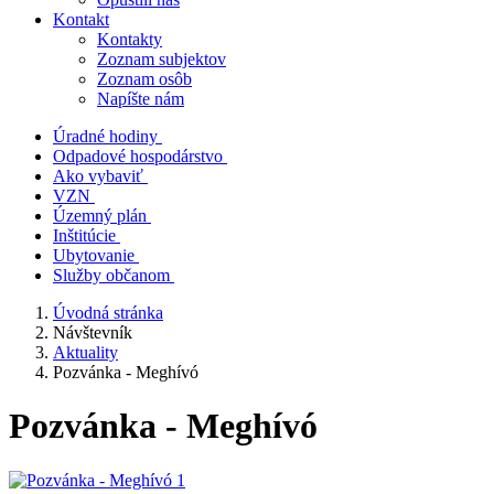
Kontakt
Kontakty
Zoznam subjektov
Zoznam osôb
Napíšte nám
Úradné hodiny
Odpadové hospodárstvo
Ako vybaviť
VZN
Územný plán
Inštitúcie
Ubytovanie
Služby občanom
Úvodná stránka
Návštevník
Aktuality
Pozvánka - Meghívó
Pozvánka - Meghívó